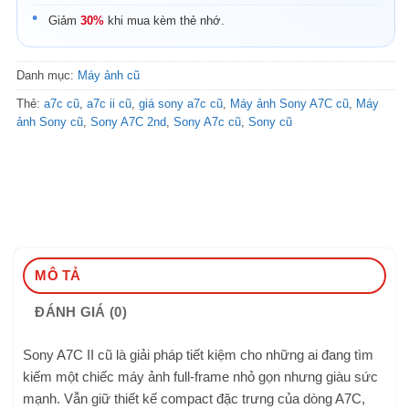
Giảm
30%
khi mua kèm thẻ nhớ.
Danh mục:
Máy ảnh cũ
Thẻ:
a7c cũ
,
a7c ii cũ
,
giá sony a7c cũ
,
Máy ảnh Sony A7C cũ
,
Máy
ảnh Sony cũ
,
Sony A7C 2nd
,
Sony A7c cũ
,
Sony cũ
MÔ TẢ
ĐÁNH GIÁ (0)
Sony A7C II cũ là giải pháp tiết kiệm cho những ai đang tìm
kiếm một chiếc máy ảnh full-frame nhỏ gọn nhưng giàu sức
mạnh. Vẫn giữ thiết kế compact đặc trưng của dòng A7C,