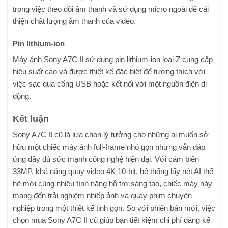
trong việc theo dõi âm thanh và sử dụng micro ngoài để cải
thiện chất lượng âm thanh của video.
Pin lithium-ion
Máy ảnh Sony A7C II sử dụng pin lithium-ion loại Z cung cấp
hiệu suất cao và được thiết kế đặc biệt để tương thích với
việc sạc qua cổng USB hoặc kết nối với một nguồn điện di
động.
Kết luận
Sony A7C II cũ là lựa chọn lý tưởng cho những ai muốn sở
hữu một chiếc máy ảnh full-frame nhỏ gọn nhưng vẫn đáp
ứng đầy đủ sức mạnh công nghệ hiện đại. Với cảm biến
33MP, khả năng quay video 4K 10-bit, hệ thống lấy nét AI thế
hệ mới cùng nhiều tính năng hỗ trợ sáng tạo, chiếc máy này
mang đến trải nghiệm nhiếp ảnh và quay phim chuyên
nghiệp trong một thiết kế tinh gọn. So với phiên bản mới, việc
chọn mua Sony A7C II cũ giúp bạn tiết kiệm chi phí đáng kể