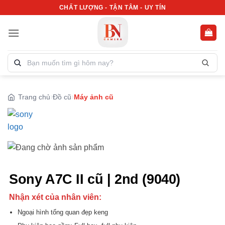
Bỏ
CHẤT LƯỢNG - TẬN TÂM - UY TÍN
qua
nội
dung
Tìm
kiếm
sản
phẩm:
Trang chủ
Đồ cũ
Máy ảnh cũ
Sony A7C II cũ | 2nd (9040)
Nhận xét của nhân viên:
Ngoại hình tổng quan đẹp keng