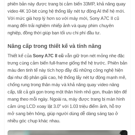
phiên bản này được trang bị cảm biến 33MP, khả năng quay
video 4K 10-bit cùng hệ thống lấy nét tự động AI thế hệ mới.
Với mức giá hợp lý hơn so với máy mới, Sony A7C II cũ
mang đến trải nghiệm nhiếp ảnh và quay phim chuyên
nghiệp, đồng thời giúp bạn tối ưu chi phí đầu tư.
Nâng cấp trong thiết kế và tính năng
Thiết kế của
Sony A7C II cũ
vẫn giữ trọn nét mỏng nhẹ đặc
trưng cùng cảm biến full-frame giống thế hệ trước. Phiên bản
màu đen tinh tế này tích hợp đầy đủ những công nghệ hiện
đại như độ phân giải cao, hệ thống lấy nét tự động mạnh mẽ,
chống rung trong thân máy và khả năng quay video nâng
cấp, tất cả gói gọn trong một thân hình nhỏ gọn, thuận tiện để
mang theo mỗi ngày. Ngoài ra, máy được trang bị màn hình
cảm ứng LCD xoay lật 3.0” với 1.03 triệu điểm ảnh, hỗ trợ
mở sang bên hông, giúp người dùng dễ dàng sáng tạo ở
nhiều góc chụp khác nhau.