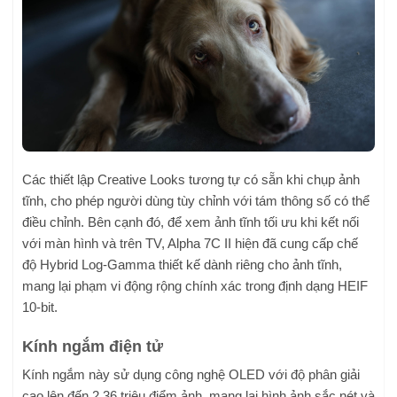
Các thiết lập Creative Looks tương tự có sẵn khi chụp ảnh
tĩnh, cho phép người dùng tùy chỉnh với tám thông số có thể
điều chỉnh. Bên cạnh đó, để xem ảnh tĩnh tối ưu khi kết nối
với màn hình và trên TV, Alpha 7C II hiện đã cung cấp chế
độ Hybrid Log-Gamma thiết kế dành riêng cho ảnh tĩnh,
mang lại phạm vi động rộng chính xác trong định dạng HEIF
10-bit.
Kính ngắm điện tử
Kính ngắm này sử dụng công nghệ OLED với độ phân giải
cao lên đến 2.36 triệu điểm ảnh, mang lại hình ảnh sắc nét và