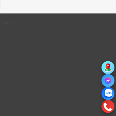
```html
```