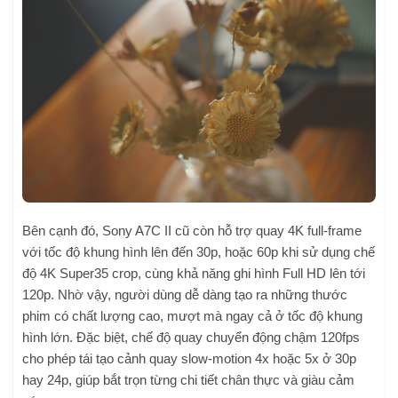
Bên cạnh đó, Sony A7C II cũ còn hỗ trợ quay 4K full-frame
với tốc độ khung hình lên đến 30p, hoặc 60p khi sử dụng chế
độ 4K Super35 crop, cùng khả năng ghi hình Full HD lên tới
120p. Nhờ vậy, người dùng dễ dàng tạo ra những thước
phim có chất lượng cao, mượt mà ngay cả ở tốc độ khung
hình lớn. Đặc biệt, chế độ quay chuyển động chậm 120fps
cho phép tái tạo cảnh quay slow-motion 4x hoặc 5x ở 30p
hay 24p, giúp bắt trọn từng chi tiết chân thực và giàu cảm