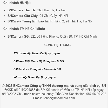
Chi nhánh Hà Nội:
BNCamera Thái Hà:
260 Thái Hà, Hà Nội
BNCamera Cầu Giấy:
94 Cầu Giấy, Hà Nội
BNCare – Trung tâm bảo hành:
Tầng 2, 91 Thái Hà, Hà Nội
Chi nhánh TP. Hồ Chí Minh:
BNCamera SG:
321 Lê Hồng Phong, Quận 10, TP. Hồ Chí Minh
CÙNG HỆ THỐNG
TTArtisan Việt Nam - Đại lý ủy quyền
DJIStore Việt Nam - Hệ thống bán lẻ DJI
DJI Service - Trung tâm bảo hành DJI
Viltrox Việt Nam - Đại lý ủy quyền
© 2026 BNCamera
Công ty TNHH thương mại và cung cấp dịch vụ BN
ĐKKD số 0110204888 do Sở Kế hoạch và Đầu tư TP. Hà Nội cấp ngày
9/12/2022 Chịu trách nhiệm nội dung: Trần Văn Đạt Hotline: 087.66.99.222
Email: lienhe@bncamera.com