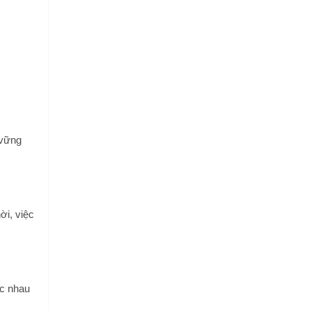
 vững
ời, việc
ác nhau