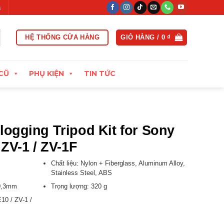
oạt trong vòng 15 ngày đầu
Xuất hóa đơn VAT đầy đủ
Thu cũ
HỆ THỐNG CỬA HÀNG
GIỎ HÀNG /
0
₫
CŨ
PHỤ KIỆN
TIN TỨC
logging Tripod Kit for Sony
 ZV-1 / ZV-1F
Chất liệu: Nylon + Fiberglass, Aluminum Alloy,
Stainless Steel, ABS
40,3mm
Trọng lượng: 320 g
10 / ZV-1 /