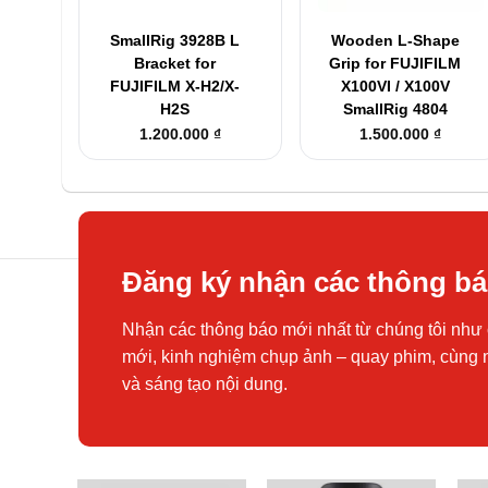
+
+
SmallRig 3928B L
Wooden L-Shape
Bracket for
Grip for FUJIFILM
FUJIFILM X-H2/X-
X100VI / X100V
H2S
SmallRig 4804
1.200.000
₫
1.500.000
₫
Đăng ký nhận các thông b
Nhận các thông báo mới nhất từ chúng tôi như 
mới, kinh nghiệm chụp ảnh – quay phim, cùng 
và sáng tạo nội dung.