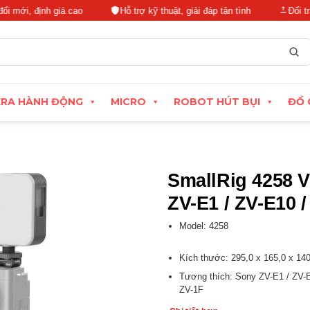
định giá cao
Hỗ trợ kỹ thuật, giải đáp tận tình
Đổi trả linh h
RA HÀNH ĐỘNG
MICRO
ROBOT HÚT BỤI
ĐỒ 
SmallRig 4258 V
ZV-E1 / ZV-E10 /
Model: 4258
Kích thước: 295,0 x 165,0 x 1
Tương thích: Sony ZV-E1 / ZV-E
ZV-1F