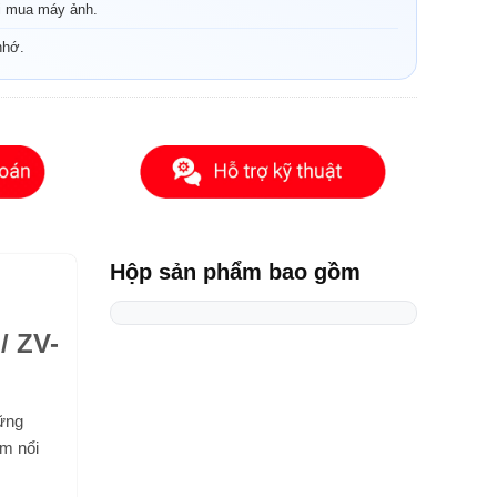
i mua máy ảnh.
nhớ.
Hộp sản phẩm bao gồm
/ ZV-
hững
ểm nổi