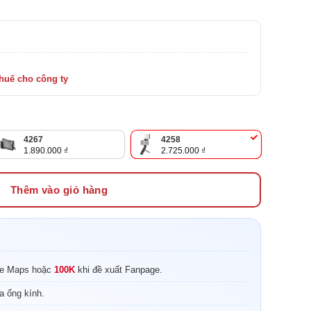
4267
4258
1.890.000
₫
2.725.000
₫
Thêm vào giỏ hàng
le Maps hoặc
100K
khi đề xuất Fanpage.
a ống kính.