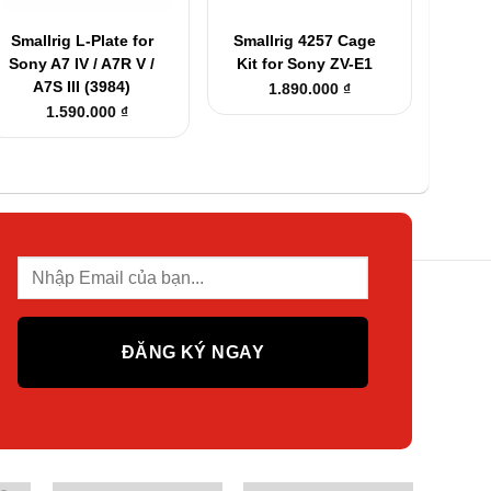
+
+
Smallrig L-Plate for
Smallrig 4257 Cage
Sony A7 IV / A7R V /
Kit for Sony ZV-E1
A7S III (3984)
1.890.000
₫
1.590.000
₫