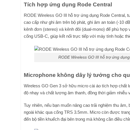
Tích hợp ứng dụng Rode Central
RODE Wireless GO III hỗ trợ ứng dụng Rode Central, tư
cao cấp như ghi âm trên bộ phát, ghi âm an toàn (-10 dB),
kênh đơn (stereo) và kênh đôi (dual-mono) để phù hợp
cổng USB-C, giúp kết nối trực tiếp với máy tính hoặc thiế
RODE Wireless GO III hỗ trợ ứng dụng
Microphone không dây lý tưởng cho qu
Wireless GO Gen 3 sở hữu micro cài áo tích hợp chất lư
độ nhạy và chất lượng âm thanh, đồng thời giảm nhiễu 
Tuy nhiên, nếu bạn muốn nâng cao trải nghiệm thu âm, b
ngoài khác qua cổng TRS 3.5mm. Micro còn được trang 
đến bộ tiền khuếch đại bên trong mà không cần điều chỉ