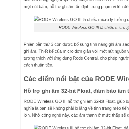
một nút bấm, hỗ trợ ghi âm ổn định trong phạm vi lên đ
RODE Wireless GO III là chiếc micro l
Phiên bản thứ 3 còn được bổ sung tính năng ghi âm sao l
ghi âm. Thiết kế của micro đơn giản với một nút nguồn v
tương thích với ứng dụng Rode Central, cho phép người
cách thuận tiện.
Các điểm nổi bật của RODE Wire
Hỗ trợ ghi âm 32-bit Float, đảm bảo âm
RODE Wireless GO III hỗ trợ ghi âm 32-bit Float, giúp b
nghĩa là bạn sẽ không phải lo lắng về tình trạng méo ti
lớn. Nhờ công nghệ này, các âm thanh ở mức thấp sẽ đư