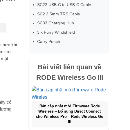
SC22 USB-C to USB-C Cable
SC2 3.5mm TRS Cable
SC33 Charging Hub
3 x Furry Windshield
Carry Pouch
m hơn khi
 micro
o một
Bài viết liên quan về
RODE Wireless Go III
này có
Bản cập nhật mới Firmware Rode
 lượng
Wireless – Bổ sung Direct Connect
cho Wireless Pro – Rode Wireless Go
III