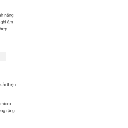
nh năng
ộ ghi âm
 hợp
cải thiện
 micro
ông rộng