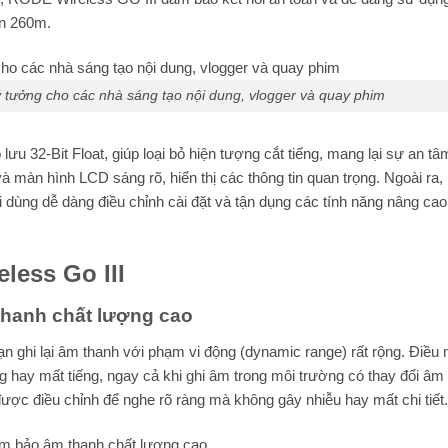
ến 260m.
ý tưởng cho các nhà sáng tạo nội dung, vlogger và quay phim
ưu 32-Bit Float, giúp loại bỏ hiện tượng cắt tiếng, mang lại sự an tâ
à màn hình LCD sáng rõ, hiển thị các thông tin quan trọng. Ngoài ra,
 dùng dễ dàng điều chỉnh cài đặt và tận dụng các tính năng nâng ca
less Go III
 thanh chất lượng cao
ạn ghi lại âm thanh với phạm vi động (dynamic range) rất rộng. Điều 
ếng hay mất tiếng, ngay cả khi ghi âm trong môi trường có thay đổi âm
ợc điều chỉnh để nghe rõ ràng mà không gây nhiễu hay mất chi tiết.