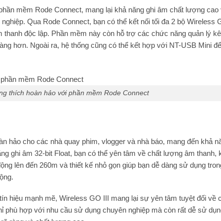
phần mềm Rode Connect, mang lại khả năng ghi âm chất lượng cao v
 nghiệp. Qua Rode Connect, bạn có thể kết nối tối đa 2 bộ Wireless
m thanh độc lập. Phần mềm này còn hỗ trợ các chức năng quản lý kê
 dàng hơn. Ngoài ra, hệ thống cũng có thể kết hợp với NT-USB Mini 
ương thích hoàn hảo với phần mềm Rode Connect
àn hảo cho các nhà quay phim, vlogger và nhà báo, mang đến khả n
năng ghi âm 32-bit Float, bạn có thể yên tâm về chất lượng âm thanh,
 động lên đến 260m và thiết kế nhỏ gọn giúp bạn dễ dàng sử dụng tro
ộng.
tín hiệu mạnh mẽ, Wireless GO III mang lại sự yên tâm tuyệt đối về 
hỉ phù hợp với nhu cầu sử dụng chuyên nghiệp mà còn rất dễ sử dụ