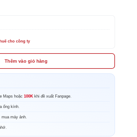
Thêm vào giỏ hàng
le Maps hoặc
100K
khi đề xuất Fanpage.
a ống kính.
i mua máy ảnh.
nhớ.