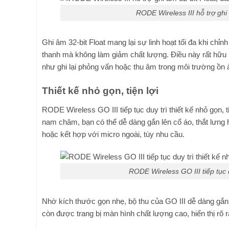
RODE Wireless III hỗ trợ gh
Ghi âm 32-bit Float mang lại sự linh hoạt tối đa khi ch
thanh mà không làm giảm chất lượng. Điều này rất hữu í
như ghi lại phỏng vấn hoặc thu âm trong môi trường ồn 
Thiết kế nhỏ gọn, tiện lợi
RODE Wireless GO III tiếp tục duy trì thiết kế nhỏ gọn, 
nam châm, bạn có thể dễ dàng gắn lên cổ áo, thắt lưng 
hoặc kết hợp với micro ngoài, tùy nhu cầu.
RODE Wireless GO III tiếp tục d
Nhờ kích thước gọn nhẹ, bộ thu của GO III dễ dàng gắn v
còn được trang bị màn hình chất lượng cao, hiển thị rõ r