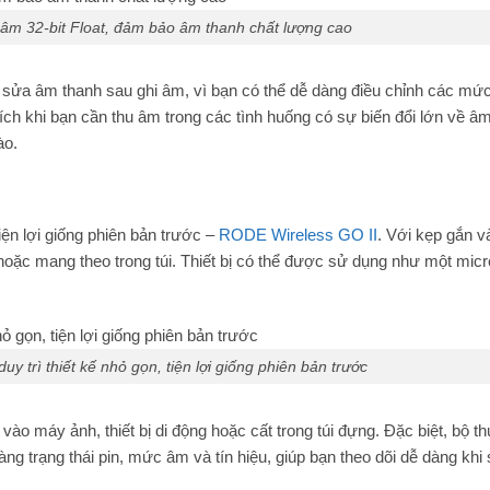
i âm 32-bit Float, đảm bảo âm thanh chất lượng cao
ỉnh sửa âm thanh sau ghi âm, vì bạn có thể dễ dàng điều chỉnh các m
ch khi bạn cần thu âm trong các tình huống có sự biến đổi lớn về â
ào.
tiện lợi giống phiên bản trước –
RODE Wireless GO II
. Với kẹp gắn v
hoặc mang theo trong túi. Thiết bị có thể được sử dụng như một micr
uy trì thiết kế nhỏ gọn, tiện lợi giống phiên bản trước
ào máy ảnh, thiết bị di động hoặc cất trong túi đựng. Đặc biệt, bộ t
àng trạng thái pin, mức âm và tín hiệu, giúp bạn theo dõi dễ dàng khi