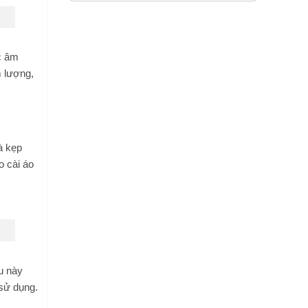
ức âm
m lượng,
à kẹp
o cài áo
hu này
 sử dụng.