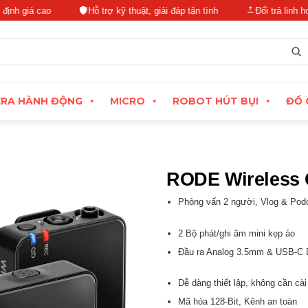
á cao
Hỗ trợ kỹ thuật, giải đáp tận tình
Đổi trả linh hoạt tro
RA HÀNH ĐỘNG
MICRO
ROBOT HÚT BỤI
ĐỒ 
RODE Wireless G
Phỏng vấn 2 người, Vlog & Pod
2 Bộ phát/ghi âm mini kẹp áo
Đầu ra Analog 3.5mm & USB-C D
Dễ dàng thiết lập, không cần cài
Mã hóa 128-Bit, Kênh an toàn