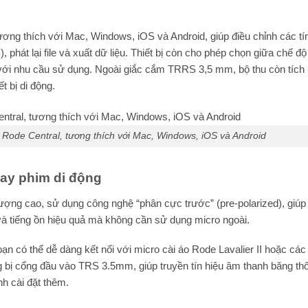
ơng thích với Mac, Windows, iOS và Android, giúp điều chỉnh các tí
 phát lại file và xuất dữ liệu. Thiết bị còn cho phép chọn giữa chế đ
 với nhu cầu sử dụng. Ngoài giắc cắm TRRS 3,5 mm, bộ thu còn tích
t bị di động.
 Rode Central, tương thích với Mac, Windows, iOS và Android
ay phim di động
ợng cao, sử dụng công nghệ “phân cực trước” (pre-polarized), giúp 
và tiếng ồn hiệu quả mà không cần sử dụng micro ngoài.
ạn có thể dễ dàng kết nối với micro cài áo Rode Lavalier II hoặc các
bị cổng đầu vào TRS 3.5mm, giúp truyền tín hiệu âm thanh băng th
nh cài đặt thêm.