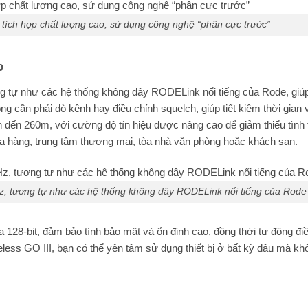
 tích hợp chất lượng cao, sử dụng công nghệ “phân cực trước”
o
g tự như các hệ thống không dây RODELink nổi tiếng của Rode, gi
 cần phải dò kênh hay điều chỉnh squelch, giúp tiết kiệm thời gian 
n đến 260m, với cường độ tín hiệu được nâng cao để giảm thiểu tình 
ửa hàng, trung tâm thương mại, tòa nhà văn phòng hoặc khách sạn.
z, tương tự như các hệ thống không dây RODELink nổi tiếng của Rode
128-bit, đảm bảo tính bảo mật và ổn định cao, đồng thời tự động đi
eless GO III, bạn có thể yên tâm sử dụng thiết bị ở bất kỳ đâu mà kh