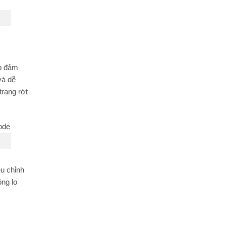
úp đảm
và dễ
trạng rớt
ều chỉnh
ông lo