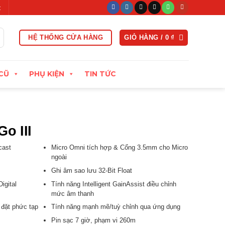
ng vòng 15 ngày đầu
Xuất hóa đơn VAT đầy đủ
Thu cũ đổi mớ
HỆ THỐNG CỬA HÀNG
GIỎ HÀNG /
0
₫
CŨ
PHỤ KIỆN
TIN TỨC
o III
cast
Micro Omni tích hợp & Cổng 3.5mm cho Micro
ngoài
Ghi âm sao lưu 32-Bit Float
igital
Tính năng Intelligent GainAssist điều chỉnh
mức âm thanh
 đặt phức tạp
Tính năng mạnh mẽ/tuỳ chỉnh qua ứng dụng
Pin sạc 7 giờ, phạm vi 260m