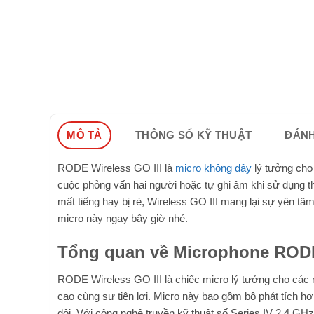
MÔ TẢ
THÔNG SỐ KỸ THUẬT
ĐÁNH
RODE Wireless GO III là
micro không dây
lý tưởng cho
cuộc phỏng vấn hai người hoặc tự ghi âm khi sử dụng th
mất tiếng hay bị rè, Wireless GO III mang lại sự yên tâ
micro này ngay bây giờ nhé.
Tổng quan về Microphone RODE 
RODE Wireless GO III là chiếc micro lý tưởng cho các 
cao cùng sự tiện lợi. Micro này bao gồm bộ phát tích hợp
đôi. Với công nghệ truyền kỹ thuật số Series IV 2,4 GH