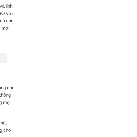
à linh
 GO với
nh chi
để mở
ăng ghi
 không
ng mọi
chất
ng cho