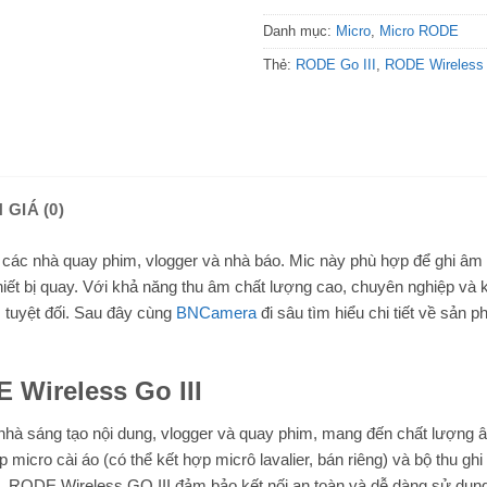
Danh mục:
Micro
,
Micro RODE
Thẻ:
RODE Go III
,
RODE Wireless
 GIÁ (0)
 các nhà quay phim, vlogger và nhà báo. Mic này phù hợp để ghi âm
iết bị quay. Với khả năng thu âm chất lượng cao, chuyên nghiệp và 
m tuyệt đối. Sau đây cùng
BNCamera
đi sâu tìm hiểu chi tiết về sản 
Wireless Go III
nhà sáng tạo nội dung, vlogger và quay phim, mang đến chất lượng 
 micro cài áo (có thể kết hợp micrô lavalier, bán riêng) và bộ thu gh
z, RODE Wireless GO III đảm bảo kết nối an toàn và dễ dàng sử dụng