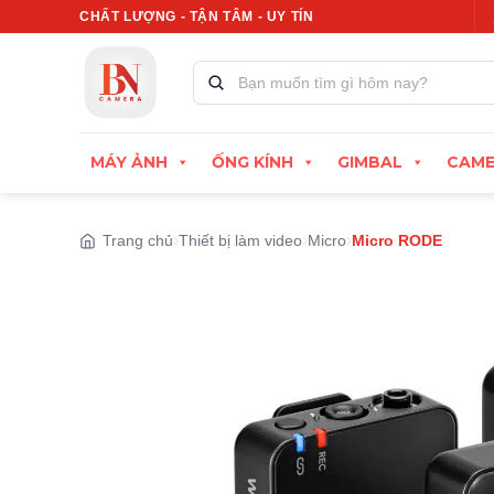
Bỏ
CHẤT LƯỢNG - TẬN TÂM - UY TÍN
Xuất hóa đơn VAT đầy đủ
Thu cũ đổi mới, định gi
qua
nội
Tìm
kiếm
dung
sản
phẩm:
MÁY ẢNH
ỐNG KÍNH
GIMBAL
CAME
Trang chủ
Thiết bị làm video
Micro
Micro RODE