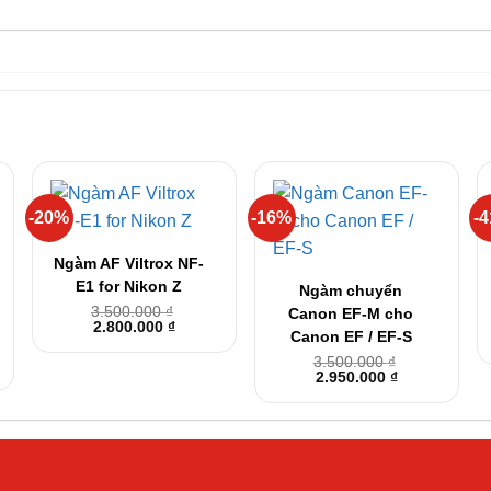
-20%
-16%
-
+
+
Ngàm AF Viltrox NF-
E1 for Nikon Z
Ngàm chuyển
3.500.000
₫
Canon EF-M cho
Giá
Giá
2.800.000
₫
Canon EF / EF-S
gốc
hiện
là:
tại
3.500.000
₫
g
3.500.000 ₫.
là:
Giá
Giá
2.950.000
₫
2.800.000 ₫.
gốc
hiện
là:
tại
000 ₫
3.500.000 ₫.
là:
2.950.000 ₫.
000 ₫