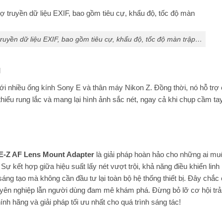
truyền dữ liệu EXIF, bao gồm tiêu cự, khẩu độ, tốc độ màn trập…
g
i nhiều ống kính Sony E và thân máy Nikon Z. Đồng thời, nó hỗ trợ
hiểu rung lắc và mang lại hình ảnh sắc nét, ngay cả khi chụp cầm tay
 E-Z AF Lens Mount Adapter
là giải pháp hoàn hảo cho những ai mu
ự kết hợp giữa hiệu suất lấy nét vượt trội, khả năng điều khiển linh
ng tạo mà không cần đầu tư lại toàn bộ hệ thống thiết bị. Đây chắc 
chuyên nghiệp lẫn người dùng đam mê khám phá. Đừng bỏ lỡ cơ hội trả
h hãng và giải pháp tối ưu nhất cho quá trình sáng tác!