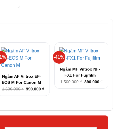
41%
-41%
+
+
Ngàm MF Viltrox NF-
FX1 For Fujifilm
Ngàm AF Viltrox EF-
Giá
Giá
1.500.000
₫
890.000
₫
EOS M For Canon M
gốc
hiện
Giá
Giá
1.690.000
₫
990.000
₫
là:
tại
gốc
hiện
1.500.000 ₫.
là:
là:
tại
890.000 ₫.
1.690.000 ₫.
là:
990.000 ₫.