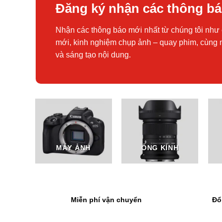
Đăng ký nhận các thông b
Nhận các thông báo mới nhất từ chúng tôi như 
mới, kinh nghiệm chụp ảnh – quay phim, cùng 
và sáng tạo nội dung.
MÁY ẢNH
ỐNG KÍNH
Miễn phí vận chuyển
Đổ