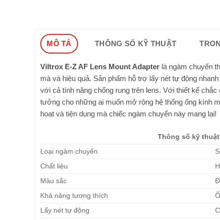
MÔ TẢ
THÔNG SỐ KỸ THUẬT
TRON
Viltrox E-Z AF Lens Mount Adapter
là ngàm chuyển th
mà và hiệu quả. Sản phẩm hỗ trợ lấy nét tự động nhanh 
với cả tính năng chống rung trên lens. Với thiết kế chắc
tưởng cho những ai muốn mở rộng hệ thống ống kính 
hoạt và tiện dụng mà chiếc ngàm chuyển này mang lại!
Thông số kỹ thuật
Loại ngàm chuyển
S
Chất liệu
H
Màu sắc
Đ
Khả năng tương thích
Ố
Lấy nét tự động
C