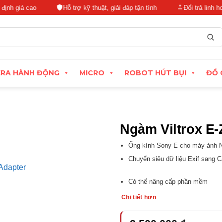
 cao
Hỗ trợ kỹ thuật, giải đáp tận tình
Đổi trả linh hoạt tron
RA HÀNH ĐỘNG
MICRO
ROBOT HÚT BỤI
ĐỒ 
Ngàm Viltrox E
Ống kính Sony E cho máy ảnh N
Chuyển siêu dữ liệu Exif sang 
Có thể nâng cấp phần mềm
Chi tiết hơn