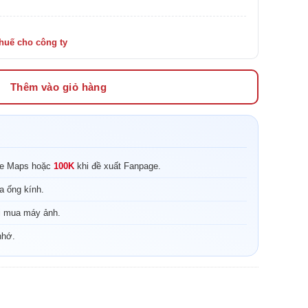
Thêm vào giỏ hàng
le Maps hoặc
100K
khi đề xuất Fanpage.
a ống kính.
i mua máy ảnh.
nhớ.