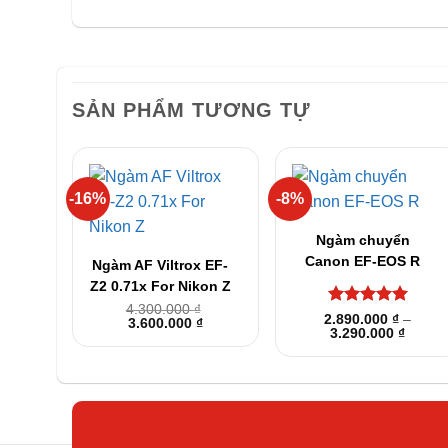
SẢN PHẨM TƯƠNG TỰ
-16%
-8%
+
+
Ngàm chuyển
Canon EF-EOS R
Ngàm AF Viltrox EF-
Z2 0.71x For Nikon Z
4.300.000
₫
Được xếp
2.890.000
₫
–
Giá
Giá
3.600.000
₫
Khoản
hạng
3.290.000
5
5
₫
gốc
hiện
giá:
sao
là:
tại
từ
4.300.000 ₫.
là:
2.890.
3.600.000 ₫.
đến
3.290.