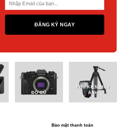
PHỤ KIỆN MÁY
ĐỒ CŨ
ẢNH
Bảo mật thanh toán