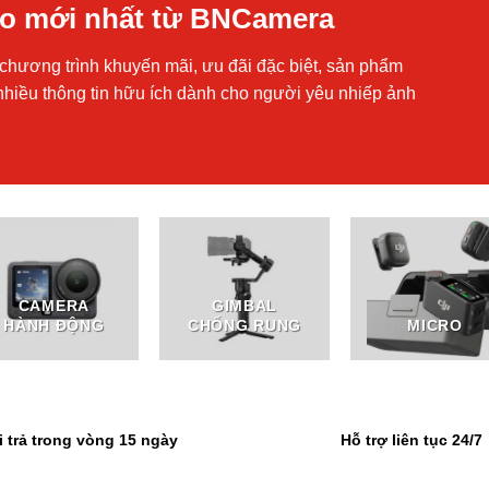
áo mới nhất từ BNCamera
chương trình khuyến mãi, ưu đãi đặc biệt, sản phẩm
nhiều thông tin hữu ích dành cho người yêu nhiếp ảnh
CAMERA
GIMBAL
HÀNH ĐỘNG
CHỐNG RUNG
MICRO
i trả trong vòng 15 ngày
Hỗ trợ liên tục 24/7