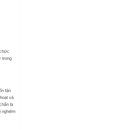
 chức
 trong
ốn tận
 hoạt và
chắn là
i nghiệm