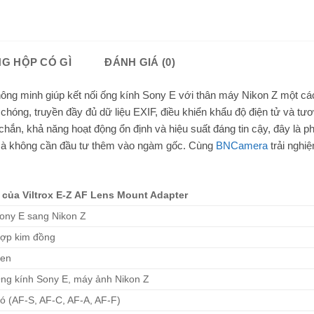
G HỘP CÓ GÌ
ĐÁNH GIÁ (0)
ông minh giúp kết nối ống kính Sony E với thân máy Nikon Z một c
chóng, truyền đầy đủ dữ liệu EXIF, điều khiển khẩu độ điện tử và tươ
 chắn, khả năng hoạt động ổn định và hiệu suất đáng tin cậy, đây là ph
mà không cần đầu tư thêm vào ngàm gốc. Cùng
BNCamera
trải nghiệ
 của Viltrox E-Z AF Lens Mount Adapter
ony E sang Nikon Z
ợp kim đồng
en
ng kính Sony E, máy ảnh Nikon Z
ó (AF-S, AF-C, AF-A, AF-F)