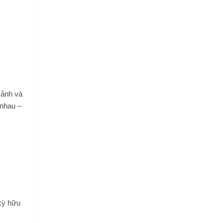
 ảnh và
 nhau –
 kỳ hữu