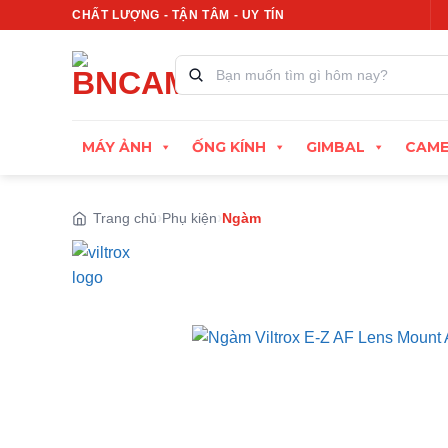
Bỏ
CHẤT LƯỢNG - TẬN TÂM - UY TÍN
Xuất hóa đơn VAT đầy đủ
Thu cũ đổi mới, định giá
qua
nội
Tìm
kiếm
dung
sản
phẩm:
MÁY ẢNH
ỐNG KÍNH
GIMBAL
CAME
Trang chủ
Phụ kiện
Ngàm