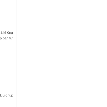
mà không
úp bạn tự
. Dù chụp