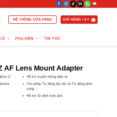
g vòng 15 ngày đầu
Xuất hóa đơn VAT đầy đủ
Thu cũ đổi mới
HỆ THỐNG CỬA HÀNG
GIỎ HÀNG /
0
₫
CŨ
PHỤ KIỆN
TIN TỨC
-Z AF Lens Mount Adapter
ikon Z
Hỗ trợ truyền thông điện tử
Camera
Cho phép Tự động lấy nét và Tự động phơi
sáng
Hỗ trợ ổn định hình ảnh