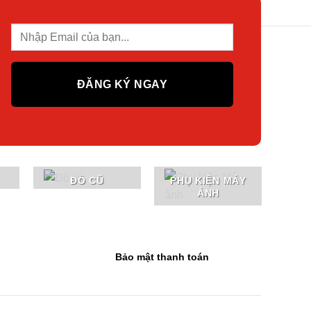
ĐỒ CŨ
PHỤ KIỆN MÁY
ẢNH
Bảo mật thanh toán