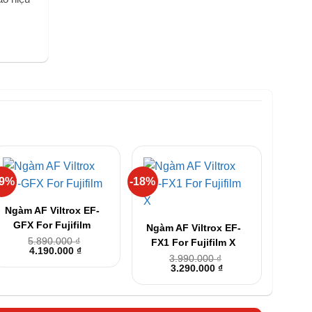
29%
-18%
+
+
Ngàm AF Viltrox EF-
GFX For Fujifilm
Ngàm AF Viltrox EF-
5.890.000
₫
FX1 For Fujifilm X
Giá
Giá
4.190.000
₫
3.990.000
₫
gốc
hiện
Giá
Giá
3.290.000
₫
là:
tại
gốc
hiện
5.890.000 ₫.
là:
là:
tại
4.190.000 ₫.
3.990.000 ₫.
là:
3.290.000 ₫.