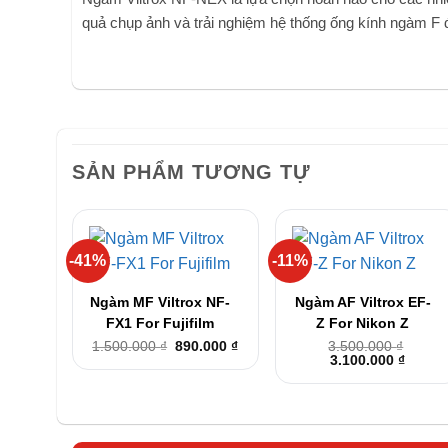
quả chụp ảnh và trải nghiệm hệ thống ống kính ngàm F 
SẢN PHẨM TƯƠNG TỰ
-41%
-11%
+
+
Ngàm MF Viltrox NF-
Ngàm AF Viltrox EF-
FX1 For Fujifilm
Z For Nikon Z
Giá
Giá
1.500.000
₫
890.000
₫
3.500.000
₫
gốc
hiện
Giá
Giá
3.100.000
₫
là:
tại
gốc
hiện
1.500.000 ₫.
là:
là:
tại
890.000 ₫.
3.500.000 ₫.
là:
3.100.