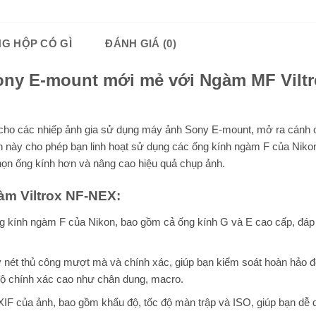
G HỘP CÓ GÌ
ĐÁNH GIÁ (0)
ony E-mount mới mẻ với Ngàm MF Viltr
 cho các nhiếp ảnh gia sử dụng máy ảnh Sony E-mount, mở ra cánh
ển này cho phép bạn linh hoạt sử dụng các ống kính ngàm F của Nikon
ọn ống kính hơn và nâng cao hiệu quả chụp ảnh.
àm Viltrox NF-NEX:
ống kính ngàm F của Nikon, bao gồm cả ống kính G và E cao cấp, đá
y nét thủ công mượt mà và chính xác, giúp bạn kiểm soát hoàn hảo đ
 độ chính xác cao như chân dung, macro.
 EXIF của ảnh, bao gồm khẩu độ, tốc độ màn trập và ISO, giúp bạn dễ