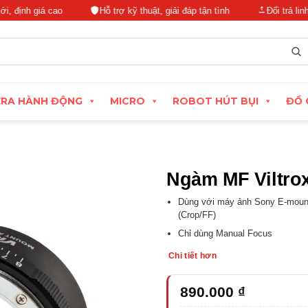
nh giá cao
Hỗ trợ kỹ thuật, giải đáp tận tình
Đổi trả linh hoạ
RA HÀNH ĐỘNG
MICRO
ROBOT HÚT BỤI
ĐỒ 
Ngàm MF Viltro
Dùng với máy ảnh Sony E-mount
(Crop/FF)
Chỉ dùng Manual Focus
Chi tiết hơn
890.000
₫