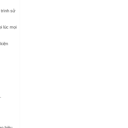
 trình sử
i lúc mọi
 kiện
.
ao hiệu