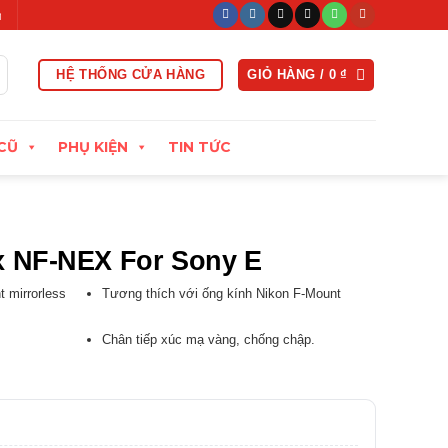
t trong vòng 15 ngày đầu
Xuất hóa đơn VAT đầy đủ
Thu cũ đổ
HỆ THỐNG CỬA HÀNG
GIỎ HÀNG /
0
₫
CŨ
PHỤ KIỆN
TIN TỨC
x NF-NEX For Sony E
 mirrorless
Tương thích với ống kính Nikon F-Mount
Chân tiếp xúc mạ vàng, chống chập.