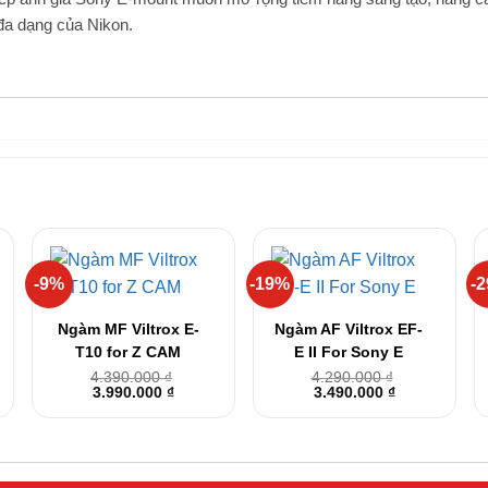
đa dạng của Nikon.
-9%
-19%
-
+
+
Ngàm MF Viltrox E-
Ngàm AF Viltrox EF-
T10 for Z CAM
E II For Sony E
4.390.000
₫
4.290.000
₫
Giá
Giá
Giá
Giá
3.990.000
₫
3.490.000
₫
gốc
hiện
gốc
hiện
là:
tại
là:
tại
4.390.000 ₫.
là:
4.290.000 ₫.
là:
000 ₫.
3.990.000 ₫.
3.490.000 ₫.