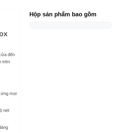
Hộp sản phẩm bao gồm
ox
 cửa đến
 trên
p ứng mọi
ộ nét
 dàng