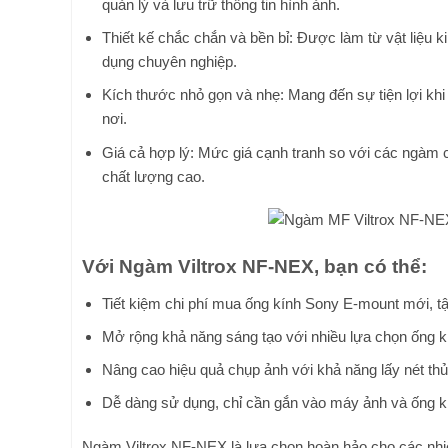
quản lý và lưu trữ thông tin hình ảnh.
Thiết kế chắc chắn và bền bỉ: Được làm từ vật liệu ki
dụng chuyên nghiệp.
Kích thước nhỏ gọn và nhẹ: Mang đến sự tiện lợi kh
nơi.
Giá cả hợp lý: Mức giá cạnh tranh so với các ngàm ch
chất lượng cao.
Với Ngàm Viltrox NF-NEX, bạn có thể:
Tiết kiệm chi phí mua ống kính Sony E-mount mới, t
Mở rộng khả năng sáng tạo với nhiều lựa chọn ống k
Nâng cao hiệu quả chụp ảnh với khả năng lấy nét thủ
Dễ dàng sử dụng, chỉ cần gắn vào máy ảnh và ống kính
Ngàm Viltrox NF-NEX là lựa chọn hoàn hảo cho các nhi