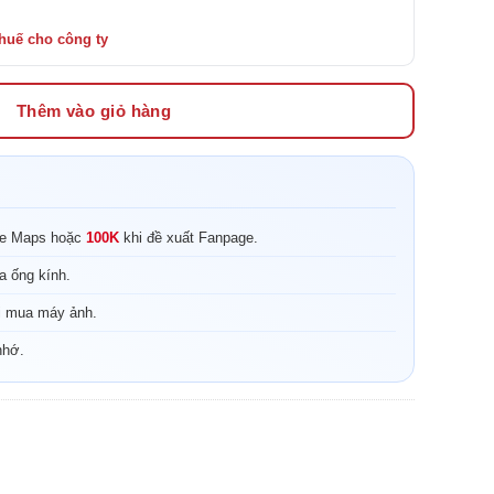
Thêm vào giỏ hàng
le Maps hoặc
100K
khi đề xuất Fanpage.
a ống kính.
i mua máy ảnh.
nhớ.