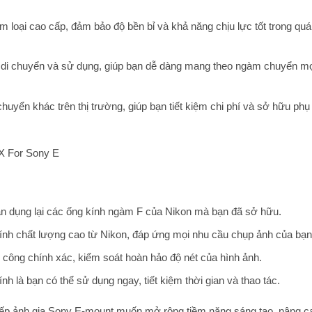
m loại cao cấp, đảm bảo độ bền bỉ và khả năng chịu lực tốt trong quá
i di chuyển và sử dụng, giúp bạn dễ dàng mang theo ngàm chuyển mọ
uyển khác trên thị trường, giúp bạn tiết kiệm chi phí và sở hữu phụ
ận dụng lại các ống kính ngàm F của Nikon mà bạn đã sở hữu.
ính chất lượng cao từ Nikon, đáp ứng mọi nhu cầu chụp ảnh của bạn
 công chính xác, kiểm soát hoàn hảo độ nét của hình ảnh.
 là bạn có thể sử dụng ngay, tiết kiệm thời gian và thao tác.
ếp ảnh gia Sony E-mount muốn mở rộng tiềm năng sáng tạo, nâng c