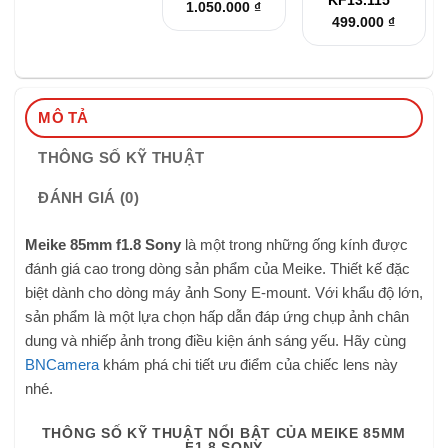
KF13.115
1.050.000
₫
499.000
₫
MÔ TẢ
THÔNG SỐ KỸ THUẬT
ĐÁNH GIÁ (0)
Meike 85mm f1.8 Sony
là một trong những ống kính được
đánh giá cao trong dòng sản phẩm của Meike. Thiết kế đặc
biệt dành cho dòng máy ảnh Sony E-mount. Với khẩu độ lớn,
sản phẩm là một lựa chọn hấp dẫn đáp ứng chụp ảnh chân
dung và nhiếp ảnh trong điều kiện ánh sáng yếu. Hãy cùng
BNCamera
khám phá chi tiết ưu điểm của chiếc lens này
nhé.
THÔNG SỐ KỸ THUẬT NỔI BẬT CỦA MEIKE 85MM
F1.8 SONY