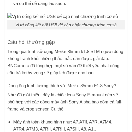
và có thể dễ dàng lau sạch.
Vị trí cổng kết nối USB để cập nhật chương trình cơ sở
Câu hỏi thường gặp
Trong quá trình sử dụng Meike 85mm f/1.8 STM người dùng
không tránh khỏi những thắc mắc cần được giải đáp.
BNCamera đã tổng hợp một số vấn đề thiết yếu nhất cùng
câu trả lời hy vọng sẽ giúp ích được cho bạn.
Dòng ống kính tương thích với Meike 85mm F1.8 Sony?
Như đã giới thiệu, đây là chiếc lens Sony E-mount nên sẽ
phù hợp với các dòng máy ảnh Sony Alpha bao gồm cả full-
frame và crop sensor. Cụ thể:
Máy ảnh toàn khung hình như: A7,A7II, A7R, A7M4,
A7R4, A7M3, A7RII, A7RIII, A7SIII, A9, A1…