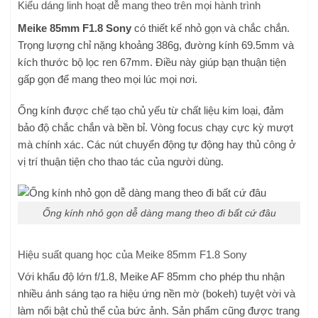
Kiểu dáng linh hoạt dễ mang theo trên mọi hành trình
Meike 85mm F1.8 Sony
có thiết kế nhỏ gọn và chắc chắn.
Trọng lượng chỉ nặng khoảng 386g, đường kính 69.5mm và
kích thước bộ lọc ren 67mm. Điều này giúp bạn thuận tiện
gấp gọn để mang theo mọi lúc mọi nơi.
Ống kính được chế tạo chủ yếu từ chất liệu kim loại, đảm
bảo độ chắc chắn và bền bỉ. Vòng focus chạy cực kỳ mượt
mà chính xác. Các nút chuyển động tự động hay thủ công ở
vị trí thuận tiện cho thao tác của người dùng.
Ống kính nhỏ gọn dễ dàng mang theo đi bất cứ đâu
Hiệu suất quang học của Meike 85mm F1.8 Sony
Với khẩu độ lớn f/1.8, Meike AF 85mm cho phép thu nhận
nhiều ánh sáng tạo ra hiệu ứng nền mờ (bokeh) tuyệt vời và
làm nổi bật chủ thể của bức ảnh. Sản phẩm cũng được trang