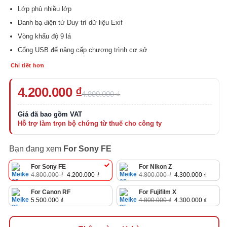
Lớp phủ nhiều lớp
Danh bạ điện tử Duy trì dữ liệu Exif
Vòng khẩu độ 9 lá
Cổng USB để nâng cấp chương trình cơ sở
Chi tiết hơn
Giá
Giá
4.200.000
₫
4.800.000
₫
gốc
hiện
là:
tại
4.800.000 ₫.
là:
4.200.000 ₫.
Bạn đang xem
For Sony FE
For Sony FE
For Nikon Z
Giá
Giá
Giá
Giá
4.800.000
₫
4.200.000
₫
4.800.000
₫
4.300.000
₫
gốc
hiện
gốc
hiện
là:
tại
là:
tại
For Canon RF
4.800.000 ₫.
là:
For Fujifilm X
4.800.000 ₫.
là:
4.200.000 ₫.
4.300.0
Giá
Giá
5.500.000
₫
4.800.000
₫
4.300.000
₫
gốc
hiện
là:
tại
4.800.000 ₫.
là:
4.300.0