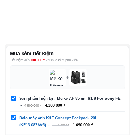
Mua kèm tiết kiệm
Tiết kiệm đến
700.000
₫
khi mua kèm phụ kiện
+
Sản phẩm hiện tại
Meike AF 85mm f/1.8 For Sony FE
Giá
Giá
4.200.000
₫
4.800.000
₫
gốc
hiện
là:
tại
Balo máy ảnh K&F Concept Backpack 20L
4.800.000 ₫.
là:
Giá
Giá
(KF13.087AV5)
1.690.000
₫
1.790.000
₫
4.200.000 ₫.
gốc
hiện
là:
tại