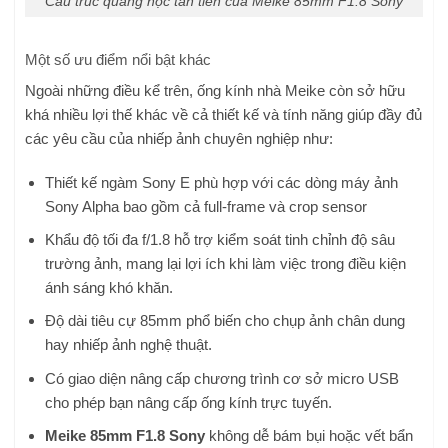
Cấu trúc quang học tân tiến của Meike 85mm F1.8 Sony
Một số ưu điểm nổi bật khác
Ngoài những điều kể trên, ống kính nhà Meike còn sở hữu
khá nhiều lợi thế khác về cả thiết kế và tính năng giúp đầy đủ
các yêu cầu của nhiếp ảnh chuyên nghiệp như:
Thiết kế ngàm Sony E phù hợp với các dòng máy ảnh
Sony Alpha bao gồm cả full-frame và crop sensor
Khẩu độ tối đa f/1.8 hỗ trợ kiểm soát tinh chỉnh độ sâu
trường ảnh, mang lại lợi ích khi làm việc trong điều kiện
ánh sáng khó khăn.
Độ dài tiêu cự 85mm phổ biến cho chụp ảnh chân dung
hay nhiếp ảnh nghệ thuật.
Có giao diện nâng cấp chương trình cơ sở micro USB
cho phép bạn nâng cấp ống kính trực tuyến.
Meike 85mm F1.8 Sony
không dễ bám bụi hoặc vết bẩn