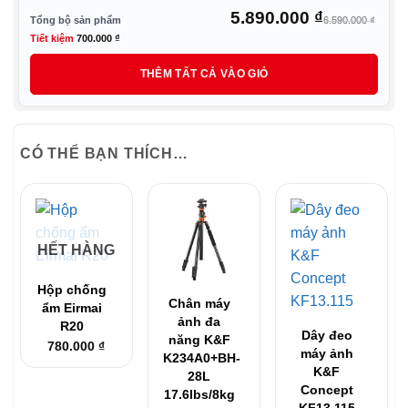
Giá
Giá
5.890.000
₫
1.790.000 ₫.
là:
Tổng bộ sản phẩm
6.590.000
₫
1.690.000 ₫.
gốc
hiệ
Tiết kiệm
700.000
₫
là:
tại
THÊM TẤT CẢ VÀO GIỎ
6.5
là:
5.8
CÓ THỂ BẠN THÍCH…
HẾT HÀNG
Hộp chống
Chân máy
ẩm Eirmai
ảnh đa
R20
Dây đeo
năng K&F
780.000
₫
máy ảnh
K234A0+BH-
K&F
28L
Concept
17.6lbs/8kg