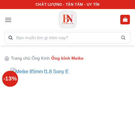
Bỏ
CHẤT LƯỢNG - TẬN TÂM - UY TÍN
qua
nội
dung
Tìm
kiếm
sản
phẩm:
Trang chủ
Ống Kính
Ống kính Meike
-13%