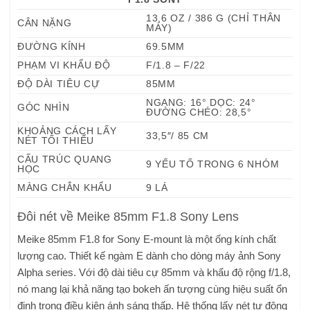
13,6 OZ / 386 G (CHỈ THÂN
CÂN NẶNG
MÁY)
ĐƯỜNG KÍNH
69.5MM
PHẠM VI KHẨU ĐỘ
F/1.8 – F/22
ĐỘ DÀI TIÊU CỰ
85MM
NGANG: 16° ​​DỌC: 24°
GÓC NHÌN
ĐƯỜNG CHÉO: 28,5°
KHOẢNG CÁCH LẤY
33,5″/ 85 CM
NÉT TỐI THIỂU
CẤU TRÚC QUANG
9 YẾU TỐ TRONG 6 NHÓM
HỌC
MÀNG CHẮN KHẨU
9 LÁ
Đôi nét về Meike 85mm F1.8 Sony Lens
Meike 85mm F1.8 for Sony E-mount là một ống kính chất
lượng cao. Thiết kế ngàm E dành cho dòng máy ảnh Sony
Alpha series. Với độ dài tiêu cự 85mm và khẩu độ rộng f/1.8,
nó mang lại khả năng tạo bokeh ấn tượng cùng hiệu suất ổn
định trong điều kiện ánh sáng thấp. Hệ thống lấy nét tự động