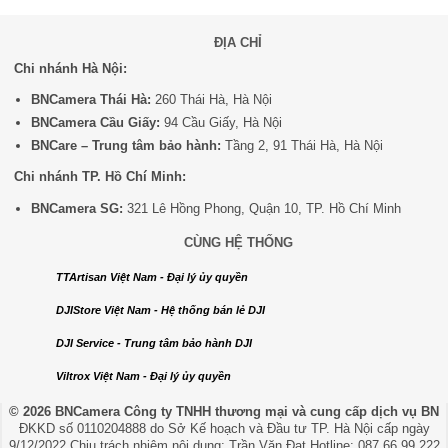
ĐỊA CHỈ
Chi nhánh Hà Nội:
BNCamera Thái Hà:
260 Thái Hà, Hà Nội
BNCamera Cầu Giấy:
94 Cầu Giấy, Hà Nội
BNCare – Trung tâm bảo hành:
Tầng 2, 91 Thái Hà, Hà Nội
Chi nhánh TP. Hồ Chí Minh:
BNCamera SG:
321 Lê Hồng Phong, Quận 10, TP. Hồ Chí Minh
CÙNG HỆ THỐNG
TTArtisan Việt Nam - Đại lý ủy quyền
DJIStore Việt Nam - Hệ thống bán lẻ DJI
DJI Service - Trung tâm bảo hành DJI
Viltrox Việt Nam - Đại lý ủy quyền
© 2026 BNCamera
Công ty TNHH thương mại và cung cấp dịch vụ BN
ĐKKD số 0110204888 do Sở Kế hoạch và Đầu tư TP. Hà Nội cấp ngày
9/12/2022 Chịu trách nhiệm nội dung: Trần Văn Đạt Hotline: 087.66.99.222