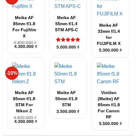
Meike AF
Meike AF
85mm f/1.8
55mm f/1.4
Meike AF
For Fujifilm
STM APS-C
33mm f/1.4
X
for
4.800.000
₫
FUJIFILM X
Giá
Giá
4.300.000
₫
Được xếp
5.000.000
₫
gốc
hiện
5.300.000
₫
hạng
5
5
là:
tại
sao
4.800.000 ₫.
là:
4.300.000 ₫.
-10%
Meike AF
Meike AF
Vistilen
85mm f/1.8
50mm f/1.8
(Meike) AF
STM For
STM
85mm f/1.8
Nikon Z
For Canon
3.500.000
₫
RF
4.800.000
₫
Giá
Giá
4.300.000
₫
5.500.000
₫
gốc
hiện
là:
tại
4.800.000 ₫.
là: