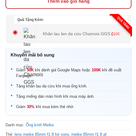
Thêm vào giỏ hàng
QUÀ TẶNG
Quà Tặng Kèm:
Khăn lau len da cừu Chamois GGS
(
100.000
₫
Khuyến mãi bổ sung
Giảm
50K
khi đánh giá Google Maps hoặc
100K
khi đề xuất
Fanpage.
Tặng khăn lau da cừu khi mua ống kính.
Tặng miếng dán màn hình khi mua máy ảnh.
Giảm
30%
khi mua kèm thẻ nhớ.
Danh mục:
Ống kính Meike
Thẻ:
lens meike 85mm f1 8 for sony
,
meike 85mm f1 8 af