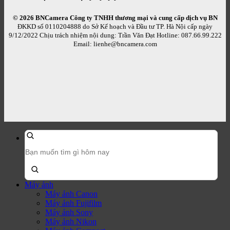
© 2026 BNCamera
Công ty TNHH thương mại và cung cấp dịch vụ BN
ĐKKD số 0110204888 do Sở Kế hoạch và Đầu tư TP. Hà Nội cấp ngày
9/12/2022 Chịu trách nhiệm nội dung: Trần Văn Đạt Hotline: 087.66.99.222
Email: lienhe@bncamera.com
Tìm
kiếm
sản
phẩm:
Máy ảnh
Máy ảnh Canon
Máy ảnh Fujifilm
Máy ảnh Sony
Máy ảnh Nikon