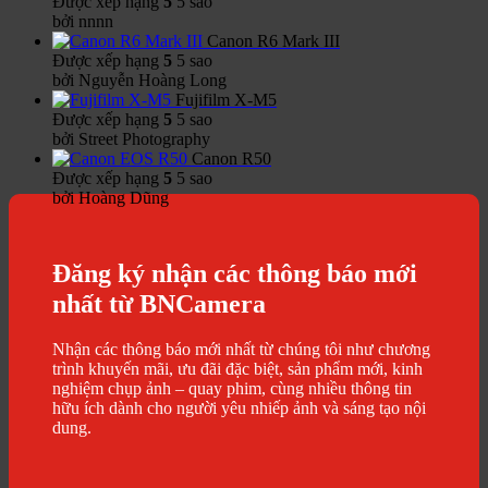
Được xếp hạng
5
5 sao
bởi nnnn
Canon R6 Mark III
Được xếp hạng
5
5 sao
bởi Nguyễn Hoàng Long
Fujifilm X-M5
Được xếp hạng
5
5 sao
bởi Street Photography
Canon R50
Được xếp hạng
5
5 sao
bởi Hoàng Dũng
Đăng ký nhận các thông báo mới
nhất từ BNCamera
Nhận các thông báo mới nhất từ chúng tôi như chương
trình khuyến mãi, ưu đãi đặc biệt, sản phẩm mới, kinh
nghiệm chụp ảnh – quay phim, cùng nhiều thông tin
hữu ích dành cho người yêu nhiếp ảnh và sáng tạo nội
dung.