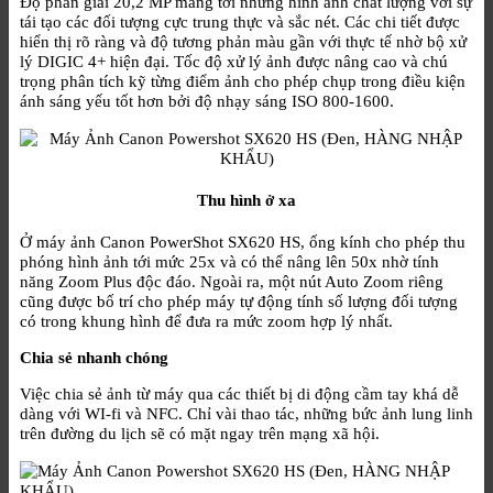
Độ phân giải 20,2 MP mang tới những hình ảnh chất lượng với sự
tái tạo các đối tượng cực trung thực và sắc nét. Các chi tiết được
hiển thị rõ ràng và độ tương phản màu gần với thực tế nhờ bộ xử
lý DIGIC 4+ hiện đại. Tốc độ xử lý ảnh được nâng cao và chú
trọng phân tích kỹ từng điểm ảnh cho phép chụp trong điều kiện
ánh sáng yếu tốt hơn bởi độ nhạy sáng ISO 800-1600.
Thu hình ở xa
Ở máy ảnh Canon PowerShot SX620 HS, ống kính cho phép thu
phóng hình ảnh tới mức 25x và có thể nâng lên 50x nhờ tính
năng Zoom Plus độc đáo. Ngoài ra, một nút Auto Zoom riêng
cũng được bố trí cho phép máy tự động tính số lượng đối tượng
có trong khung hình để đưa ra mức zoom hợp lý nhất.
Chia sẻ nhanh chóng
Việc chia sẻ ảnh từ máy qua các thiết bị di động cầm tay khá dễ
dàng với WI-fi và NFC. Chỉ vài thao tác, những bức ảnh lung linh
trên đường du lịch sẽ có mặt ngay trên mạng xã hội.