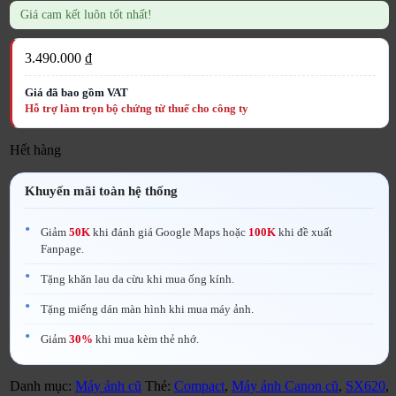
Giá cam kết luôn tốt nhất!
3.490.000
₫
Hết hàng
Khuyến mãi toàn hệ thống
Giảm
50K
khi đánh giá Google Maps hoặc
100K
khi đề xuất
Fanpage.
Tặng khăn lau da cừu khi mua ống kính.
Tặng miếng dán màn hình khi mua máy ảnh.
Giảm
30%
khi mua kèm thẻ nhớ.
Danh mục:
Máy ảnh cũ
Thẻ:
Compact
,
Máy ảnh Canon cũ
,
SX620
,