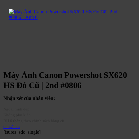
Máy Ảnh Canon Powershot SX620
HS Đỏ Cũ | 2nd #0806
Nhận xét của nhân viên:
Ngoại hình đẹp
Không phụ kiện
BH 6 tháng theo chính sách hàng cũ
Chi tiết hơn
[isures_sdc_single]