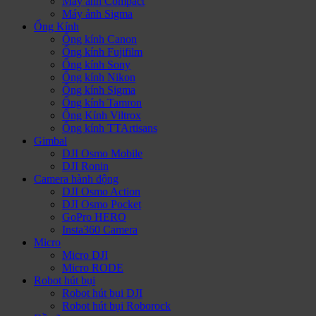
Máy ảnh Compact
Máy ảnh Sigma
Ống Kính
Ống kính Canon
Ống kính Fujifilm
Ống kính Sony
Ống kính Nikon
Ống kính Sigma
Ống kính Tamron
Ống Kính Viltrox
Ống kính TTArtisans
Gimbal
DJI Osmo Mobile
DJI Ronin
Camera hành động
DJI Osmo Action
DJI Osmo Pocket
GoPro HERO
Insta360 Camera
Micro
Micro DJI
Micro RODE
Robot hút bụi
Robot hút bụi DJI
Robot hút bụi Roborock