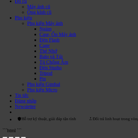
Đồ cũ
Máy ảnh cũ
Ống kính cũ
Phụ kiện
Phụ kiện Máy ảnh
Ngàm
Case, Ốp Máy ảnh
Đèn Flash
Cage
Thẻ Nhớ
Balo và Túi
Tủ Chống Ẩm
Đèn Studio
Tripod
Pin
Phụ kiện Gimbal
Phụ kiện Micro
Tin tức
Đăng nhập
Newsletter
Hỗ trợ kỹ thuật, giải đáp tận tình
Đổi trả linh hoạt trong vòng 15 ngà
```html
```