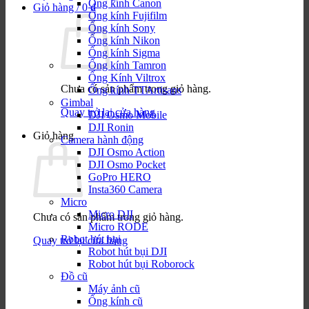
Ống kính Canon
Giỏ hàng /
0
₫
Ống kính Fujifilm
Ống kính Sony
Ống kính Nikon
Ống kính Sigma
Ống kính Tamron
Ống Kính Viltrox
Chưa có sản phẩm trong giỏ hàng.
Ống kính TTArtisans
Gimbal
Quay trở lại cửa hàng
DJI Osmo Mobile
DJI Ronin
Giỏ hàng
Camera hành động
DJI Osmo Action
DJI Osmo Pocket
GoPro HERO
Insta360 Camera
Micro
Micro DJI
Chưa có sản phẩm trong giỏ hàng.
Micro RODE
Robot hút bụi
Quay trở lại cửa hàng
Robot hút bụi DJI
Robot hút bụi Roborock
Đồ cũ
Máy ảnh cũ
Ống kính cũ