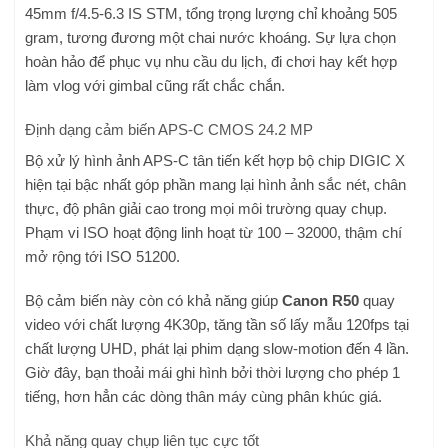
45mm f/4.5-6.3 IS STM, tổng trọng lượng chỉ khoảng 505
gram, tương đương một chai nước khoáng. Sự lựa chọn
hoàn hảo để phục vụ nhu cầu du lịch, đi chơi hay kết hợp
làm vlog với gimbal cũng rất chắc chắn.
Định dạng cảm biến APS-C CMOS 24.2 MP
Bộ xử lý hình ảnh APS-C tân tiến kết hợp bộ chip DIGIC X
hiện tại bậc nhất góp phần mang lại hình ảnh sắc nét, chân
thực, độ phân giải cao trong mọi môi trường quay chụp.
Phạm vi ISO hoạt động linh hoạt từ 100 – 32000, thậm chí
mở rộng tới ISO 51200.
Bộ cảm biến này còn có khả năng giúp
Canon R50
quay
video với chất lượng 4K30p, tăng tần số lấy mẫu 120fps tại
chất lượng UHD, phát lại phim dạng slow-motion đến 4 lần.
Giờ đây, bạn thoải mái ghi hình bởi thời lượng cho phép 1
tiếng, hơn hẳn các dòng thân máy cùng phân khúc giá.
Khả năng quay chụp liên tục cực tốt