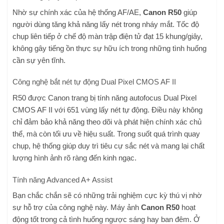
Nhờ sự chính xác của hệ thống AF/AE,
Canon R50
giúp
người dùng tăng khả năng lấy nét trong nháy mắt. Tốc độ
chụp liên tiếp ở chế độ màn trập điện tử đạt 15 khung/giây,
không gây tiếng ồn thực sự hữu ích trong những tình huống
cần sự yên tĩnh.
Công nghệ bắt nét tự động Dual Pixel CMOS AF II
R50 được Canon trang bị tính năng autofocus Dual Pixel
CMOS AF II với 651 vùng lấy nét tự động. Điều này không
chỉ đảm bảo khả năng theo dõi và phát hiện chính xác chủ
thể, mà còn tối ưu về hiệu suất. Trong suốt quá trình quay
chụp, hệ thống giúp duy trì tiêu cự sắc nét và mang lại chất
lượng hình ảnh rõ ràng đến kinh ngạc.
Tính năng Advanced A+ Assist
Bạn chắc chắn sẽ có những trải nghiệm cực kỳ thú vị nhờ
sự hỗ trợ của công nghệ này. Máy ảnh
Canon R50
hoạt
động tốt trong cả tình huống ngược sáng hay ban đêm. Ở