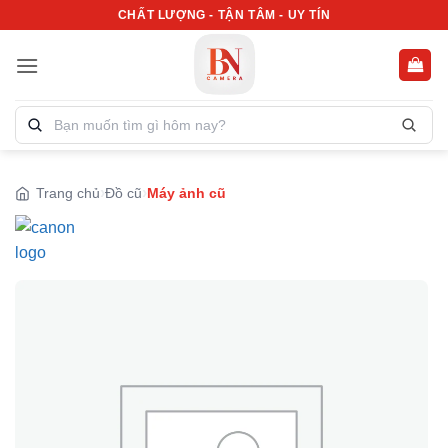
Bỏ
CHẤT LƯỢNG - TẬN TÂM - UY TÍN
qua
nội
dung
Tìm
kiếm
sản
phẩm:
Trang chủ
Đồ cũ
Máy ảnh cũ