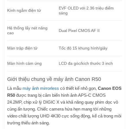
EVF OLED với 2.36 triệu điểm
Kính ngắm điện tử
sáng
Hệ thống lấy nét nâng
Dual Pixel CMOS AF II
cao
Màn trập điện tử
Tốc độ 15 khung hình/giây
Màn hình cảm ứng
LCD đa góc/kích thước 3 inch
Giới thiệu chung về máy ảnh Canon R50
Là mẫu
máy ảnh mirrorless
có thiết kế nhỏ gọn,
Canon EOS
R50
được trang bị cảm biến hình ảnh APS-C CMOS
24.2MP, chip xử lý DIGIC X và khả năng quay phim dọc vô
cùng ấn tượng. Chiếc camera hứa hẹn mang tới những
video chất lượng UHD 4K30 cực sống động, kể cả trong môi
trường thiếu ánh sáng.