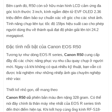
Bên cạnh đó, R50 còn sở hữu màn hình LCD cảm ứng đa
góc kích thước 3 inch, kính ngắm điện tử EVF OLED 2.36
triệu điểm đảm bảo sự chuẩn xác về góc cho các shot ảnh.
Tính năng chụp liên tục tốc độ 15fps hiệu suất cao cho phép
người dùng thu về thành quả đạt độ phân giải lên tới 24.2
megapixel.
Đặc tính nổi bật của Canon EOS R50
Tương tự như dòng EOS R series,
Canon R50
cung cấp
đầy đủ các chức năng phục vụ nhu cầu quay chụp ở người
mới. Ngay cả khi không có quá nhiều kỹ thuật, bạn vẫn có
được trải nghiệm như những nhiếp ảnh gia chuyên nghiệp
nhờ vào:
Thiết kế nhỏ gọn, dễ mang theo
Canon R50 cũ
phiên bản màu đen nặng 328 gram. Có thể
nói đây chính là thân máy nhẹ nhất của EOS R series tính
đến thời điểm hiện tại. Khi kết hợp cùng ống kính RF-S18-