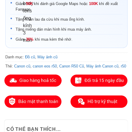
Giảm
50K
khi đánh giá Google Maps hoặc
100K
khi đề xuất
Fanpage.
Tặng khăn lau da cừu khi mua ống kính.
Tặng miếng dán màn hình khi mua máy ảnh.
Giảm
30%
khi mua kèm thẻ nhớ.
Danh mục:
Đồ cũ
,
Máy ảnh cũ
Thẻ:
Canon cũ
,
canon eos r50
,
Canon R50 Cũ
,
Máy ảnh Canon cũ
,
r50
CÓ THỂ BẠN THÍCH…