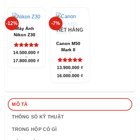
-12%
-7%
Máy Ảnh
HẾT HÀNG
Nikon Z30
Canon M50
Mark II
Được xếp
14.500.000
₫
–
hạng
5
5
Khoảng
17.800.000
₫
sao
giá:
Được xếp
13.900.000
₫
từ
–
hạng
5
5
14.500.000 ₫
Khoảng
16.000.000
₫
đến
sao
giá:
17.800.000 ₫
từ
13.900.000 ₫
đến
16.000.000 ₫
MÔ TẢ
THÔNG SỐ KỸ THUẬT
TRONG HỘP CÓ GÌ