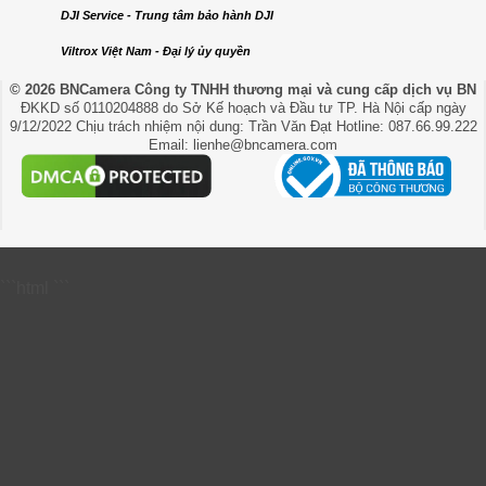
DJI Service - Trung tâm bảo hành DJI
Viltrox Việt Nam - Đại lý ủy quyền
© 2026 BNCamera
Công ty TNHH thương mại và cung cấp dịch vụ BN
ĐKKD số 0110204888 do Sở Kế hoạch và Đầu tư TP. Hà Nội cấp ngày
9/12/2022 Chịu trách nhiệm nội dung: Trần Văn Đạt Hotline: 087.66.99.222
Email: lienhe@bncamera.com
```html
```