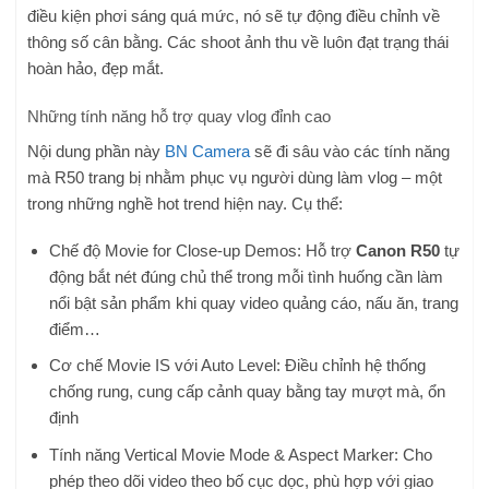
điều kiện phơi sáng quá mức, nó sẽ tự động điều chỉnh về
thông số cân bằng. Các shoot ảnh thu về luôn đạt trạng thái
hoàn hảo, đẹp mắt.
Những tính năng hỗ trợ quay vlog đỉnh cao
Nội dung phần này
BN Camera
sẽ đi sâu vào các tính năng
mà R50 trang bị nhằm phục vụ người dùng làm vlog – một
trong những nghề hot trend hiện nay. Cụ thể:
Chế độ Movie for Close-up Demos: Hỗ trợ
Canon R50
tự
động bắt nét đúng chủ thể trong mỗi tình huống cần làm
nổi bật sản phẩm khi quay video quảng cáo, nấu ăn, trang
điểm…
Cơ chế Movie IS với Auto Level: Điều chỉnh hệ thống
chống rung, cung cấp cảnh quay bằng tay mượt mà, ổn
định
Tính năng Vertical Movie Mode & Aspect Marker: Cho
phép theo dõi video theo bố cục dọc, phù hợp với giao