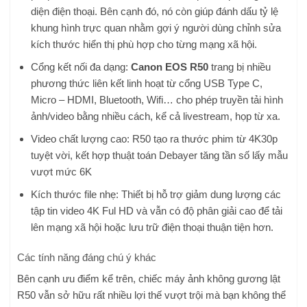
diện điện thoại. Bên cạnh đó, nó còn giúp đánh dấu tỷ lệ
khung hình trực quan nhằm gợi ý người dùng chỉnh sửa
kích thước hiển thị phù hợp cho từng mạng xã hội.
Cổng kết nối đa dạng:
Canon EOS R50
trang bị nhiều
phương thức liên kết linh hoạt từ cổng USB Type C,
Micro – HDMI, Bluetooth, Wifi… cho phép truyền tải hình
ảnh/video bằng nhiều cách, kể cả livestream, họp từ xa.
Video chất lượng cao: R50 tạo ra thước phim từ 4K30p
tuyệt vời, kết hợp thuật toán Debayer tăng tần số lấy mẫu
vượt mức 6K
Kích thước file nhẹ: Thiết bị hỗ trợ giảm dung lượng các
tập tin video 4K Ful HD và vẫn có độ phân giải cao để tải
lên mạng xã hội hoặc lưu trữ điện thoại thuận tiện hơn.
Các tính năng đáng chú ý khác
Bên cạnh ưu điểm kể trên, chiếc máy ảnh không gương lật
R50 vẫn sở hữu rất nhiều lợi thế vượt trội mà bạn không thể