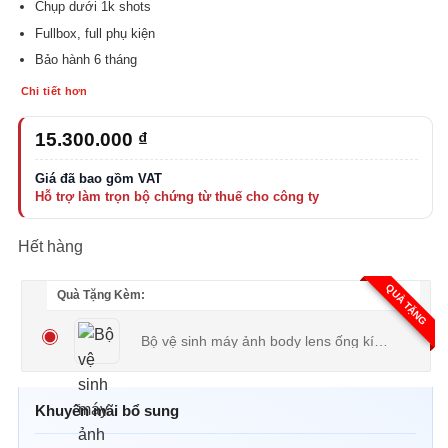
Chụp dưới 1k shots
Fullbox, full phụ kiện
Bảo hành 6 tháng
Chi tiết hơn
15.300.000
₫
Hết hàng
QUÀ TẶNG
Quà Tặng Kèm:
Bộ vệ sinh máy ảnh body lens ống kính 3 món
(
Khuyến mãi bổ sung