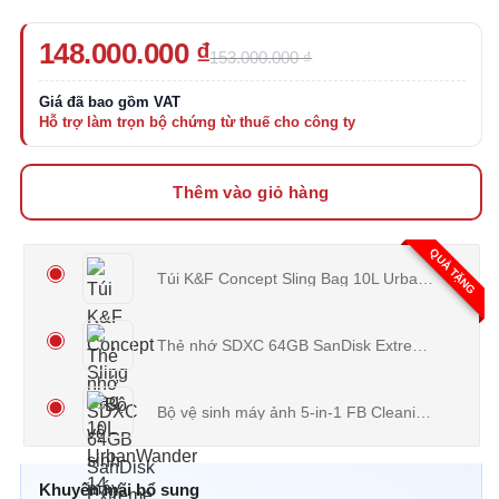
Giá
Giá
148.000.000
₫
153.000.000
₫
gốc
hiện
là:
tại
153.000.000 ₫.
là:
148.000.000 ₫.
Thêm vào giỏ hàng
QUÀ TẶNG
Túi K&F Concept Sling Bag 10L UrbanWander 14
Thẻ nhớ SDXC 64GB SanDisk Extreme Pro U3 V30 200MB/s
Bộ vệ sinh máy ảnh 5-in-1 FB Cleaning Kit
(
150
Khuyến mãi bổ sung