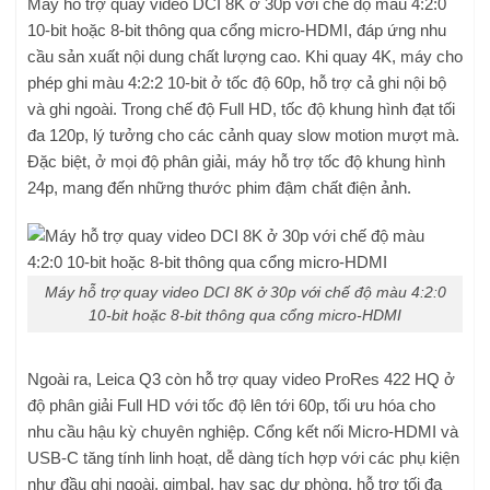
Máy hỗ trợ quay video DCI 8K ở 30p với chế độ màu 4:2:0
10-bit hoặc 8-bit thông qua cổng micro-HDMI, đáp ứng nhu
cầu sản xuất nội dung chất lượng cao. Khi quay 4K, máy cho
phép ghi màu 4:2:2 10-bit ở tốc độ 60p, hỗ trợ cả ghi nội bộ
và ghi ngoài. Trong chế độ Full HD, tốc độ khung hình đạt tối
đa 120p, lý tưởng cho các cảnh quay slow motion mượt mà.
Đặc biệt, ở mọi độ phân giải, máy hỗ trợ tốc độ khung hình
24p, mang đến những thước phim đậm chất điện ảnh.
Máy hỗ trợ quay video DCI 8K ở 30p với chế độ màu 4:2:0
10-bit hoặc 8-bit thông qua cổng micro-HDMI
Ngoài ra, Leica Q3 còn hỗ trợ quay video ProRes 422 HQ ở
độ phân giải Full HD với tốc độ lên tới 60p, tối ưu hóa cho
nhu cầu hậu kỳ chuyên nghiệp. Cổng kết nối Micro-HDMI và
USB-C tăng tính linh hoạt, dễ dàng tích hợp với các phụ kiện
như đầu ghi ngoài, gimbal, hay sạc dự phòng, hỗ trợ tối đa