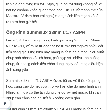
liên tục ấn tượng lên tới 15fps, giúp người dùng không bỏ lỡ
bất kỳ khoảnh khắc quan trọng nào. Hiệu suất mạnh mẽ của
Maestro IV đảm bảo trải nghiệm chụp ảnh liền mạch và tối
ưu hơn bao giờ hết.
Ống kính Summilux 28mm f/1.7 ASPH
Leica Q3 được trang bị ống kính góc rộng Summilux 28mm
f/1.7 ASPH, kế thừa từ các thế hệ trước nhưng với nhiều cải
tiến đáng giá. Ống kính này mang lại tầm nhìn rộng, hiệu suất
chụp ảnh nhanh và linh hoạt, phù hợp với nhiều tình huống
chụp, từ phong cảnh đến chân dung, ngay cả trong điều kiện
ánh sáng yếu.
Summilux 28mm f/1.7 ASPH được tối ưu về thiết kế quang
học, cung cấp độ nét vượt trội và hạn chế độ méo hình ảnh.
Nhiếp ảnh gia có thể tận dụng chế độ lấy nét macro khi cần
chụp cận cảnh các chi tiết ở khoảng cách gần.