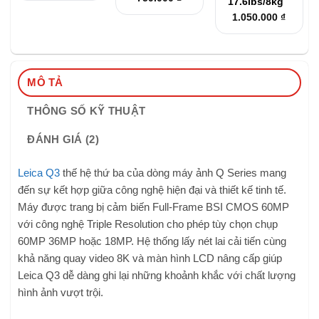
là:
tại
17.6lbs/8kg
gốc
hiện
1.790.000 ₫.
là:
là:
tại
1.050.000
₫
1.690.000 ₫.
790.000 ₫.
là:
759.000 ₫.
MÔ TẢ
THÔNG SỐ KỸ THUẬT
ĐÁNH GIÁ (2)
Leica Q3
thế hệ thứ ba của dòng máy ảnh Q Series mang
đến sự kết hợp giữa công nghệ hiện đại và thiết kế tinh tế.
Máy được trang bị cảm biến Full-Frame BSI CMOS 60MP
với công nghệ Triple Resolution cho phép tùy chọn chụp
60MP 36MP hoặc 18MP. Hệ thống lấy nét lai cải tiến cùng
khả năng quay video 8K và màn hình LCD nâng cấp giúp
Leica Q3 dễ dàng ghi lại những khoảnh khắc với chất lượng
hình ảnh vượt trội.