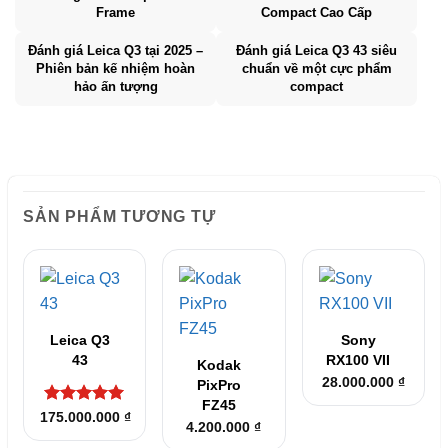
Frame
Compact Cao Cấp
Đánh giá Leica Q3 tại 2025 –
Đánh giá Leica Q3 43 siêu
Phiên bản kế nhiệm hoàn
chuẩn về một cực phẩm
hảo ấn tượng
compact
SẢN PHẨM TƯƠNG TỰ
Leica Q3
Sony
43
RX100 VII
Kodak
28.000.000
₫
PixPro
FZ45
Được xếp
175.000.000
₫
4.200.000
₫
hạng
5
5