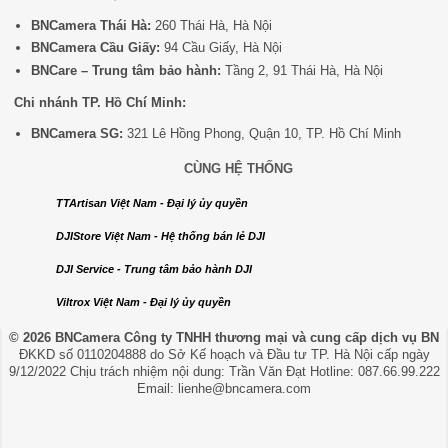
BNCamera Thái Hà:
260 Thái Hà, Hà Nội
BNCamera Cầu Giấy:
94 Cầu Giấy, Hà Nội
BNCare – Trung tâm bảo hành:
Tầng 2, 91 Thái Hà, Hà Nội
Chi nhánh TP. Hồ Chí Minh:
BNCamera SG:
321 Lê Hồng Phong, Quận 10, TP. Hồ Chí Minh
CÙNG HỆ THỐNG
TTArtisan Việt Nam - Đại lý ủy quyền
DJIStore Việt Nam - Hệ thống bán lẻ DJI
DJI Service - Trung tâm bảo hành DJI
Viltrox Việt Nam - Đại lý ủy quyền
© 2026 BNCamera
Công ty TNHH thương mại và cung cấp dịch vụ BN
ĐKKD số 0110204888 do Sở Kế hoạch và Đầu tư TP. Hà Nội cấp ngày
9/12/2022 Chịu trách nhiệm nội dung: Trần Văn Đạt Hotline: 087.66.99.222
Email: lienhe@bncamera.com