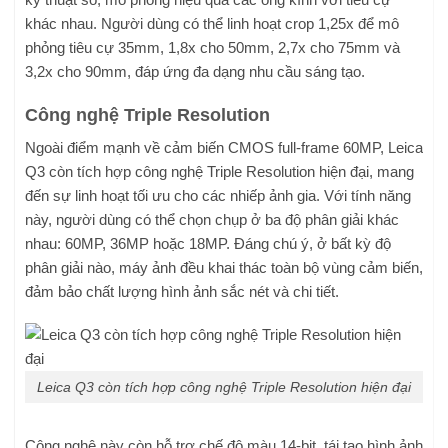
khác nhau. Người dùng có thể linh hoạt crop 1,25x để mô
phỏng tiêu cự 35mm, 1,8x cho 50mm, 2,7x cho 75mm và
3,2x cho 90mm, đáp ứng đa dạng nhu cầu sáng tạo.
Công nghệ Triple Resolution
Ngoài điểm mạnh về cảm biến CMOS full-frame 60MP, Leica
Q3 còn tích hợp công nghệ Triple Resolution hiện đại, mang
đến sự linh hoạt tối ưu cho các nhiếp ảnh gia. Với tính năng
này, người dùng có thể chọn chụp ở ba độ phân giải khác
nhau: 60MP, 36MP hoặc 18MP. Đáng chú ý, ở bất kỳ độ
phân giải nào, máy ảnh đều khai thác toàn bộ vùng cảm biến,
đảm bảo chất lượng hình ảnh sắc nét và chi tiết.
Leica Q3 còn tích hợp công nghệ Triple Resolution hiện đại
Công nghệ này còn hỗ trợ chế độ màu 14-bit, tái tạo hình ảnh