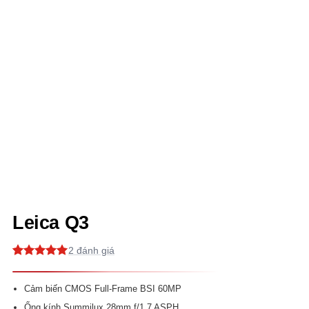
Leica Q3
2
5
2
trên 5
dựa trên
đánh giá
Cảm biến CMOS Full-Frame BSI 60MP
Ống kính Summilux 28mm f/1.7 ASPH.