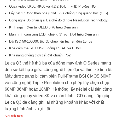
Quay video 8K30, 4K60 và 4:2:2 10-Bit, FHD ProRes HQ
Lấy nét tự động theo pha (PDAF) và chống rung quang học (OIS)
Công nghệ Độ phân giải Ba chế độ (Triple Resolution Technology)
Kính ngắm điện tử OLED 5.76 triệu điểm ảnh
Màn hình cảm ứng LCD nghiêng 3″ với 1.84 triệu điểm ảnh
Dải ISO 50-100000, tốc độ chụp liên tục lên đến 15 fps
Khe cắm thẻ SD UHS-II, cổng USB-C và HDMI
Khả năng chống thời tiết đạt chuẩn IP52
Leica Q3 thế hệ thứ ba của dòng máy ảnh Q Series mang
đến sự kết hợp giữa công nghệ hiện đại và thiết kế tinh tế.
Máy được trang bị cảm biến Full-Frame BSI CMOS 60MP
với công nghệ Triple Resolution cho phép tùy chọn chụp
60MP 36MP hoặc 18MP. Hệ thống lấy nét lai cải tiến cùng
khả năng quay video 8K và màn hình LCD nâng cấp giúp
Leica Q3 dễ dàng ghi lại những khoảnh khắc với chất
lượng hình ảnh vượt trội.
Chi tiết hơn