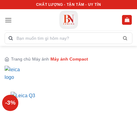
Bỏ
CHẤT LƯỢNG - TẬN TÂM - UY TÍN
qua
nội
dung
Tìm
kiếm
sản
phẩm:
Trang chủ
Máy ảnh
Máy ảnh Compact
-3%