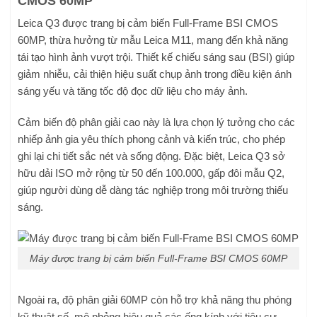
CMOS 60MP
Leica Q3 được trang bị cảm biến Full-Frame BSI CMOS
60MP, thừa hưởng từ mẫu Leica M11, mang đến khả năng
tái tạo hình ảnh vượt trội. Thiết kế chiếu sáng sau (BSI) giúp
giảm nhiễu, cải thiện hiệu suất chụp ảnh trong điều kiện ánh
sáng yếu và tăng tốc độ đọc dữ liệu cho máy ảnh.
Cảm biến độ phân giải cao này là lựa chọn lý tưởng cho các
nhiếp ảnh gia yêu thích phong cảnh và kiến trúc, cho phép
ghi lại chi tiết sắc nét và sống động. Đặc biệt, Leica Q3 sở
hữu dải ISO mở rộng từ 50 đến 100.000, gấp đôi mẫu Q2,
giúp người dùng dễ dàng tác nghiệp trong môi trường thiếu
sáng.
Máy được trang bị cảm biến Full-Frame BSI CMOS 60MP
Ngoài ra, độ phân giải 60MP còn hỗ trợ khả năng thu phóng
kỹ thuật số, mô phỏng hiệu quả các ống kính với tiêu cự