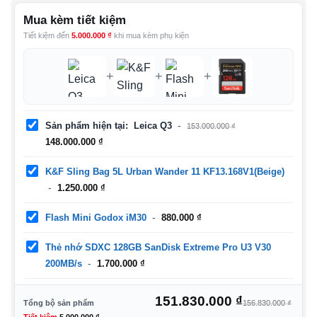
Mua kèm tiết kiệm
Tiết kiệm đến
5.000.000
₫
khi mua kèm phụ kiện
+
+
+
Sản phẩm hiện tại
Leica Q3
153.000.000
₫
Giá
Giá
148.000.000
₫
gốc
hiện
là:
tại
K&F Sling Bag 5L Urban Wander 11 KF13.168V1(Beige)
153.000.000 ₫.
là:
1.250.000
₫
148.000.000 ₫.
Flash Mini Godox iM30
880.000
₫
Thẻ nhớ SDXC 128GB SanDisk Extreme Pro U3 V30
200MB/s
1.700.000
₫
Giá
Giá
151.830.000
₫
Tổng bộ sản phẩm
156.830.000
₫
gốc
hiệ
Tiết kiệm
5.000.000
₫