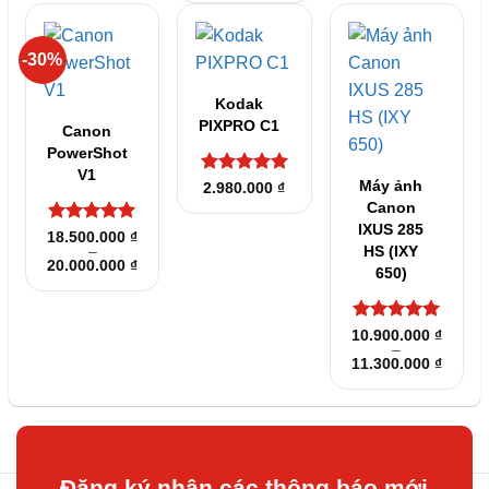
sao
-30%
Kodak
PIXPRO C1
Canon
PowerShot
V1
Được xếp
Máy ảnh
2.980.000
₫
hạng
5
5
Canon
sao
IXUS 285
Được xếp
18.500.000
₫
–
HS (IXY
hạng
5
5
Khoảng
20.000.000
₫
sao
650)
giá:
từ
18.500.000 ₫
đến
Được xếp
20.000.000 ₫
10.900.000
₫
–
hạng
5
5
Khoản
11.300.000
₫
sao
giá:
từ
10.900
đến
11.300
Đăng ký nhận các thông báo mới