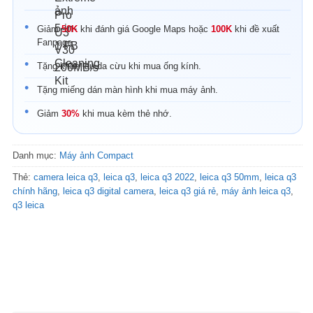
Giảm
50K
khi đánh giá Google Maps hoặc
100K
khi đề xuất
Fanpage.
Tặng khăn lau da cừu khi mua ống kính.
Tặng miếng dán màn hình khi mua máy ảnh.
Giảm
30%
khi mua kèm thẻ nhớ.
Danh mục:
Máy ảnh Compact
Thẻ:
camera leica q3
,
leica q3
,
leica q3 2022
,
leica q3 50mm
,
leica q3
chính hãng
,
leica q3 digital camera
,
leica q3 giá rẻ
,
máy ảnh leica q3
,
q3 leica