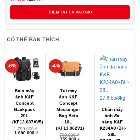
là:
tại
THÊM TẤT CẢ VÀO GIỎ
156
là:
151
CÓ THỂ BẠN THÍCH…
-6%
-4%
Balo máy
Túi máy
ảnh K&F
ảnh K&F
Concept
Concept
Backpack
Messenger
Chân máy
20L
Bag Beta
ảnh đa
(KF13.087AV5)
10L
năng K&F
(KF13.062V1)
K234A0+BH-
1.790.000
₫
Giá
Giá
1.690.000
₫
28L
790.000
₫
gốc
hiện
Giá
Giá
759.000
₫