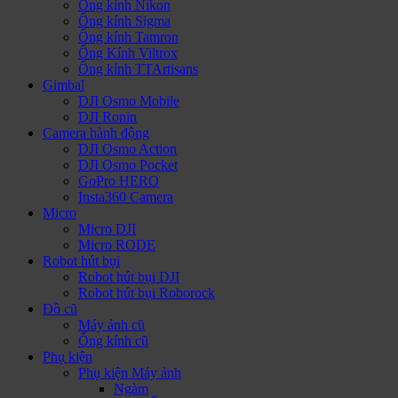
Ống kính Nikon
Ống kính Sigma
Ống kính Tamron
Ống Kính Viltrox
Ống kính TTArtisans
Gimbal
DJI Osmo Mobile
DJI Ronin
Camera hành động
DJI Osmo Action
DJI Osmo Pocket
GoPro HERO
Insta360 Camera
Micro
Micro DJI
Micro RODE
Robot hút bụi
Robot hút bụi DJI
Robot hút bụi Roborock
Đồ cũ
Máy ảnh cũ
Ống kính cũ
Phụ kiện
Phụ kiện Máy ảnh
Ngàm