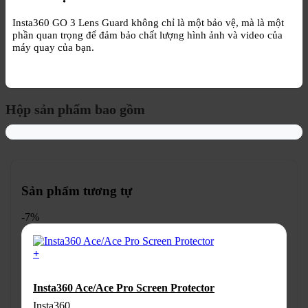
Insta360 GO 3 Lens Guard không chỉ là một bảo vệ, mà là một
phần quan trọng để đảm bảo chất lượng hình ảnh và video của
máy quay của bạn.
Hộp sản phẩm bao gồm
Sản phẩm tương tự
-7%
+
Sản
phẩm
Insta360 Ace/Ace Pro Screen Protector
này
có
Insta360