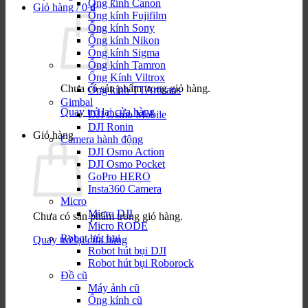
Ống kính Canon
Giỏ hàng /
0
₫
Ống kính Fujifilm
Ống kính Sony
Ống kính Nikon
Ống kính Sigma
Ống kính Tamron
Ống Kính Viltrox
Chưa có sản phẩm trong giỏ hàng.
Ống kính TTArtisans
Gimbal
Quay trở lại cửa hàng
DJI Osmo Mobile
DJI Ronin
Giỏ hàng
Camera hành động
DJI Osmo Action
DJI Osmo Pocket
GoPro HERO
Insta360 Camera
Micro
Micro DJI
Chưa có sản phẩm trong giỏ hàng.
Micro RODE
Robot hút bụi
Quay trở lại cửa hàng
Robot hút bụi DJI
Robot hút bụi Roborock
Đồ cũ
Máy ảnh cũ
Ống kính cũ