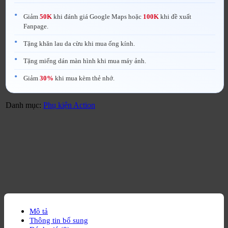
Giảm
50K
khi đánh giá Google Maps hoặc
100K
khi đề xuất
Fanpage.
Tặng khăn lau da cừu khi mua ống kính.
Tặng miếng dán màn hình khi mua máy ảnh.
Giảm
30%
khi mua kèm thẻ nhớ.
Danh mục:
Phụ kiện Action
Mô tả
Thông tin bổ sung