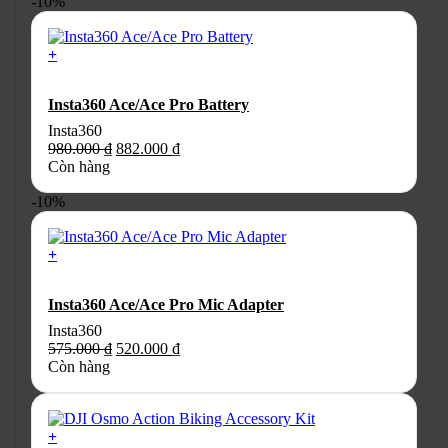
-10%
140.000 ₫.
là:
126.000 ₫.
+
Insta360 Ace/Ace Pro Battery
Insta360
Giá
Giá
980.000
₫
882.000
₫
gốc
hiện
Còn hàng
là:
tại
-10%
980.000 ₫.
là:
882.000 ₫.
+
Insta360 Ace/Ace Pro Mic Adapter
Insta360
Giá
Giá
575.000
₫
520.000
₫
gốc
hiện
Còn hàng
là:
tại
575.000 ₫.
là:
520.000 ₫.
+