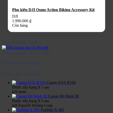
Phụ kiện DJI Osmo Action Biking Accessory Kit
DJI
1.990.000
₫
Còn hàng
Thu Cũ Đổi Mới
Trung Tâm Sửa CHữa
Viltrox Việt Nam
Đánh giá mới nhất
Canon EOS R100
Được xếp hạng
5
5 sao
bởi nnnn
Canon R6 Mark III
Được xếp hạng
5
5 sao
bởi Nguyễn Hoàng Long
Fujifilm X-M5