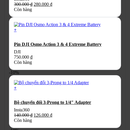
nhiều
Giá
Giá
300.000
₫
280.000
₫
biến
gốc
hiện
Còn hàng
thể.
là:
tại
Các
300.000 ₫.
là:
tùy
280.000 ₫.
chọn
+
có
thể
Pin DJI Osmo Action 3 & 4 Extreme Battery
được
chọn
DJI
trên
750.000
₫
trang
Còn hàng
sản
phẩm
-10%
+
Bộ chuyển đổi 3-Prong to 1/4″ Adapter
Insta360
Giá
Giá
140.000
₫
126.000
₫
gốc
hiện
Còn hàng
là:
tại