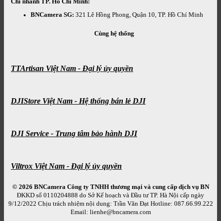
Chi nhánh TP. Hồ Chí Minh:
BNCamera SG:
321 Lê Hồng Phong, Quận 10, TP. Hồ Chí Minh
Cùng hệ thống
TTArtisan Việt Nam - Đại lý ủy quyền
DJIStore Việt Nam - Hệ thống bán lẻ DJI
DJI Service - Trung tâm bảo hành DJI
Viltrox Việt Nam - Đại lý ủy quyền
© 2026 BNCamera
Công ty TNHH thương mại và cung cấp dịch vụ BN
ĐKKD số 0110204888 do Sở Kế hoạch và Đầu tư TP. Hà Nội cấp ngày
9/12/2022 Chịu trách nhiệm nội dung: Trần Văn Đạt Hotline: 087.66.99.222
Email: lienhe@bncamera.com