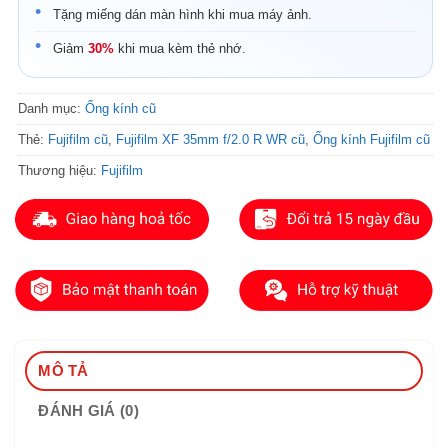
Tặng miếng dán màn hình khi mua máy ảnh.
Giảm
30%
khi mua kèm thẻ nhớ.
Danh mục:
Ống kính cũ
Thẻ:
Fujifilm cũ
,
Fujifilm XF 35mm f/2.0 R WR cũ
,
Ống kính Fujifilm cũ
Thương hiệu:
Fujifilm
MÔ TẢ
ĐÁNH GIÁ (0)