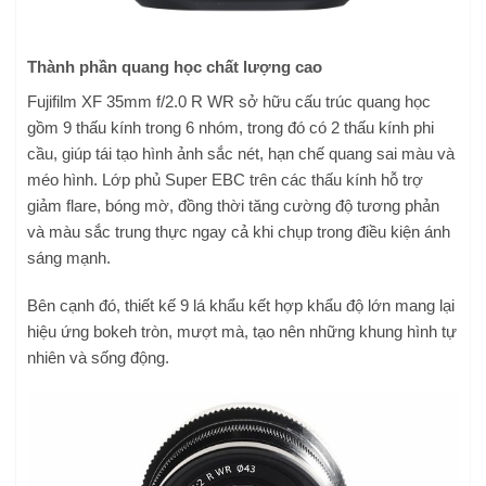
Thành phần quang học chất lượng cao
Fujifilm XF 35mm f/2.0 R WR sở hữu cấu trúc quang học
gồm 9 thấu kính trong 6 nhóm, trong đó có 2 thấu kính phi
cầu, giúp tái tạo hình ảnh sắc nét, hạn chế quang sai màu và
méo hình. Lớp phủ Super EBC trên các thấu kính hỗ trợ
giảm flare, bóng mờ, đồng thời tăng cường độ tương phản
và màu sắc trung thực ngay cả khi chụp trong điều kiện ánh
sáng mạnh.
Bên cạnh đó, thiết kế 9 lá khẩu kết hợp khẩu độ lớn mang lại
hiệu ứng bokeh tròn, mượt mà, tạo nên những khung hình tự
nhiên và sống động.