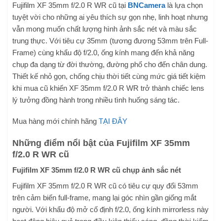
Fujifilm XF 35mm f/2.0 R WR cũ tại
BNCamera
là lựa chọn
tuyệt vời cho những ai yêu thích sự gọn nhẹ, linh hoạt nhưng
vẫn mong muốn chất lượng hình ảnh sắc nét và màu sắc
trung thực. Với tiêu cự 35mm (tương đương 53mm trên Full-
Frame) cùng khẩu độ f/2.0, ống kính mang đến khả năng
chụp đa dạng từ đời thường, đường phố cho đến chân dung.
Thiết kế nhỏ gọn, chống chịu thời tiết cùng mức giá tiết kiệm
khi mua cũ khiến XF 35mm f/2.0 R WR trở thành chiếc lens
lý tưởng đồng hành trong nhiều tình huống sáng tác.
Mua hàng mới chính hãng
TẠI ĐÂY
Những điểm nổi bật của Fujifilm XF 35mm
f/2.0 R WR cũ
Fujifilm XF 35mm f/2.0 R WR cũ chụp ảnh sắc nét
Fujifilm XF 35mm f/2.0 R WR cũ có tiêu cự quy đổi 53mm
trên cảm biến full-frame, mang lại góc nhìn gần giống mắt
người. Với khẩu độ mở cố định f/2.0, ống kính mirrorless này