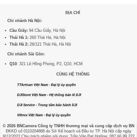
ĐỊA CHỈ
Chi nhánh Hà Nội:
Cầu Giấy:
94 Cầu Giấy, Hà Nội
Thái Hà 1:
260 Thái Hà, Hà Nội
Thái Hà 2:
28/121 Thái Hà, Hà Nội
Chi nhánh Sài Gòn:
Q10
: 321 Lê Hồng Phong, P2, Q10, HCM
CÙNG HỆ THỐNG
TTArtisan Việt Nam - Đại lý ủy quyền
DJIStore Việt Nam - Hệ thống bán lẻ DJI
DJI Service - Trung tâm bảo hành DJI
Viltrox Việt Nam - Đại lý ủy quyền
© 2026 BNCamera
Công ty TNHH thương mại và cung cấp dịch vụ BN
ĐKKD số 0110204888 do Sở Kế hoạch và Đầu tư TP. Hà Nội cấp ngày
9/12/2022 Chịu trách nhiệm nội dung: Trần Văn Đạt Hotline: 087.66.99.222