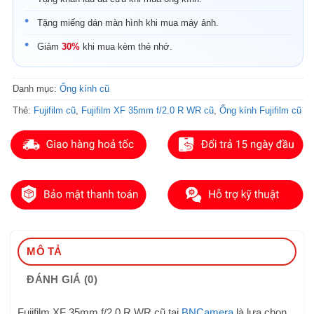
Tặng miếng dán màn hình khi mua máy ảnh.
Giảm
30%
khi mua kèm thẻ nhớ.
Danh mục:
Ống kính cũ
Thẻ:
Fujifilm cũ
,
Fujifilm XF 35mm f/2.0 R WR cũ
,
Ống kính Fujifilm cũ
MÔ TẢ
ĐÁNH GIÁ (0)
Fujifilm XF 35mm f/2.0 R WR cũ tại
BNCamera
là lựa chọn