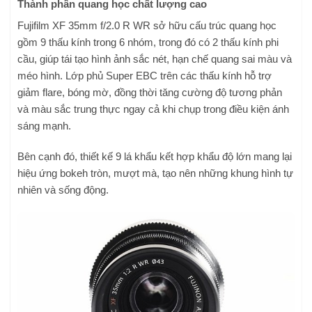
Thành phần quang học chất lượng cao
Fujifilm XF 35mm f/2.0 R WR sở hữu cấu trúc quang học
gồm 9 thấu kính trong 6 nhóm, trong đó có 2 thấu kính phi
cầu, giúp tái tạo hình ảnh sắc nét, hạn chế quang sai màu và
méo hình. Lớp phủ Super EBC trên các thấu kính hỗ trợ
giảm flare, bóng mờ, đồng thời tăng cường độ tương phản
và màu sắc trung thực ngay cả khi chụp trong điều kiện ánh
sáng mạnh.
Bên cạnh đó, thiết kế 9 lá khẩu kết hợp khẩu độ lớn mang lại
hiệu ứng bokeh tròn, mượt mà, tạo nên những khung hình tự
nhiên và sống động.