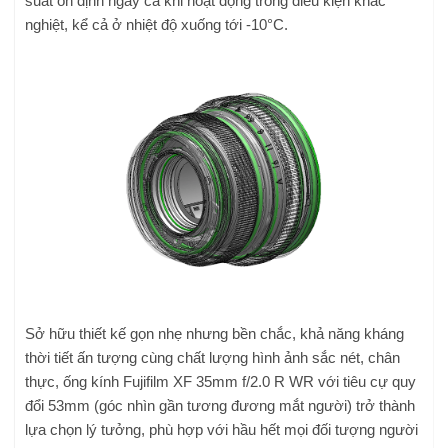
suất ổn định ngay cả khi hoạt động trong điều kiện khắc
nghiệt, kể cả ở nhiệt độ xuống tới -10°C.
Sở hữu thiết kế gọn nhẹ nhưng bền chắc, khả năng kháng
thời tiết ấn tượng cùng chất lượng hình ảnh sắc nét, chân
thực, ống kính Fujifilm XF 35mm f/2.0 R WR với tiêu cự quy
đổi 53mm (góc nhìn gần tương đương mắt người) trở thành
lựa chọn lý tưởng, phù hợp với hầu hết mọi đối tượng người