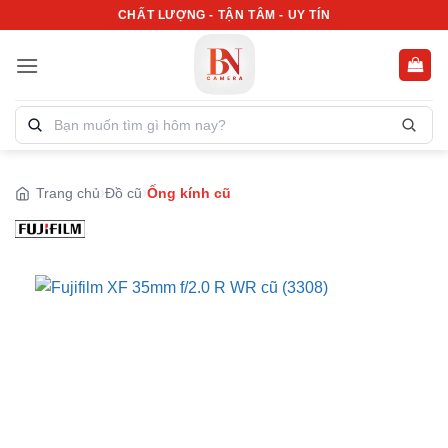
Bỏ
CHẤT LƯỢNG - TẬN TÂM - UY TÍN
qua
nội
dung
Tìm
kiếm
sản
phẩm:
Trang chủ
Đồ cũ
Ống kính cũ