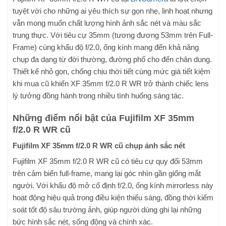
tuyệt vời cho những ai yêu thích sự gọn nhẹ, linh hoạt nhưng
vẫn mong muốn chất lượng hình ảnh sắc nét và màu sắc
trung thực. Với tiêu cự 35mm (tương đương 53mm trên Full-
Frame) cùng khẩu độ f/2.0, ống kính mang đến khả năng
chụp đa dạng từ đời thường, đường phố cho đến chân dung.
Thiết kế nhỏ gọn, chống chịu thời tiết cùng mức giá tiết kiệm
khi mua cũ khiến XF 35mm f/2.0 R WR trở thành chiếc lens
lý tưởng đồng hành trong nhiều tình huống sáng tác.
Những điểm nổi bật của Fujifilm XF 35mm
f/2.0 R WR cũ
Fujifilm XF 35mm f/2.0 R WR cũ chụp ảnh sắc nét
Fujifilm XF 35mm f/2.0 R WR cũ có tiêu cự quy đổi 53mm
trên cảm biến full-frame, mang lại góc nhìn gần giống mắt
người. Với khẩu độ mở cố định f/2.0, ống kính mirrorless này
hoạt động hiệu quả trong điều kiện thiếu sáng, đồng thời kiểm
soát tốt độ sâu trường ảnh, giúp người dùng ghi lại những
bức hình sắc nét, sống động và chính xác.