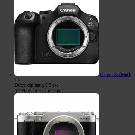
Canon R6 Mark
III
Được xếp hạng
5
5 sao
bởi Nguyễn Hoàng Long