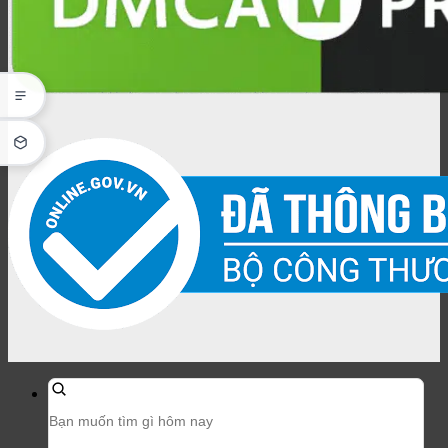
Tìm
kiếm
sản