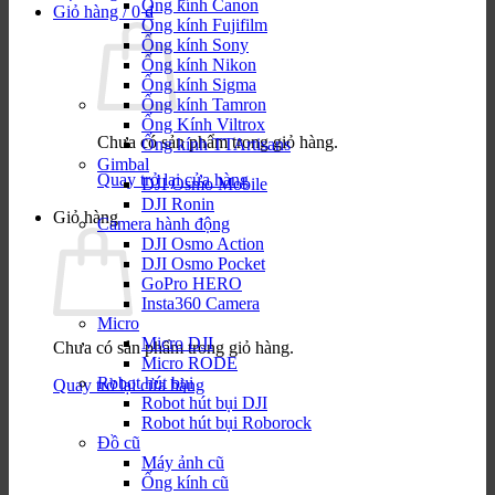
Ống kính Canon
Giỏ hàng /
0
₫
Ống kính Fujifilm
Ống kính Sony
Ống kính Nikon
Ống kính Sigma
Ống kính Tamron
Ống Kính Viltrox
Chưa có sản phẩm trong giỏ hàng.
Ống kính TTArtisans
Gimbal
Quay trở lại cửa hàng
DJI Osmo Mobile
DJI Ronin
Giỏ hàng
Camera hành động
DJI Osmo Action
DJI Osmo Pocket
GoPro HERO
Insta360 Camera
Micro
Micro DJI
Chưa có sản phẩm trong giỏ hàng.
Micro RODE
Robot hút bụi
Quay trở lại cửa hàng
Robot hút bụi DJI
Robot hút bụi Roborock
Đồ cũ
Máy ảnh cũ
Ống kính cũ