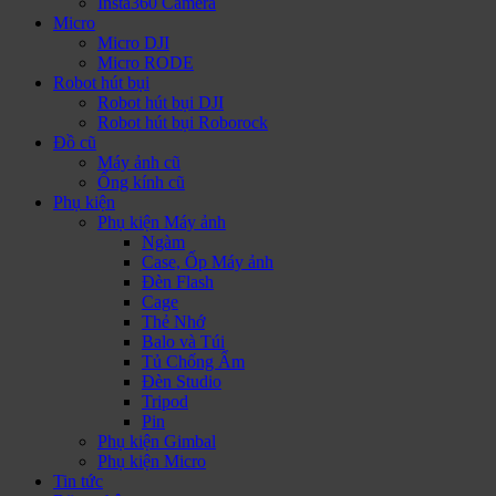
Insta360 Camera
Micro
Micro DJI
Micro RODE
Robot hút bụi
Robot hút bụi DJI
Robot hút bụi Roborock
Đồ cũ
Máy ảnh cũ
Ống kính cũ
Phụ kiện
Phụ kiện Máy ảnh
Ngàm
Case, Ốp Máy ảnh
Đèn Flash
Cage
Thẻ Nhớ
Balo và Túi
Tủ Chống Ẩm
Đèn Studio
Tripod
Pin
Phụ kiện Gimbal
Phụ kiện Micro
Tin tức