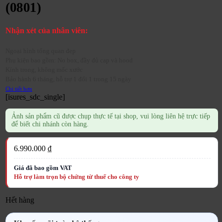
(0801)
Nhận xét của nhân viên:
Ngoại hình tổng quan đẹp
Phụ kiện bao gồm: No box, đầy đủ cap và hood
Kính trong, không mốc xước
Bảo hành 6 tháng, hỗ trợ 1 đổi 1 trong 15 ngày
Chi tiết hơn
[isures_sdc_single]
Ảnh sản phẩm cũ được chụp thực tế tại shop, vui lòng liên hệ trực tiếp
để biết chi nhánh còn hàng.
6.990.000
₫
Hết hàng