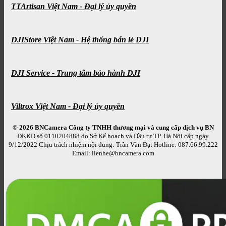
TTArtisan Việt Nam - Đại lý ủy quyền
DJIStore Việt Nam - Hệ thống bán lẻ DJI
DJI Service - Trung tâm bảo hành DJI
Viltrox Việt Nam - Đại lý ủy quyền
© 2026 BNCamera
Công ty TNHH thương mại và cung cấp dịch vụ BN
ĐKKD số 0110204888 do Sở Kế hoạch và Đầu tư TP. Hà Nội cấp ngày
9/12/2022 Chịu trách nhiệm nội dung: Trần Văn Đạt Hotline: 087.66.99.222
Email: lienhe@bncamera.com