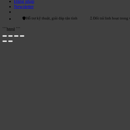
Đăng nhập
Newsletter
Hỗ trợ kỹ thuật, giải đáp tận tình
Đổi trả linh hoạt trong vòng 15 
```html
```