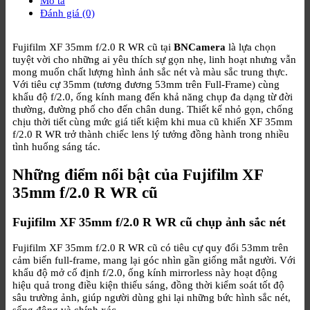
Mô tả
Đánh giá (0)
Fujifilm XF 35mm f/2.0 R WR cũ tại
BNCamera
là lựa chọn
tuyệt vời cho những ai yêu thích sự gọn nhẹ, linh hoạt nhưng vẫn
mong muốn chất lượng hình ảnh sắc nét và màu sắc trung thực.
Với tiêu cự 35mm (tương đương 53mm trên Full-Frame) cùng
khẩu độ f/2.0, ống kính mang đến khả năng chụp đa dạng từ đời
thường, đường phố cho đến chân dung. Thiết kế nhỏ gọn, chống
chịu thời tiết cùng mức giá tiết kiệm khi mua cũ khiến XF 35mm
f/2.0 R WR trở thành chiếc lens lý tưởng đồng hành trong nhiều
tình huống sáng tác.
Những điểm nổi bật của Fujifilm XF
35mm f/2.0 R WR cũ
Fujifilm XF 35mm f/2.0 R WR cũ chụp ảnh sắc nét
Fujifilm XF 35mm f/2.0 R WR cũ có tiêu cự quy đổi 53mm trên
cảm biến full-frame, mang lại góc nhìn gần giống mắt người. Với
khẩu độ mở cố định f/2.0, ống kính mirrorless này hoạt động
hiệu quả trong điều kiện thiếu sáng, đồng thời kiểm soát tốt độ
sâu trường ảnh, giúp người dùng ghi lại những bức hình sắc nét,
sống động và chính xác.