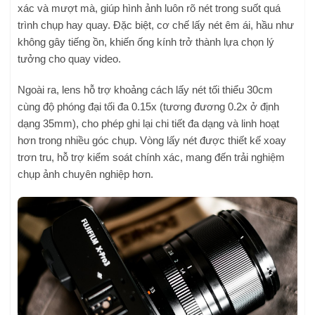
xác và mượt mà, giúp hình ảnh luôn rõ nét trong suốt quá
trình chụp hay quay. Đặc biệt, cơ chế lấy nét êm ái, hầu như
không gây tiếng ồn, khiến ống kính trở thành lựa chọn lý
tưởng cho quay video.
Ngoài ra, lens hỗ trợ khoảng cách lấy nét tối thiểu 30cm
cùng độ phóng đại tối đa 0.15x (tương đương 0.2x ở định
dạng 35mm), cho phép ghi lại chi tiết đa dạng và linh hoạt
hơn trong nhiều góc chụp. Vòng lấy nét được thiết kế xoay
trơn tru, hỗ trợ kiểm soát chính xác, mang đến trải nghiệm
chụp ảnh chuyên nghiệp hơn.