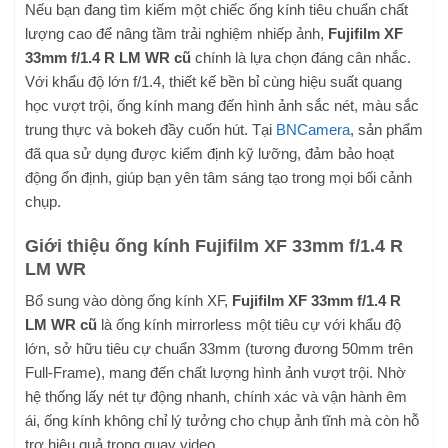
Nếu bạn đang tìm kiếm một chiếc ống kính tiêu chuẩn chất
lượng cao để nâng tầm trải nghiệm nhiếp ảnh,
Fujifilm XF
33mm f/1.4 R LM WR cũ
chính là lựa chọn đáng cân nhắc.
Với khẩu độ lớn f/1.4, thiết kế bền bỉ cùng hiệu suất quang
học vượt trội, ống kính mang đến hình ảnh sắc nét, màu sắc
trung thực và bokeh đầy cuốn hút. Tại
BNCamera
, sản phẩm
đã qua sử dụng được kiểm định kỹ lưỡng, đảm bảo hoạt
động ổn định, giúp bạn yên tâm sáng tạo trong mọi bối cảnh
chụp.
Giới thiệu ống kính Fujifilm XF 33mm f/1.4 R
LM WR
Bổ sung vào dòng ống kính XF,
Fujifilm XF 33mm f/1.4 R
LM WR cũ
là ống kính mirrorless một tiêu cự với khẩu độ
lớn, sở hữu tiêu cự chuẩn 33mm (tương đương 50mm trên
Full-Frame), mang đến chất lượng hình ảnh vượt trội. Nhờ
hệ thống lấy nét tự động nhanh, chính xác và vận hành êm
ái, ống kính không chỉ lý tưởng cho chụp ảnh tĩnh mà còn hỗ
trợ hiệu quả trong quay video.