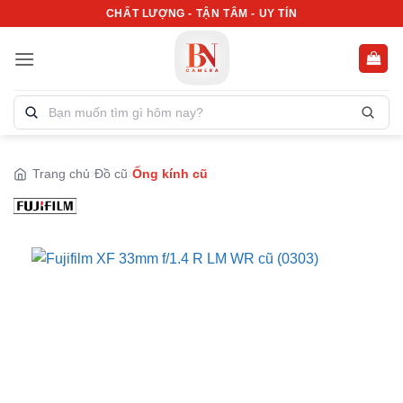
Bỏ
CHẤT LƯỢNG - TẬN TÂM - UY TÍN
qua
nội
dung
Tìm
kiếm
sản
phẩm:
Trang chủ
Đồ cũ
Ống kính cũ