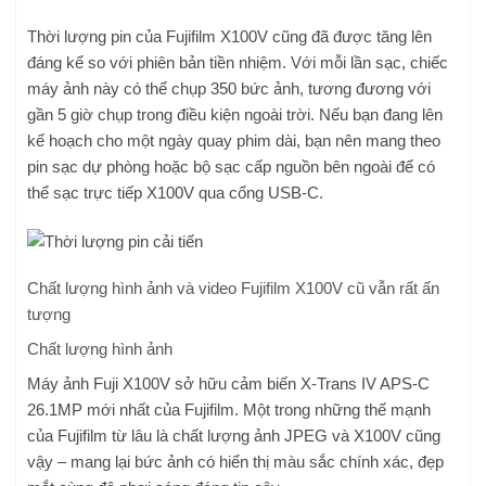
Thời lượng pin của Fujifilm X100V cũng đã được tăng lên
đáng kể so với phiên bản tiền nhiệm. Với mỗi lần sạc, chiếc
máy ảnh này có thể chụp 350 bức ảnh, tương đương với
gần 5 giờ chụp trong điều kiện ngoài trời. Nếu bạn đang lên
kế hoạch cho một ngày quay phim dài, bạn nên mang theo
pin sạc dự phòng hoặc bộ sạc cấp nguồn bên ngoài để có
thể sạc trực tiếp X100V qua cổng USB-C.
Chất lượng hình ảnh và video Fujifilm X100V cũ vẫn rất ấn
tượng
Chất lượng hình ảnh
Máy ảnh Fuji X100V sở hữu cảm biến X-Trans IV APS-C
26.1MP mới nhất của Fujifilm. Một trong những thế mạnh
của Fujifilm từ lâu là chất lượng ảnh JPEG và X100V cũng
vậy – mang lại bức ảnh có hiển thị màu sắc chính xác, đẹp