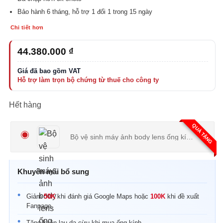
Bảo hành 6 tháng, hỗ trợ 1 đổi 1 trong 15 ngày
Chi tiết hơn
44.380.000
₫
Hết hàng
QUÀ TẶNG
Bộ vệ sinh máy ảnh body lens ống kính 3 món
(
Khuyến mãi bổ sung
Giảm
50K
khi đánh giá Google Maps hoặc
100K
khi đề xuất
Fanpage.
Tặng khăn lau da cừu khi mua ống kính.