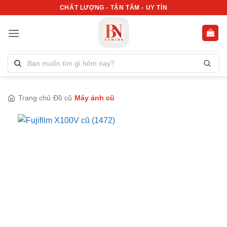
Bỏ
CHẤT LƯỢNG - TẬN TÂM - UY TÍN
qua
nội
dung
Tìm
kiếm
sản
phẩm:
Trang chủ
Đồ cũ
Máy ảnh cũ