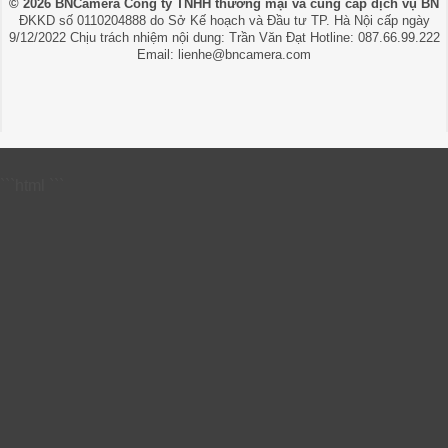
© 2026 BNCamera
Công ty TNHH thương mại và cung cấp dịch vụ BN
ĐKKD số 0110204888 do Sở Kế hoạch và Đầu tư TP. Hà Nội cấp ngày
9/12/2022 Chịu trách nhiệm nội dung: Trần Văn Đạt Hotline: 087.66.99.222
Email: lienhe@bncamera.com
```html
```