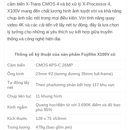
cảm biến X-Trans CMOS 4 và bộ xử lý X-Processor 4,
X100V mang đến chất lượng hình ảnh tuyệt vời và khả năng
chụp ảnh sắc nét trong mọi điều kiện. Với tính năng quay
video 4K và các cải tiến về lấy nét tự động, đây là lựa chọn
lý tưởng cho những ai yêu thích sự kết hợp giữa truyền
thống và công nghệ hiện đại.
Thông số kỹ thuật của sản phẩm
Fujifilm X100V cũ
Cảm biến
CMOS APS-C 26MP
Ống kính
23mm f/2 (tương đương 35mm full-frame)
Tự động lấy
Theo pha/tương phản kết hợp 117 khu vực
nét
Chụp liên tục
11 khung hình
Quang học/điện tử với 3.690K điểm và độ bao
Kính ngắm
phủ 95%
Kích thước
128 x 75 x53mm
Trọng lượng
478g (bao gồm pin)