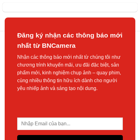
Đăng ký nhận các thông báo mới
nhất từ BNCamera
Nhận các thông báo mới nhất từ chúng tôi như
chương trình khuyến mãi, ưu đãi đặc biệt, sản
phẩm mới, kinh nghiệm chụp ảnh – quay phim,
cùng nhiều thông tin hữu ích dành cho người
yêu nhiếp ảnh và sáng tạo nội dung.