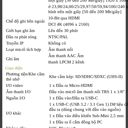
một giây [50 đến 200 Mb/giây] 1920 x 108
ở 23,98/24,00/25/29,97/50/59,94/100//240 
hình trên một giây [50 đến 200 Mb/giây]
10-Bit qua HDMI
Chế độ ghi bên ngoài
DCI 4K (4096 x 2160)
Giới hạn ghi âm
Lên đến 30 phút
Đầu ra phát sóng
NTSC/PAL
Truyền IP
Không có
Loại micrô tích hợp
Âm thanh nổi
Âm thanh AAC Âm
Ghi âm
thanh LPCM 2 kênh
Giao diện
Phương tiện/Khe cắm
Khe cắm kép: SD/SDHC/SDXC (UHS-II)
thẻ nhớ
I/O video
1 x Đầu ra Micro-HDMI
Âm thanh I/O
Đầu vào micrô âm thanh nổi TRS 1 x 1/8″ 
Nguồn I/O
1 x Đầu vào/Đầu ra USB-C
1 x USB-C (USB 3.2 / 3.1 Gen 1) Dữ liệu đ
đầu ra (dùng chung với đầu vào nguồn)
I/O khác
1 x Đầu vào điều khiển Sub-Mini 2,5 mm
1 x Đầu ra ổ cắm đồng bộ PC