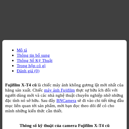
Mô tả
Thông tin bổ sung
Thông Số Kỹ Thuật
Trong hộp có gì
Đánh giá (0)
Fujifilm X-T4 cũ
là chiếc máy ảnh không gương lật mới nhất của
hãng sản xuất. Chiếc
máy ảnh Fujifilm
thực sự hữu ích đối với
người dùng mới và các nhà nghệ thuật chuyên nghiệp nhờ những
đặc tính nó sở hữu. Sau đây
BNCamera
sẽ đi vào chi tiết từng đầu
mục liên quan tới sản phẩm, mời bạn đọc theo dõi để có cho
mình những kiến thức cần thiết.
Thông số kỹ thuật của camera Fujifilm X-T4 cũ