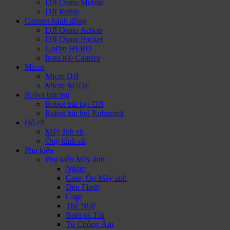
DJI Osmo Mobile
DJI Ronin
Camera hành động
DJI Osmo Action
DJI Osmo Pocket
GoPro HERO
Insta360 Camera
Micro
Micro DJI
Micro RODE
Robot hút bụi
Robot hút bụi DJI
Robot hút bụi Roborock
Đồ cũ
Máy ảnh cũ
Ống kính cũ
Phụ kiện
Phụ kiện Máy ảnh
Ngàm
Case, Ốp Máy ảnh
Đèn Flash
Cage
Thẻ Nhớ
Balo và Túi
Tủ Chống Ẩm