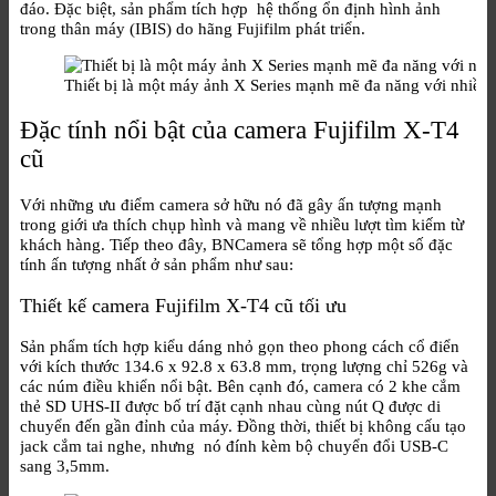
đáo. Đặc biệt, sản phẩm tích hợp hệ thống ổn định hình ảnh
trong thân máy (IBIS) do hãng Fujifilm phát triển.
Thiết bị là một máy ảnh X Series mạnh mẽ đa năng với nhiều
Đặc tính nổi bật của camera Fujifilm X-T4
cũ
Với những ưu điểm camera sở hữu nó đã gây ấn tượng mạnh
trong giới ưa thích chụp hình và mang về nhiều lượt tìm kiếm từ
khách hàng. Tiếp theo đây, BNCamera sẽ tổng hợp một số đặc
tính ấn tượng nhất ở sản phẩm như sau:
Thiết kế camera Fujifilm X-T4 cũ tối ưu
Sản phẩm tích hợp kiểu dáng nhỏ gọn theo phong cách cổ điển
với kích thước 134.6 x 92.8 x 63.8 mm, trọng lượng chỉ 526g và
các núm điều khiển nổi bật. Bên cạnh đó, camera có 2 khe cắm
thẻ SD UHS-II được bố trí đặt cạnh nhau cùng nút Q được di
chuyển đến gần đỉnh của máy. Đồng thời, thiết bị không cấu tạo
jack cắm tai nghe, nhưng nó đính kèm bộ chuyển đổi USB-C
sang 3,5mm.