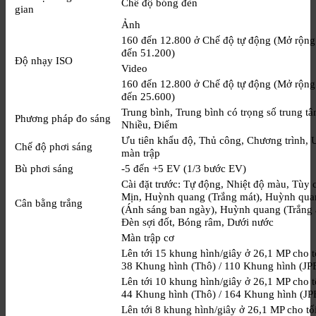
Chế độ bóng đèn
gian
Ảnh
160 đến 12.800 ở Chế độ tự động (Mở rộng
đến 51.200)
Độ nhạy ISO
Video
160 đến 12.800 ở Chế độ tự động (Mở rộng
đến 25.600)
Trung bình, Trung bình có trọng số trung tâ
Phương pháp đo sáng
Nhiều, Điểm
Ưu tiên khẩu độ, Thủ công, Chương trình, 
Chế độ phơi sáng
màn trập
Bù phơi sáng
-5 đến +5 EV (1/3 bước EV)
Cài đặt trước: Tự động, Nhiệt độ màu, Tùy 
Mịn, Huỳnh quang (Trắng mát), Huỳnh qua
Cân bằng trắng
(Ánh sáng ban ngày), Huỳnh quang (Trắng 
Đèn sợi đốt, Bóng râm, Dưới nước
Màn trập cơ
Lên tới 15 khung hình/giây ở 26,1 MP cho t
38 Khung hình (Thô) / 110 Khung hình (JP
Lên tới 10 khung hình/giây ở 26,1 MP cho t
44 Khung hình (Thô) / 164 Khung hình (J
Lên tới 8 khung hình/giây ở 26,1 MP cho tố