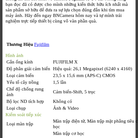
bạn đọc đã có được cho mình những kiến thức hữu ích nhất mà
sản phẩm sở hữu để đưa ra sự lựa chọn đúng đắn khi tìm mua
máy ảnh. Hãy đến ngay BNCamera hôm nay và tự mình trải
nghiệm trực tiếp thiết bị cùng vô vàn phần quà.
Thương Hiệu
Fujifilm
Hình ảnh
Gắn ống kính
FUJIFILM X
Độ phân giải cảm biến
Hiệu quả: 26,1 Megapixel (6240 x 4160)
Loại cảm biến
23,5 x 15,6 mm (APS-C) CMOS
Yếu tố cây trồng
1,5 lần
Chế độ chống rung
Cảm biến-Shift, 5 trục
ảnh
Bộ lọc ND tích hợp
Không có
Loại chụp
Ảnh & Video
Kiểm soát tiếp xúc
Màn trập điện tử, Màn trập mặt phẳng tiêu 
Loại màn trập
học
Màn trập cơ học