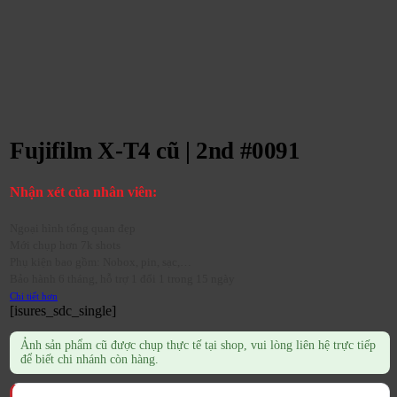
Fujifilm X-T4 cũ | 2nd #0091
Nhận xét của nhân viên:
Ngoại hình tổng quan đẹp
Mới chụp hơn 7k shots
Phụ kiện bao gồm: Nobox, pin, sạc,…
Bảo hành 6 tháng, hỗ trợ 1 đổi 1 trong 15 ngày
Chi tiết hơn
[isures_sdc_single]
Ảnh sản phẩm cũ được chụp thực tế tại shop, vui lòng liên hệ trực tiếp
để biết chi nhánh còn hàng.