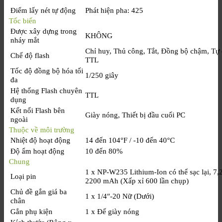
Điểm lấy nét tự động
Phát hiện pha: 425
Tốc biến
Được xây dựng trong
KHÔNG
nháy mắt
Chỉ huy, Thủ công, Tắt, Đồng bộ chậm, Tự
Chế độ flash
TTL
Tốc độ đồng bộ hóa tối
1/250 giây
đa
Hệ thống Flash chuyên
TTL
dụng
Kết nối Flash bên
Giày nóng, Thiết bị đầu cuối PC
ngoài
Thuộc về môi trường
Nhiệt độ hoạt động
14 đến 104°F / -10 đến 40°C
Độ ẩm hoạt động
10 đến 80%
Chung
1 x NP-W235 Lithium-Ion có thể sạc lại, 7
Loại pin
2200 mAh (Xấp xỉ 600 lần chụp)
Chủ đề gắn giá ba
1 x 1/4″-20 Nữ (Dưới)
chân
Gắn phụ kiện
1 x Đế giày nóng