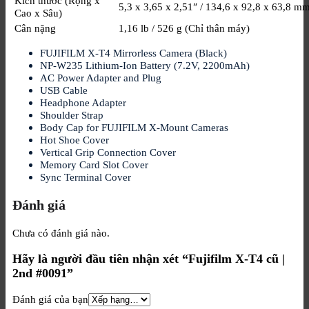
Kích thước (Rộng x
5,3 x 3,65 x 2,51″ / 134,6 x 92,8 x 63,8 m
Cao x Sâu)
Cân nặng
1,16 lb / 526 g (Chỉ thân máy)
FUJIFILM X-T4 Mirrorless Camera (Black)
NP-W235 Lithium-Ion Battery (7.2V, 2200mAh)
AC Power Adapter and Plug
USB Cable
Headphone Adapter
Shoulder Strap
Body Cap for FUJIFILM X-Mount Cameras
Hot Shoe Cover
Vertical Grip Connection Cover
Memory Card Slot Cover
Sync Terminal Cover
Đánh giá
Chưa có đánh giá nào.
Hãy là người đầu tiên nhận xét “Fujifilm X-T4 cũ |
2nd #0091”
Đánh giá của bạn