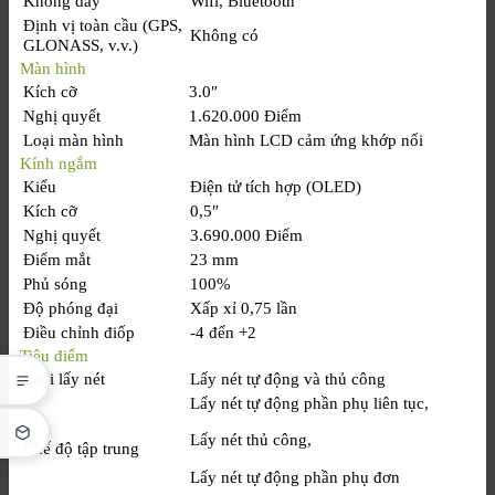
Không dây
Wifi, Bluetooth
Định vị toàn cầu (GPS,
Không có
GLONASS, v.v.)
Màn hình
Kích cỡ
3.0″
Nghị quyết
1.620.000 Điểm
Loại màn hình
Màn hình LCD cảm ứng khớp nối
Kính ngắm
Kiểu
Điện tử tích hợp (OLED)
Kích cỡ
0,5″
Nghị quyết
3.690.000 Điểm
Điểm mắt
23 mm
Phủ sóng
100%
Độ phóng đại
Xấp xỉ 0,75 lần
Điều chỉnh điốp
-4 đến +2
Tiêu điểm
Loại lấy nét
Lấy nét tự động và thủ công
Lấy nét tự động phần phụ liên tục,
Lấy nét thủ công,
Chế độ tập trung
Lấy nét tự động phần phụ đơn