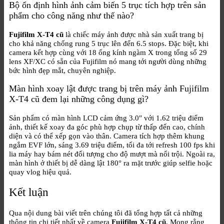
Bộ ổn định hình ảnh cảm biến 5 trục tích hợp trên sản
phẩm cho công năng như thế nào?
Fujifilm X-T4 cũ
là chiếc máy ảnh được nhà sản xuất trang bị
cho khả năng chống rung 5 trục lên đến 6.5 stops. Đặc biệt, khi
camera kết hợp cùng với 18 ống kính ngàm X trong tổng số 29
lens XF/XC có sẵn của Fujifilm nó mang tới người dùng những
bức hình đẹp mắt, chuyên nghiệp.
Màn hình xoay lật được trang bị trên máy ảnh Fujifilm
X-T4 cũ đem lại những công dụng gì?
Sản phẩm có màn hình LCD cảm ứng 3.0″ với 1.62 triệu điểm
ảnh, thiết kế xoay đa góc phù hợp chụp từ thấp đến cao, chính
diện và có thể xếp gọn vào thân. Camera tích hợp thêm khung
ngắm EVF lớn, sáng 3.69 triệu điểm, tối đa tới refresh 100 fps khi
lia máy hay bám nét đối tượng cho độ mượt mà nổi trội. Ngoài ra,
màn hình ở thiết bị dễ dàng lật 180° ra mặt trước giúp selfie hoặc
quay vlog hiệu quả.
Kết luận
Qua nội dung bài viết trên chúng tôi đã tổng hợp tất cả những
thông tin chi tiết nhất về camera
Fujifilm X-T4 cũ
. Mong rằng