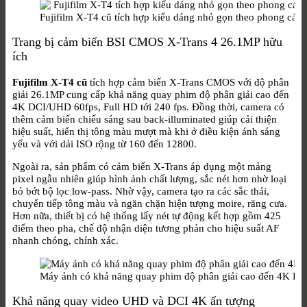
Fujifilm X-T4 cũ tích hợp kiểu dáng nhỏ gọn theo phong cách
Trang bị cảm biến BSI CMOS X-Trans 4 26.1MP hữu
ích
Fujifilm X-T4 cũ
tích hợp cảm biến X-Trans CMOS với độ phân
giải 26.1MP cung cấp khả năng quay phim độ phân giải cao đến
4K DCI/UHD 60fps, Full HD tới 240 fps. Đồng thời, camera có
thêm cảm biến chiếu sáng sau back-illuminated giúp cải thiện
hiệu suất, hiển thị tông màu mượt mà khi ở điều kiện ánh sáng
yếu và với dải ISO rộng từ 160 đến 12800.
Ngoài ra, sản phẩm có cảm biến X-Trans áp dụng một mảng
pixel ngẫu nhiên giúp hình ảnh chất lượng, sắc nét hơn nhờ loại
bỏ bớt bộ lọc low-pass. Nhờ vậy, camera tạo ra các sắc thái,
chuyển tiếp tông màu và ngăn chặn hiện tượng moire, răng cưa.
Hơn nữa, thiết bị có hệ thống lấy nét tự động kết hợp gồm 425
điểm theo pha, chế độ nhận diện tương phản cho hiệu suất AF
nhanh chóng, chính xác.
Máy ảnh có khả năng quay phim độ phân giải cao đến 4K D
Khả năng quay video UHD và DCI 4K ấn tượng