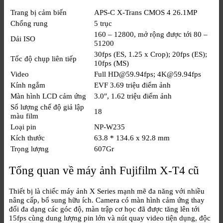
Trang bị cảm biến
APS-C X-Trans CMOS 4 26.1MP
Chống rung
5 trục
160 – 12800, mở rộng được tới 80 –
Dải ISO
51200
30fps (ES, 1.25 x Crop); 20fps (ES);
Tốc độ chụp liên tiếp
10fps (MS)
Video
Full HD@59.94fps; 4K@59.94fps
Kính ngắm
EVF 3.69 triệu điểm ảnh
Màn hình LCD cảm ứng
3.0″, 1.62 triệu điểm ảnh
Số lượng chế độ giả lập
18
màu film
Loại pin
NP-W235
Kích thước
63.8 * 134.6 x 92.8 mm
Trọng lượng
607Gr
Tổng quan về máy ảnh Fujifilm X-T4 cũ
Thiết bị
là chiếc máy ảnh X Series mạnh mẽ đa năng với nhiều
nâng cấp, bổ sung hữu ích. Camera có màn hình cảm ứng thay
đổi đa dạng các góc độ, màn trập cơ học đã được tăng lên tới
15fps cùng dung lượng pin lớn và nút quay video tiện dụng, độc