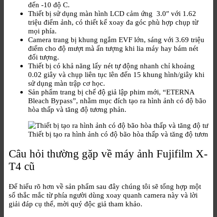
đến -10 độ C.
Thiết bị sử dụng màn hình LCD cảm ứng 3.0″ với 1.62
triệu điểm ảnh, có thiết kế xoay đa góc phù hợp chụp từ
mọi phía.
Camera trang bị khung ngắm EVF lớn, sáng với 3.69 triệu
điểm cho độ mượt mà ấn tượng khi lia máy hay bám nét
đối tượng.
Thiết bị có khả năng lấy nét tự động nhanh chỉ khoảng
0.02 giây và chụp liên tục lên đến 15 khung hình/giây khi
sử dụng màn trập cơ học.
Sản phẩm trang bị chế độ giả lập phim mới, “ETERNA
Bleach Bypass”, nhằm mục đích tạo ra hình ảnh có độ bão
hòa thấp và tăng độ tương phản.
Thiết bị tạo ra hình ảnh có độ bão hòa thấp và tăng độ tương 
Câu hỏi thường gặp về máy ảnh Fujifilm X-
T4 cũ
Để hiểu rõ hơn về sản phẩm sau đây chúng tôi sẽ tổng hợp một
số thắc mắc từ phía người dùng xoay quanh camera này và lời
giải đáp cụ thể, mời quý độc giả tham khảo.