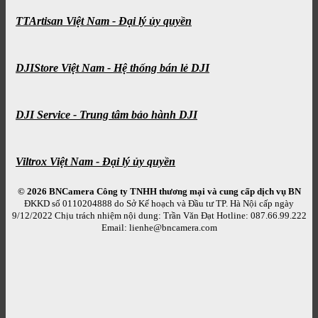
TTArtisan Việt Nam - Đại lý ủy quyền
DJIStore Việt Nam - Hệ thống bán lẻ DJI
DJI Service - Trung tâm bảo hành DJI
Viltrox Việt Nam - Đại lý ủy quyền
© 2026 BNCamera
Công ty TNHH thương mại và cung cấp dịch vụ BN
ĐKKD số 0110204888 do Sở Kế hoạch và Đầu tư TP. Hà Nội cấp ngày
9/12/2022 Chịu trách nhiệm nội dung: Trần Văn Đạt Hotline: 087.66.99.222
Email: lienhe@bncamera.com