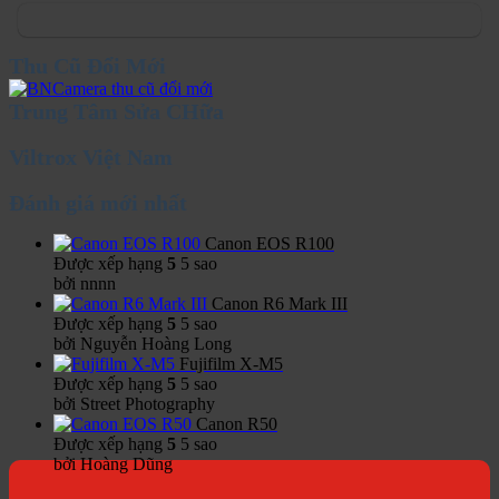
Thu Cũ Đổi Mới
Trung Tâm Sửa CHữa
Viltrox Việt Nam
Đánh giá mới nhất
Canon EOS R100
Được xếp hạng
5
5 sao
bởi nnnn
Canon R6 Mark III
Được xếp hạng
5
5 sao
bởi Nguyễn Hoàng Long
Fujifilm X-M5
Được xếp hạng
5
5 sao
bởi Street Photography
Canon R50
Được xếp hạng
5
5 sao
bởi Hoàng Dũng