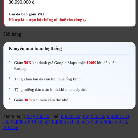
30.990.000
₫
Hết hàng
Khuyến mãi toàn hệ thống
Giảm
50K
khi đánh giá Google Maps hoặc
100K
khi đề xuất
Fanpage.
Tặng khăn lau da cừu khi mua ống kính.
Tặng miếng dán màn hình khi mua máy ảnh.
Giảm
30%
khi mua kèm thẻ nhớ.
Danh mục:
Máy ảnh cũ
Thẻ:
fuji xt4 cũ
,
Fujifilm cũ
,
fujifilm x t4
cũ
,
Fujifilm XT4 cũ
,
giá fujifilm xt4 cũ
,
máy ảnh fujifilm xt4 cũ
,
XT4 cũ