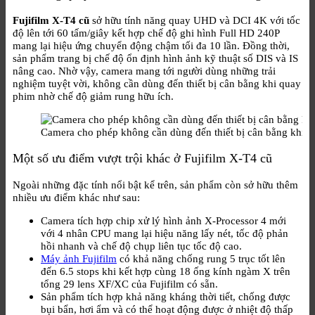
Fujifilm X-T4 cũ
sở hữu tính năng quay UHD và DCI 4K với tốc
độ lên tới 60 tấm/giây kết hợp chế độ ghi hình Full HD 240P
mang lại hiệu ứng chuyển động chậm tối đa 10 lần. Đồng thời,
sản phẩm trang bị chế độ ổn định hình ảnh kỹ thuật số DIS và IS
nâng cao. Nhờ vậy, camera mang tới người dùng những trải
nghiệm tuyệt vời, không cần dùng đến thiết bị cân bằng khi quay
phim nhờ chế độ giảm rung hữu ích.
Camera cho phép không cần dùng đến thiết bị cân bằng khi 
Một số ưu điểm vượt trội khác ở Fujifilm X-T4 cũ
Ngoài những đặc tính nổi bật kể trên, sản phẩm còn sở hữu thêm
nhiều ưu điểm khác như sau:
Camera tích hợp chip xử lý hình ảnh X-Processor 4 mới
với 4 nhân CPU mang lại hiệu năng lấy nét, tốc độ phản
hồi nhanh và chế độ chụp liên tục tốc độ cao.
Máy ảnh Fujifilm
có khả năng chống rung 5 trục tốt lên
đến 6.5 stops khi kết hợp cùng 18 ống kính ngàm X trên
tổng 29 lens XF/XC của Fujifilm có sẵn.
Sản phẩm tích hợp khả năng kháng thời tiết, chống được
bụi bẩn, hơi ẩm và có thể hoạt động được ở nhiệt độ thấp