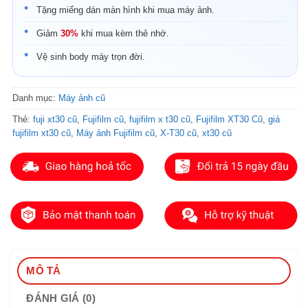
Tặng miếng dán màn hình khi mua máy ảnh.
Giảm
30%
khi mua kèm thẻ nhớ.
Vệ sinh body máy trọn đời.
Danh mục:
Máy ảnh cũ
Thẻ:
fuji xt30 cũ
,
Fujifilm cũ
,
fujifilm x t30 cũ
,
Fujifilm XT30 Cũ
,
giá
fujifilm xt30 cũ
,
Máy ảnh Fujifilm cũ
,
X-T30 cũ
,
xt30 cũ
MÔ TẢ
ĐÁNH GIÁ (0)