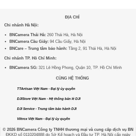
ĐỊA CHỈ
Chi nhánh Hà Nội:
BNCamera Thái Hà:
260 Thái Hà, Hà Nội
BNCamera Cầu Giấy:
94 Cầu Giấy, Hà Nội
BNCare – Trung tâm bảo hành:
Tầng 2, 91 Thái Hà, Hà Nội
Chi nhánh TP. Hồ Chí Minh:
BNCamera SG:
321 Lê Hồng Phong, Quận 10, TP. Hồ Chí Minh
CÙNG HỆ THỐNG
TTArtisan Việt Nam - Đại lý ủy quyền
DJIStore Việt Nam - Hệ thống bán lẻ DJI
DJI Service - Trung tâm bảo hành DJI
Viltrox Việt Nam - Đại lý ủy quyền
© 2026 BNCamera
Công ty TNHH thương mại và cung cấp dịch vụ BN
ĐKKD số 0110204888 do Sở Kế hoạch và Đầu tư TP. Hà Nội cấp ngày