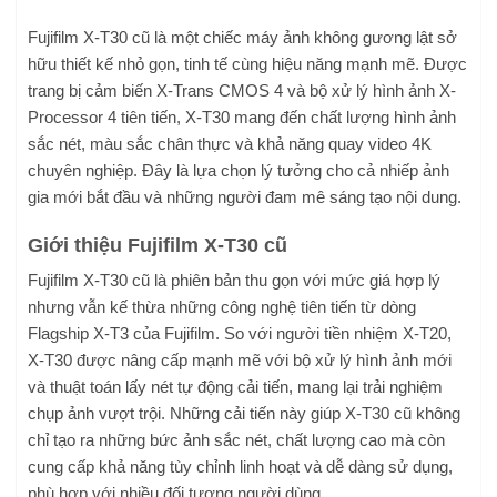
Fujifilm X-T30 cũ là một chiếc máy ảnh không gương lật sở
hữu thiết kế nhỏ gọn, tinh tế cùng hiệu năng mạnh mẽ. Được
trang bị cảm biến X-Trans CMOS 4 và bộ xử lý hình ảnh X-
Processor 4 tiên tiến, X-T30 mang đến chất lượng hình ảnh
sắc nét, màu sắc chân thực và khả năng quay video 4K
chuyên nghiệp. Đây là lựa chọn lý tưởng cho cả nhiếp ảnh
gia mới bắt đầu và những người đam mê sáng tạo nội dung.
Giới thiệu Fujifilm X-T30 cũ
Fujifilm X-T30 cũ là phiên bản thu gọn với mức giá hợp lý
nhưng vẫn kế thừa những công nghệ tiên tiến từ dòng
Flagship X-T3 của Fujifilm. So với người tiền nhiệm X-T20,
X-T30 được nâng cấp mạnh mẽ với bộ xử lý hình ảnh mới
và thuật toán lấy nét tự động cải tiến, mang lại trải nghiệm
chụp ảnh vượt trội. Những cải tiến này giúp X-T30 cũ không
chỉ tạo ra những bức ảnh sắc nét, chất lượng cao mà còn
cung cấp khả năng tùy chỉnh linh hoạt và dễ dàng sử dụng,
phù hợp với nhiều đối tượng người dùng.