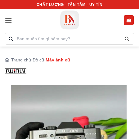
Bỏ
CHẤT LƯỢNG - TẬN TÂM - UY TÍN
qua
nội
dung
Tìm
kiếm
sản
phẩm:
Trang chủ
Đồ cũ
Máy ảnh cũ