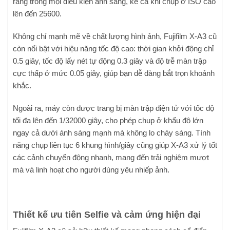
ràng trong mọi điều kiện ánh sáng, kể cả khi chụp ở ISO cao
lên đến 25600.
Không chỉ mạnh mẽ về chất lượng hình ảnh, Fujifilm X-A3 cũ
còn nổi bật với hiệu năng tốc độ cao: thời gian khởi động chỉ
0.5 giây, tốc độ lấy nét tự động 0.3 giây và độ trễ màn trập
cực thấp ở mức 0.05 giây, giúp bạn dễ dàng bắt trọn khoảnh
khắc.
Ngoài ra, máy còn được trang bị màn trập điện tử với tốc độ
tối đa lên đến 1/32000 giây, cho phép chụp ở khẩu độ lớn
ngay cả dưới ánh sáng mạnh mà không lo cháy sáng. Tính
năng chụp liên tục 6 khung hình/giây cũng giúp X-A3 xử lý tốt
các cảnh chuyển động nhanh, mang đến trải nghiệm mượt
mà và linh hoạt cho người dùng yêu nhiếp ảnh.
Thiết kế ưu tiên Selfie và cảm ứng hiện đại