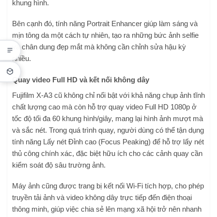
khung hình.
Bên cạnh đó, tính năng Portrait Enhancer giúp làm sáng và
mịn tông da một cách tự nhiên, tạo ra những bức ảnh selfie
và chân dung đẹp mắt mà không cần chỉnh sửa hậu kỳ
nhiều.
Quay video Full HD và kết nối không dây
Fujifilm X-A3 cũ không chỉ nổi bật với khả năng chụp ảnh tĩnh
chất lượng cao mà còn hỗ trợ quay video Full HD 1080p ở
tốc độ tối đa 60 khung hình/giây, mang lại hình ảnh mượt mà
và sắc nét. Trong quá trình quay, người dùng có thể tận dụng
tính năng Lấy nét Đỉnh cao (Focus Peaking) để hỗ trợ lấy nét
thủ công chính xác, đặc biệt hữu ích cho các cảnh quay cần
kiểm soát độ sâu trường ảnh.
Máy ảnh cũng được trang bị kết nối Wi-Fi tích hợp, cho phép
truyền tải ảnh và video không dây trực tiếp đến điện thoại
thông minh, giúp việc chia sẻ lên mạng xã hội trở nên nhanh