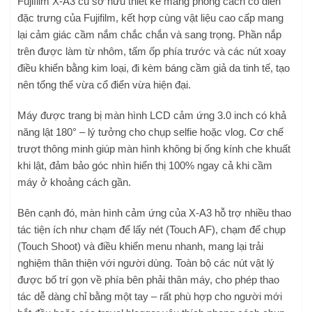
Fujifilm X-A3 cũ sở hữu thiết kế mang phong cách cổ điển
đặc trưng của Fujifilm, kết hợp cùng vật liệu cao cấp mang
lại cảm giác cầm nắm chắc chắn và sang trọng. Phần nắp
trên được làm từ nhôm, tấm ốp phía trước và các nút xoay
điều khiển bằng kim loại, đi kèm báng cầm giả da tinh tế, tạo
nên tổng thể vừa cổ điển vừa hiện đại.
Máy được trang bị màn hình LCD cảm ứng 3.0 inch có khả
năng lật 180° – lý tưởng cho chụp selfie hoặc vlog. Cơ chế
trượt thông minh giúp màn hình không bị ống kính che khuất
khi lật, đảm bảo góc nhìn hiển thị 100% ngay cả khi cầm
máy ở khoảng cách gần.
Bên cạnh đó, màn hình cảm ứng của X-A3 hỗ trợ nhiều thao
tác tiện ích như chạm để lấy nét (Touch AF), chạm để chụp
(Touch Shoot) và điều khiển menu nhanh, mang lại trải
nghiệm thân thiện với người dùng. Toàn bộ các nút vật lý
được bố trí gọn về phía bên phải thân máy, cho phép thao
tác dễ dàng chỉ bằng một tay – rất phù hợp cho người mới