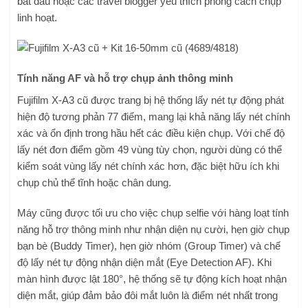
bắt đầu hoặc các travel blogger yêu thích phong cách chụp
linh hoạt.
Tính năng AF và hỗ trợ chụp ảnh thông minh
Fujifilm X-A3 cũ được trang bị hệ thống lấy nét tự động phát
hiện độ tương phản 77 điểm, mang lại khả năng lấy nét chính
xác và ổn định trong hầu hết các điều kiện chụp. Với chế độ
lấy nét đơn điểm gồm 49 vùng tùy chọn, người dùng có thể
kiểm soát vùng lấy nét chính xác hơn, đặc biệt hữu ích khi
chụp chủ thể tĩnh hoặc chân dung.
Máy cũng được tối ưu cho việc chụp selfie với hàng loạt tính
năng hỗ trợ thông minh như nhận diện nụ cười, hẹn giờ chụp
bạn bè (Buddy Timer), hẹn giờ nhóm (Group Timer) và chế
độ lấy nét tự động nhận diện mắt (Eye Detection AF). Khi
màn hình được lật 180°, hệ thống sẽ tự động kích hoạt nhận
diện mắt, giúp đảm bảo đôi mắt luôn là điểm nét nhất trong