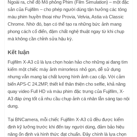
Ngoài ra, chế độ Mô phỏng Phim (Film Simulation) – một đặc
sản của Fujifilm – cho phép người dùng tận hưởng các tông
màu phim huyền thoại như Provia, Velvia, Astia và Classic
Chrome. Nhờ đó, bạn có thể tạo ra những bức ảnh mang
phong cách cổ điển, đậm chất nghệ thuật ngay từ khi chụp
mà không cần chỉnh sửa hậu kỳ.
Kết luận
Fujifilm X-A3 cũ là lựa chọn hoàn hảo cho những ai đang tìm
kiếm một chiếc máy ảnh mirrorless nhỏ gọn, dễ sử dụng
nhưng vẫn mang lại chất lượng hình ảnh cao cấp. Với cảm
biến APS-C 24.2MP, thiết kế thân thiện cho selfie, khả năng
quay video Full HD và màu phim đặc trưng của Fujifilm, X-
A3 đáp ứng tốt cả nhu cầu chụp ảnh cá nhân lẫn sáng tạo nội
dung.
Tại BNCamera, mỗi chiếc Fujifilm X-A3 cũ đều được kiểm
định kỹ lưỡng trước khi đến tay người dùng, đảm bảo hiệu
năng ổn định và hình thức đạt chuẩn. Đây chính là lựa chọn