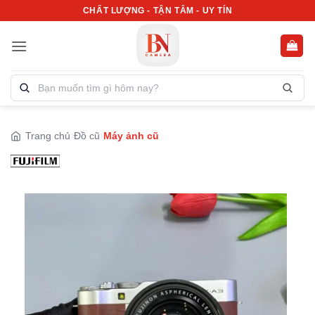
Bỏ
CHẤT LƯỢNG - TẬN TÂM - UY TÍN
qua
nội
dung
Tìm
kiếm
sản
phẩm:
Trang chủ
Đồ cũ
Máy ảnh cũ