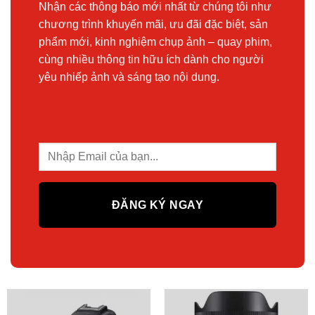
Nhận các thông báo mới nhất từ chúng tôi như
chương trình khuyến mãi, ưu đãi đặc biệt, sản
phẩm mới, kinh nghiệm chụp ảnh – quay phim,
cùng nhiều thông tin hữu ích dành cho người
yêu nhiếp ảnh và sáng tạo nội dung.