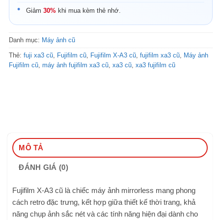
Giảm
30%
khi mua kèm thẻ nhớ.
Danh mục:
Máy ảnh cũ
Thẻ:
fuji xa3 cũ
,
Fujifilm cũ
,
Fujifilm X-A3 cũ
,
fujifilm xa3 cũ
,
Máy ảnh
Fujifilm cũ
,
máy ảnh fujifilm xa3 cũ
,
xa3 cũ
,
xa3 fujifilm cũ
MÔ TẢ
ĐÁNH GIÁ (0)
Fujifilm X-A3 cũ là chiếc máy ảnh mirrorless mang phong
cách retro đặc trưng, kết hợp giữa thiết kế thời trang, khả
năng chụp ảnh sắc nét và các tính năng hiện đại dành cho