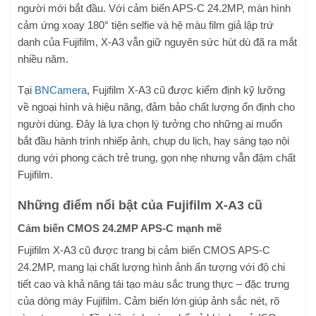
người mới bắt đầu. Với cảm biến APS-C 24.2MP, màn hình
cảm ứng xoay 180° tiện selfie và hệ màu film giả lập trứ
danh của Fujifilm, X-A3 vẫn giữ nguyên sức hút dù đã ra mắt
nhiều năm.
Tại
BNCamera
, Fujifilm X-A3 cũ được kiểm định kỹ lưỡng
về ngoại hình và hiệu năng, đảm bảo chất lượng ổn định cho
người dùng. Đây là lựa chọn lý tưởng cho những ai muốn
bắt đầu hành trình nhiếp ảnh, chụp du lịch, hay sáng tạo nội
dung với phong cách trẻ trung, gọn nhẹ nhưng vẫn đậm chất
Fujifilm.
Những điểm nổi bật của Fujifilm X-A3 cũ
Cảm biến CMOS 24.2MP APS-C mạnh mẽ
Fujifilm X-A3 cũ được trang bị cảm biến CMOS APS-C
24.2MP, mang lại chất lượng hình ảnh ấn tượng với độ chi
tiết cao và khả năng tái tạo màu sắc trung thực – đặc trưng
của dòng máy Fujifilm. Cảm biến lớn giúp ảnh sắc nét, rõ