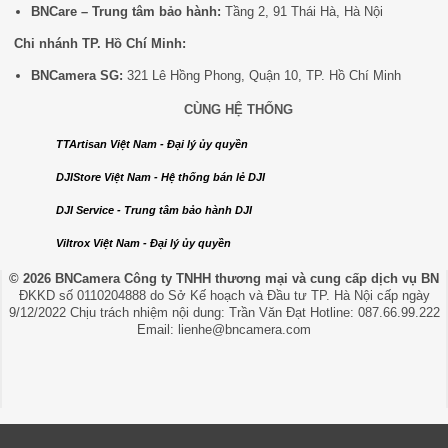
BNCare – Trung tâm bảo hành:
Tầng 2, 91 Thái Hà, Hà Nội
Chi nhánh TP. Hồ Chí Minh:
BNCamera SG:
321 Lê Hồng Phong, Quận 10, TP. Hồ Chí Minh
CÙNG HỆ THỐNG
TTArtisan Việt Nam - Đại lý ủy quyền
DJIStore Việt Nam - Hệ thống bán lẻ DJI
DJI Service - Trung tâm bảo hành DJI
Viltrox Việt Nam - Đại lý ủy quyền
© 2026 BNCamera
Công ty TNHH thương mại và cung cấp dịch vụ BN
ĐKKD số 0110204888 do Sở Kế hoạch và Đầu tư TP. Hà Nội cấp ngày
9/12/2022 Chịu trách nhiệm nội dung: Trần Văn Đạt Hotline: 087.66.99.222
Email: lienhe@bncamera.com