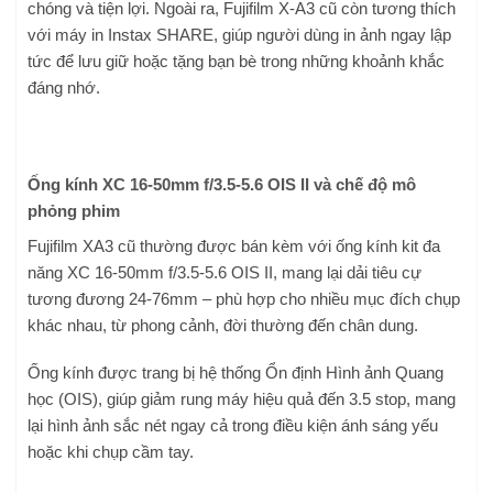
chóng và tiện lợi. Ngoài ra, Fujifilm X-A3 cũ còn tương thích
với máy in Instax SHARE, giúp người dùng in ảnh ngay lập
tức để lưu giữ hoặc tặng bạn bè trong những khoảnh khắc
đáng nhớ.
Ống kính XC 16-50mm f/3.5-5.6 OIS II và chế độ mô
phỏng phim
Fujifilm XA3 cũ thường được bán kèm với ống kính kit đa
năng XC 16-50mm f/3.5-5.6 OIS II, mang lại dải tiêu cự
tương đương 24-76mm – phù hợp cho nhiều mục đích chụp
khác nhau, từ phong cảnh, đời thường đến chân dung.
Ống kính được trang bị hệ thống Ổn định Hình ảnh Quang
học (OIS), giúp giảm rung máy hiệu quả đến 3.5 stop, mang
lại hình ảnh sắc nét ngay cả trong điều kiện ánh sáng yếu
hoặc khi chụp cầm tay.