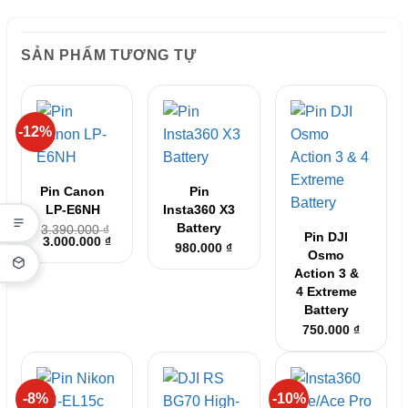
SẢN PHẨM TƯƠNG TỰ
-12%
Pin Canon
Pin
LP-E6NH
Insta360 X3
Battery
3.390.000
₫
Pin DJI
Giá
Giá
3.000.000
₫
980.000
₫
gốc
hiện
Osmo
là:
tại
Action 3 &
3.390.000 ₫.
là:
3.000.000 ₫.
4 Extreme
Battery
750.000
₫
-8%
-10%