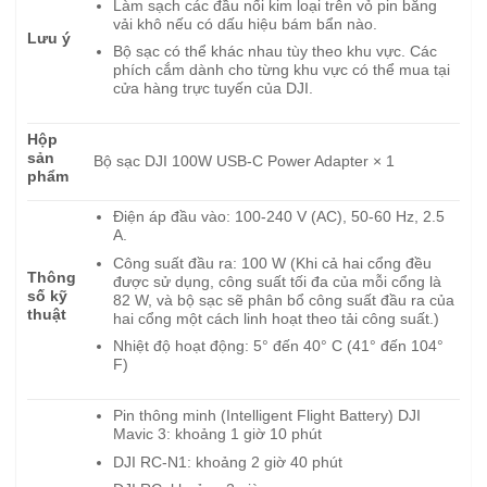
Làm sạch các đầu nối kim loại trên vỏ pin bằng
vải khô nếu có dấu hiệu bám bẩn nào.
Lưu ý
Bộ sạc có thể khác nhau tùy theo khu vực. Các
phích cắm dành cho từng khu vực có thể mua tại
cửa hàng trực tuyến của DJI.
Hộp
sản
Bộ sạc DJI 100W USB-C Power Adapter × 1
phẩm
Điện áp đầu vào: 100-240 V (AC), 50-60 Hz, 2.5
A.
Công suất đầu ra: 100 W (Khi cả hai cổng đều
Thông
được sử dụng, công suất tối đa của mỗi cổng là
số kỹ
82 W, và bộ sạc sẽ phân bổ công suất đầu ra của
thuật
hai cổng một cách linh hoạt theo tải công suất.)
Nhiệt độ hoạt động: 5° đến 40° C (41° đến 104°
F)
Pin thông minh (Intelligent Flight Battery) DJI
Mavic 3: khoảng 1 giờ 10 phút
DJI RC-N1: khoảng 2 giờ 40 phút