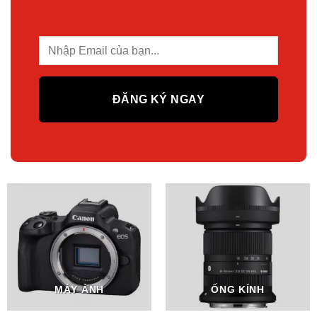
MÁY ẢNH
ỐNG KÍNH