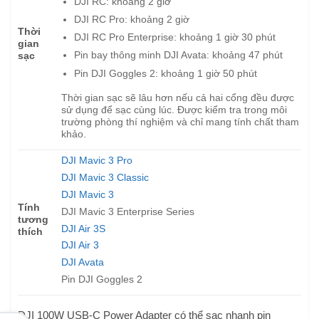
DJI RC: khoảng 2 giờ
DJI RC Pro: khoảng 2 giờ
Thời
DJI RC Pro Enterprise: khoảng 1 giờ 30 phút
gian
Pin bay thông minh DJI Avata: khoảng 47 phút
sạc
Pin DJI Goggles 2: khoảng 1 giờ 50 phút
Thời gian sạc sẽ lâu hơn nếu cả hai cổng đều được
sử dụng để sạc cùng lúc. Được kiểm tra trong môi
trường phòng thí nghiệm và chỉ mang tính chất tham
khảo.
DJI Mavic 3 Pro
DJI Mavic 3 Classic
DJI Mavic 3
Tính
DJI Mavic 3 Enterprise Series
tương
DJI Air 3S
thích
DJI Air 3
DJI Avata
Pin DJI Goggles 2
DJI 100W USB-C Power Adapter có thể sạc nhanh pin