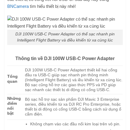
BNCamera
tìm hiểu thiết bị này nhé!
DJI 100W USB-C Power Adapter có thể sạc nhanh pin
Intelligent Flight Battery và điều khiển từ xa cùng lúc
Thông tin về DJI 100W USB-C Power Adapter
DJI 100W USB-C Power Adaptert thiết kế hai cổng
đầu ra USB-C giúp sạc nhanh pin thông minh
Tổng
(Intelligent Flight Battery) và iều khiển từ xa cùng lúc.
quan
Bộ sạc cũng hỗ trợ các giao thức PPS và PD giúp
sạc nhanh các thiết bị di động có cổng USB-C.
Những
Bộ sạc hỗ trợ sạc sản phẩm DJI Mavic 3 Enterprise
điểm
series, điều khiển từ xa DJI RC Pro Enterprise, hoặc
nổi
thiết bị di động có cổng USB-C bằng cách sử dụng ổ
bật
cắm điện.
Không chạm vào các đầu nối kim loại trên vỏ pin.