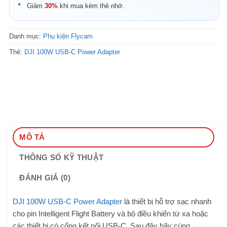
Giảm
30%
khi mua kèm thẻ nhớ.
Danh mục:
Phụ kiện Flycam
Thẻ:
DJI 100W USB-C Power Adapter
MÔ TẢ
THÔNG SỐ KỸ THUẬT
ĐÁNH GIÁ (0)
DJI 100W USB-C Power Adapter
là thiết bị hỗ trợ sạc nhanh
cho pin Intelligent Flight Battery và bộ điều khiển từ xa hoặc
các thiết bị có cổng kết nối USB-C. Sau đây hãy cùng