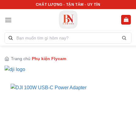
Bỏ
CHẤT LƯỢNG - TẬN TÂM - UY TÍN
qua
nội
dung
Tìm
kiếm
sản
phẩm:
Trang chủ
Phụ kiện Flycam