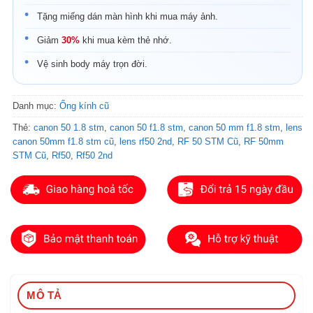
Tặng miếng dán màn hình khi mua máy ảnh.
Giảm
30%
khi mua kèm thẻ nhớ.
Vệ sinh body máy trọn đời.
Danh mục:
Ống kính cũ
Thẻ:
canon 50 1.8 stm
,
canon 50 f1.8 stm
,
canon 50 mm f1.8 stm
,
lens
canon 50mm f1.8 stm cũ
,
lens rf50 2nd
,
RF 50 STM Cũ
,
RF 50mm
STM Cũ
,
Rf50
,
Rf50 2nd
MÔ TẢ