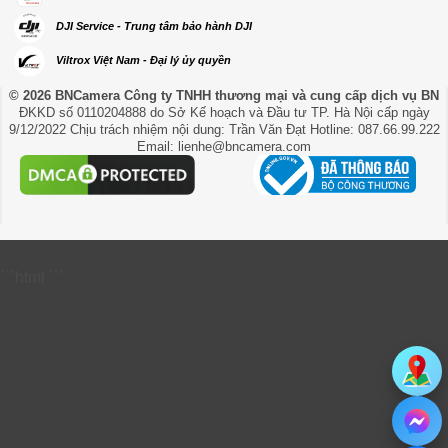
DJI Service - Trung tâm bảo hành DJI
Viltrox Việt Nam - Đại lý ủy quyền
© 2026 BNCamera
Công ty TNHH thương mại và cung cấp dịch vụ BN
ĐKKD số 0110204888 do Sở Kế hoạch và Đầu tư TP. Hà Nội cấp ngày
9/12/2022 Chịu trách nhiệm nội dung: Trần Văn Đạt Hotline: 087.66.99.222
Email: lienhe@bncamera.com
```html
```