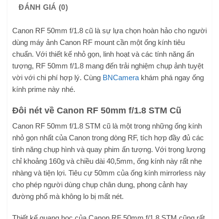
ĐÁNH GIÁ (0)
Canon RF 50mm f/1.8 cũ là sự lựa chọn hoàn hảo cho người
dùng máy ảnh Canon RF mount cần một ống kính tiêu
chuẩn. Với thiết kế nhỏ gọn, linh hoạt và các tính năng ấn
tượng, RF 50mm f/1.8 mang đến trải nghiệm chụp ảnh tuyệt
vời với chi phí hợp lý. Cùng
BNCamera
khám phá ngay ống
kính prime này nhé.
Đôi nét về Canon RF 50mm f/1.8 STM Cũ
Canon RF 50mm f/1.8 STM cũ là một trong những ống kính
nhỏ gọn nhất của Canon trong dòng RF, tích hợp đầy đủ các
tính năng chụp hình và quay phim ấn tượng. Với trọng lượng
chỉ khoảng 160g và chiều dài 40,5mm, ống kính này rất nhẹ
nhàng và tiện lợi. Tiêu cự 50mm của ống kính mirrorless này
cho phép người dùng chụp chân dung, phong cảnh hay
đường phố mà không lo bị mất nét.
Thiết kế quang học của Canon RF 50mm f/1.8 STM cũng rất