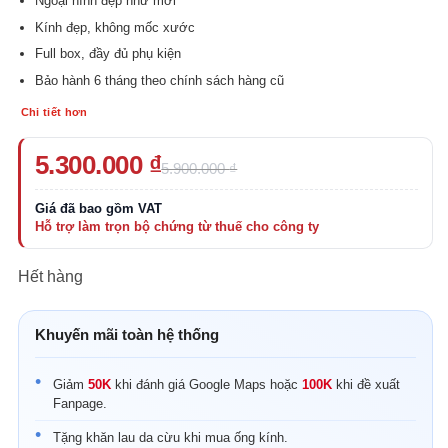
Ngoại hình đẹp như mới
Kính đẹp, không mốc xước
Full box, đầy đủ phụ kiện
Bảo hành 6 tháng theo chính sách hàng cũ
Chi tiết hơn
Giá
Giá
5.300.000
₫
5.900.000
₫
gốc
hiện
là:
tại
5.900.000 ₫.
là:
5.300.000 ₫.
Hết hàng
Khuyến mãi toàn hệ thống
Giảm
50K
khi đánh giá Google Maps hoặc
100K
khi đề xuất
Fanpage.
Tặng khăn lau da cừu khi mua ống kính.