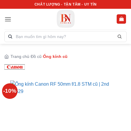
Bỏ
CHẤT LƯỢNG - TẬN TÂM - UY TÍN
qua
nội
dung
Tìm
kiếm
sản
phẩm:
Trang chủ
Đồ cũ
Ống kính cũ
-10%