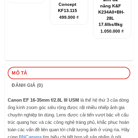
Concept
năng K&F
KF13.115
K234A0+BH-
499.000
₫
28L
17.6lbs/8kg
1.050.000
₫
MÔ TẢ
ĐÁNH GIÁ (0)
Canon EF 16-35mm f/2.8L III USM
là thế hệ thứ 3 của dòng
ống kính zoom góc siêu rộng được rất nhiều nhiếp ảnh gia
chuyên nghiệp tin dùng. Lens được cải tiến vượt bậc về cấu
trúc quang học và các công nghệ tráng phủ, khắc phục hoàn
toàn các vấn đề liên quan tới chất lượng ảnh ở vùng rìa. Hãy
cùng
BNCamera
tìm hiểu chi tiết hơn về sản phẩm ở nội