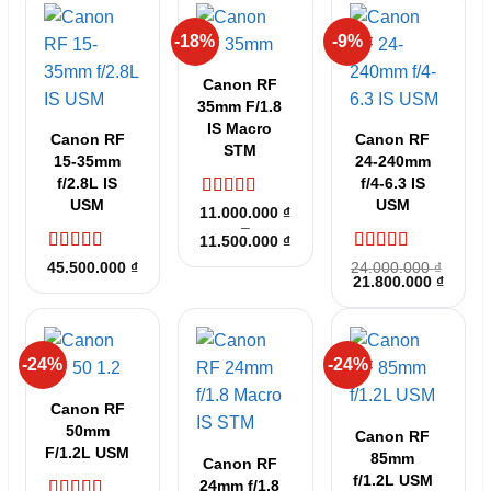
-18%
-9%
Canon RF
35mm F/1.8
IS Macro
Canon RF
Canon RF
STM
15-35mm
24-240mm
f/2.8L IS
f/4-6.3 IS
USM
USM
Được xếp
11.000.000
₫
hạng
5
–
5 sao
Khoảng
11.500.000
₫
giá:
Được xếp
Được xếp
45.500.000
₫
24.000.000
₫
từ
Giá
Giá
hạng
5
5 sao
21.800.000
hạng
5
5 sao
₫
11.000.000 ₫
gốc
hiện
đến
là:
tại
11.500.000 ₫
24.000.000 ₫.
là:
21.800
-24%
-24%
Canon RF
50mm
Canon RF
F/1.2L USM
85mm
Canon RF
f/1.2L USM
24mm f/1.8