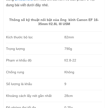
dung bài viết dưới đây nhé.
Thông số kỹ thuật nổi bật của ống kính Canon EF 16-
35mm f/2.8L III USM
Kích thước bộ lọc
82mm
Trọng lượng
790g
Phạm vi khẩu độ
f/2.8-22
Chống rung
Không
Số lượng lá khẩu
9
Khoảng cách lấy nét gần nhất
28cm
Độ phóng đại tối đa
0.25x