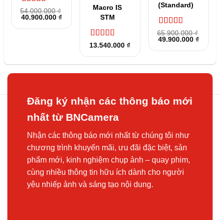
(Standard)
Macro IS
Được xếp
54.000.000
₫
Giá
Giá
40.900.000
hạng
5
5 sao
₫
STM
gốc
hiện
là:
tại
Được xếp
65.900.000
₫
54.000.000 ₫.
là:
Giá
Giá
49.900.000
hạng
5
5 sao
₫
40.900.000 ₫.
Được xếp
13.540.000
₫
gốc
hiện
hạng
5
5 sao
là:
tại
65.900.000 ₫.
là:
49.900
Đăng ký nhận các thông báo mới
nhất từ BNCamera
Nhận các thông báo mới nhất từ chúng tôi như
chương trình khuyến mãi, ưu đãi đặc biệt, sản
phẩm mới, kinh nghiệm chụp ảnh – quay phim,
cùng nhiều thông tin hữu ích dành cho người
yêu nhiếp ảnh và sáng tạo nội dung.