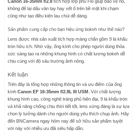
Canon 16-35mm f/2.8
tích hợp lớp phủ Flo giúp bảo vệ nó,
không để lại dấu vân tay hay vết ố trên bề mặt khi chạm
cũng như tạo điều kiện lau chùi dễ dàng.
Sản phẩm cung cấp cho bạn hiệu ứng bokeh như thế nào?
Lens được nhà sản xuất tích hợp màng chắn gồm 9 lá khẩu
tròn hữu ích. Nhờ vậy, ống kính cho phép người dùng thỏa
sức sáng tạo ra những khung hình có chất lượng bokeh dễ
chịu cùng với độ sâu trường ảnh nông.
Kết luận
Trên đây là tổng hợp những thông tin và ưu điểm của ống
kính
Canon EF 16-35mm f/2.8L III USM
. Với chất lượng
khung hình cao, công nghệ tráng phủ hiện đại, 9 lá khẩu tròn
và khả năng chống chịu thời tiết tốt, lens xứng đáng là sự lựa
chọn lý tưởng dành cho người dùng yêu thích chụp ảnh. Hãy
đến BNCamera ngay hôm nay để sở hữu sản phẩm tuyệt
vời này với nhiều ưu đãi siêu hấp dẫn.