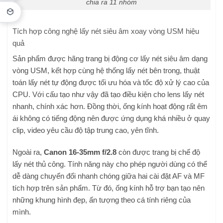
chia ra 11 nhóm
Tích hợp công nghệ lấy nét siêu âm xoay vòng USM hiệu
quả
Sản phẩm được hãng trang bị động cơ lấy nét siêu âm dạng
vòng USM, kết hợp cùng hệ thống lấy nét bên trong, thuật
toán lấy nét tự động được tối ưu hóa và tốc độ xử lý cao của
CPU. Với cấu tạo như vậy đã tạo điều kiện cho lens lấy nét
nhanh, chính xác hơn. Đồng thời, ống kính hoạt động rất êm
ái không có tiếng động nên được ứng dụng khá nhiều ở quay
clip, video yêu cầu độ tập trung cao, yên tĩnh.
Ngoài ra,
Canon 16-35mm f/2.8
còn được trang bị chế độ
lấy nét thủ công. Tính năng này cho phép người dùng có thể
dễ dàng chuyển đổi nhanh chóng giữa hai cài đặt AF và MF
tích hợp trên sản phẩm. Từ đó, ống kính hỗ trợ bạn tạo nên
những khung hình đẹp, ấn tượng theo cá tính riêng của
mình.