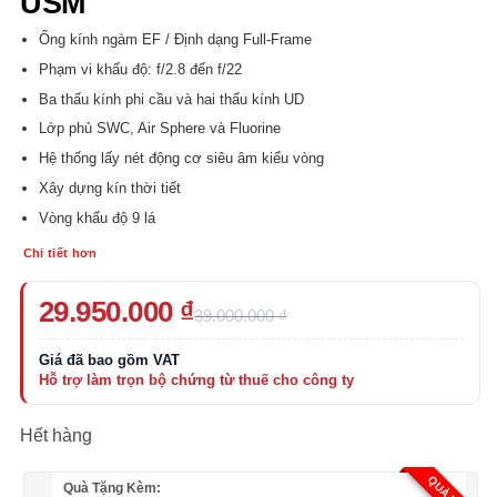
USM
Ống kính ngàm EF / Định dạng Full-Frame
Phạm vi khẩu độ: f/2.8 đến f/22
Ba thấu kính phi cầu và hai thấu kính UD
Lớp phủ SWC, Air Sphere và Fluorine
Hệ thống lấy nét động cơ siêu âm kiểu vòng
Xây dựng kín thời tiết
Vòng khẩu độ 9 lá
Chi tiết hơn
Giá
Giá
29.950.000
₫
39.000.000
₫
gốc
hiện
là:
tại
39.000.000 ₫.
là:
29.950.000 ₫.
Hết hàng
Quà Tặng Kèm: