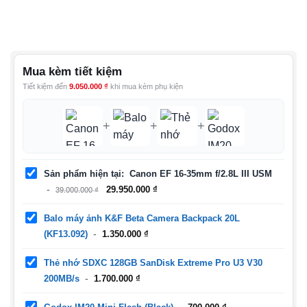
Mua kèm tiết kiệm
Tiết kiệm đến
9.050.000
₫
khi mua kèm phụ kiện
+
+
+
Sản phẩm hiện tại
Canon EF 16-35mm f/2.8L III USM
Giá
Giá
29.950.000
₫
39.000.000
₫
gốc
hiện
là:
tại
Balo máy ảnh K&F Beta Camera Backpack 20L
39.000.000 ₫.
là:
(KF13.092)
1.350.000
₫
29.950.000 ₫.
Thẻ nhớ SDXC 128GB SanDisk Extreme Pro U3 V30
200MB/s
1.700.000
₫