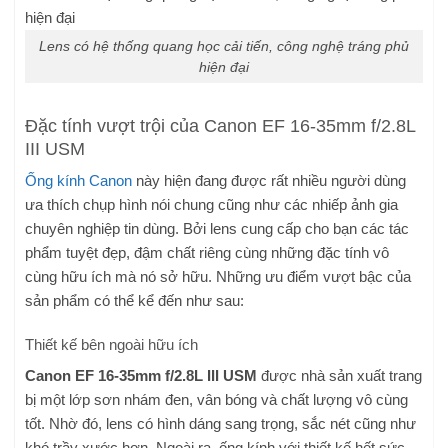
Lens có hệ thống quang học cải tiến, công nghệ tráng phủ
hiện đại
Đặc tính vượt trội của Canon EF 16-35mm f/2.8L
III USM
Ống kính Canon
này hiện đang được rất nhiều người dùng
ưa thích chụp hình nói chung cũng như các nhiếp ảnh gia
chuyên nghiệp tin dùng. Bởi lens cung cấp cho bạn các tác
phẩm tuyệt đẹp, đậm chất riêng cùng những đặc tính vô
cùng hữu ích mà nó sở hữu. Những ưu điểm vượt bậc của
sản phẩm có thể kể đến như sau:
Thiết kế bên ngoài hữu ích
Canon EF 16-35mm f/2.8L III USM
được nhà sản xuất trang
bị một lớp sơn nhám đen, vân bóng và chất lượng vô cùng
tốt. Nhờ đó, lens có hình dáng sang trọng, sắc nét cũng như
khó trầy xước hơn. Ngoài ra, ống kính với thiết kế hết sức