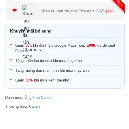
QUÀ TẶNG
Khăn lau len da cừu Chamois GGS
(
100.000
₫
Khuyến mãi bổ sung
Giảm
50K
khi đánh giá Google Maps hoặc
100K
khi đề xuất
Fanpage.
Tặng khăn lau da cừu khi mua ống kính.
Tặng miếng dán màn hình khi mua máy ảnh.
Giảm
30%
khi mua kèm thẻ nhớ.
Danh mục:
Ống kính Canon
Thương hiệu:
Canon