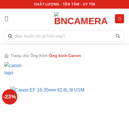
Bỏ
CHẤT LƯỢNG - TẬN TÂM - UY TÍN
qua
nội
dung
Tìm
kiếm
sản
phẩm:
Trang chủ
Ống Kính
Ống kính Canon
-23%