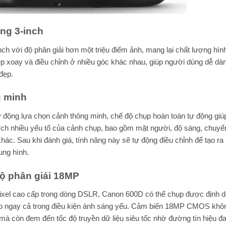
ng 3-inch
h với độ phân giải hơn một triệu điểm ảnh, mang lại chất lượng hìn
phép xoay và điều chỉnh ở nhiều góc khác nhau, giúp người dùng dễ d
đẹp.
g minh
 động lựa chọn cảnh thông minh, chế độ chụp hoàn toàn tự động giúp
ích nhiều yếu tố của cảnh chụp, bao gồm mặt người, độ sáng, chuyể
ác. Sau khi đánh giá, tính năng này sẽ tự động điều chỉnh để tạo r
ung hình.
ộ phân giải 18MP
el cao cấp trong dòng DSLR, Canon 600D có thể chụp được định 
ao ngay cả trong điều kiện ánh sáng yếu. Cảm biến 18MP CMOS khôn
 mà còn đem đến tốc độ truyền dữ liệu siêu tốc nhờ đường tín hiệu đ