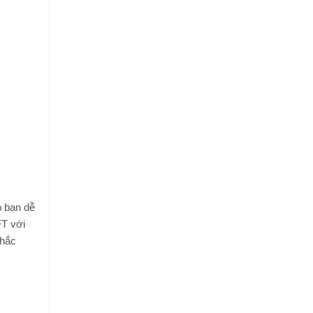
p bạn dễ
FT với
khắc