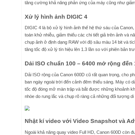
tăng cường khả năng phản ứng của máy cũng như giảm 
Xử lý hình ảnh DIGIC 4
DIGIC 4 là bộ xử lý hình ảnh thế hệ thứ sáu của Canon,
toán khử nhiễu, giảm thiểu các chi tiết giả trên ảnh và n
chụp ảnh ở định dạng RAW với độ sâu màu 14 bit và tíc
tăng tốc độ xử lý tín hiệu lên 1.3 lần so với phiên bản tr
Dải ISO chuẩn 100 – 6400 mở rộng đến
Dải ISO rộng của Canon 600D cũ rất quan trọng, cho ph
ban ngày ngoài trời đến cảnh đêm thiếu sáng. Máy có d
tốc độ đóng mở màn trập và bắt được những khoảnh khắ
nhòe do rung lắc và chụp rõ ràng cả những đối tượng di
Nhật kí video với Video Snapshot và A
Ngoài khả năng quay video Full HD, Canon 600D còn đ