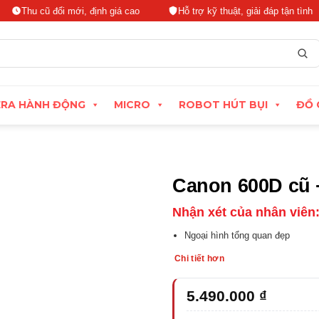
cũ đổi mới, định giá cao
Hỗ trợ kỹ thuật, giải đáp tận tình
Đ
RA HÀNH ĐỘNG
MICRO
ROBOT HÚT BỤI
ĐỒ 
Canon 600D cũ +
Nhận xét của nhân viên
Ngoại hình tổng quan đẹp
Chi tiết hơn
5.490.000
₫