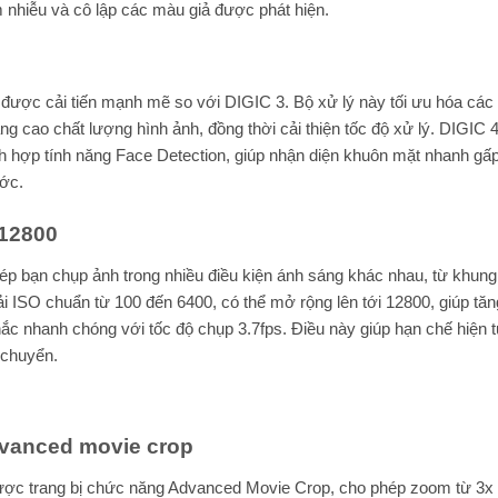
nhiễu và cô lập các màu giả được phát hiện.
 được cải tiến mạnh mẽ so với DIGIC 3. Bộ xử lý này tối ưu hóa các 
âng cao chất lượng hình ảnh, đồng thời cải thiện tốc độ xử lý. DIGIC 4
h hợp tính năng Face Detection, giúp nhận diện khuôn mặt nhanh gấp
ước.
 12800
ép bạn chụp ảnh trong nhiều điều kiện ánh sáng khác nhau, từ khun
ải ISO chuẩn từ 100 đến 6400, có thể mở rộng lên tới 12800, giúp tă
c nhanh chóng với tốc độ chụp 3.7fps. Điều này giúp hạn chế hiện 
 chuyển.
dvanced movie crop
ược trang bị chức năng Advanced Movie Crop, cho phép zoom từ 3x