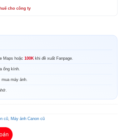
le Maps hoặc
100K
khi đề xuất Fanpage.
a ống kính.
i mua máy ảnh.
nhớ.
n cũ
,
Máy ảnh Canon cũ