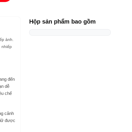
Hộp sản phẩm bao gồm
iếp ảnh.
 nhiếp
ang đến
ạn dễ
ều chế
ng cảnh
giữ được