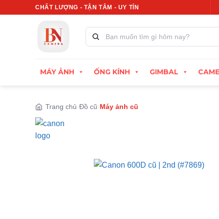
Bỏ
CHẤT LƯỢNG - TẬN TÂM - UY TÍN
Xuất hóa đơn VAT đầy đủ
Thu 
qua
nội
Tìm
kiếm
dung
sản
phẩm:
MÁY ẢNH
ỐNG KÍNH
GIMBAL
CAME
Trang chủ
Đồ cũ
Máy ảnh cũ