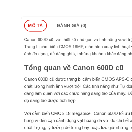
MÔ TẢ
ĐÁNH GIÁ (0)
Canon 600D cũ, với thiết kế nhỏ gọn và tính năng vượt tr
Trang bị cảm biến CMOS 18MP, màn hình xoay linh hoạt 
ảnh đa dạng, dễ dàng ghi lại những khoảnh khắc đáng nh
Tổng quan về Canon 600D cũ
Canon 600D cũ được trang bị cảm biến CMOS APS-C độ
chất lượng hình ảnh vượt trội. Các tính năng như Tự đ
dàng làm quen với các chức năng sáng tạo của máy. Đồng
độ sáng tạo được tích hợp.
Với cảm biến CMOS 18 megapixel, Canon 600D tối ưu hó
hùng vĩ đến cận cảnh động vật hoang dã với độ chi tiết
chất lượng, lý tưởng để trưng bày hoặc lưu giữ những 