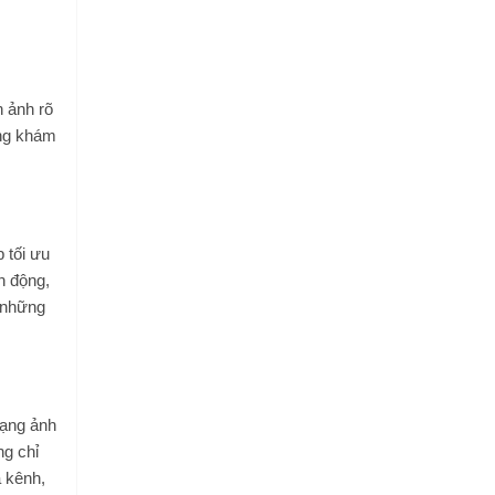
h ảnh rõ
àng khám
 tối ưu
n động,
a những
dạng ảnh
g chỉ
a kênh,