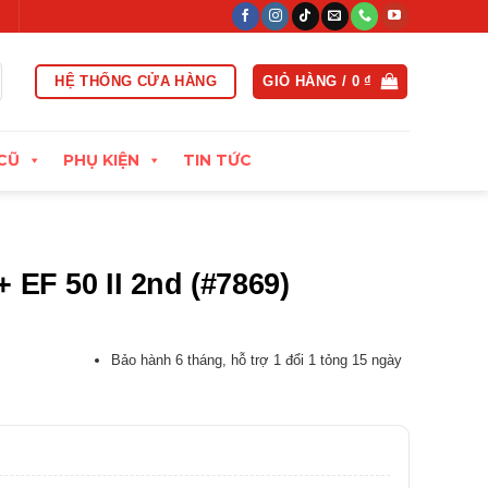
ổi trả linh hoạt trong vòng 15 ngày đầu
Xuất hóa đơn VAT đầy đủ
HỆ THỐNG CỬA HÀNG
GIỎ HÀNG /
0
₫
CŨ
PHỤ KIỆN
TIN TỨC
 EF 50 II 2nd (#7869)
:
Bảo hành 6 tháng, hỗ trợ 1 đổi 1 tỏng 15 ngày