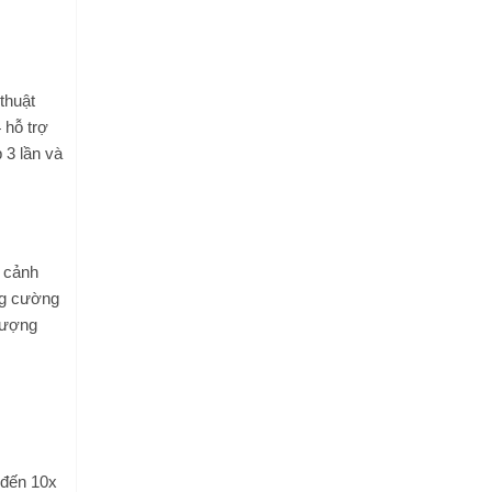
thuật
 hỗ trợ
 3 lần và
g cảnh
ng cường
tượng
 đến 10x