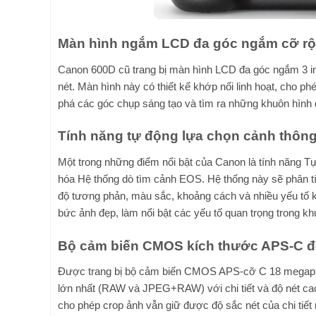
Màn hình ngắm LCD đa góc ngắm cỡ rộ
Canon 600D cũ trang bị màn hình LCD đa góc ngắm 3 inc
nét. Màn hình này có thiết kế khớp nối linh hoạt, cho 
phá các góc chụp sáng tạo và tìm ra những khuôn hình 
Tính năng tự động lựa chọn cảnh thôn
Một trong những điểm nổi bật của Canon là tính năng Tự
hóa Hệ thống dò tìm cảnh EOS. Hệ thống này sẽ phân t
độ tương phản, màu sắc, khoảng cách và nhiều yếu tố kh
bức ảnh đẹp, làm nổi bật các yếu tố quan trọng trong kh
Bộ cảm biến CMOS kích thước APS-C đ
Được trang bị bộ cảm biến CMOS APS-cỡ C 18 megapix
lớn nhất (RAW và JPEG+RAW) với chi tiết và độ nét c
cho phép crop ảnh vẫn giữ được độ sắc nét của chi tiết