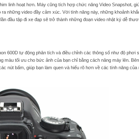
phim linh hoạt hơn. Máy cũng tích hợp chức năng Video Snapshot, gi
o ra những video đầy cảm xúc. Với tính năng này, những khoảnh khắ
y lần đầu tập đi xe đạp sẽ trở thành những đoạn video nhật ký dễ thư
non 600D tự động phân tích và điều chỉnh các thông số như độ phơi s
tông màu tối ưu cho bức ảnh của bạn chỉ bằng cách nâng máy lên. Bê
về các nút bấm, giúp bạn làm quen và hiểu rõ hơn về các tính năng củ