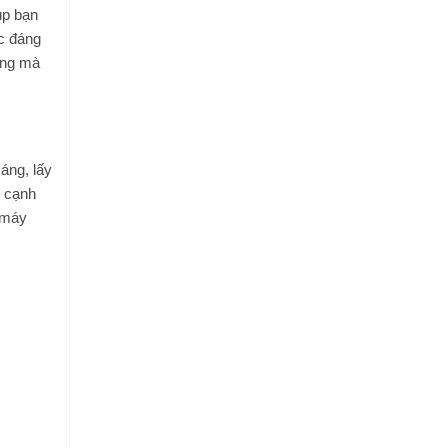
úp bạn
c đáng
ơng mà
áng, lấy
n cạnh
a máy