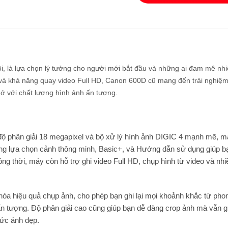
ội, là lựa chọn lý tưởng cho người mới bắt đầu và những ai đam mê nh
và khả năng quay video Full HD, Canon 600D cũ mang đến trải nghiệm
ớ với chất lượng hình ảnh ấn tượng.
 phân giải 18 megapixel và bộ xử lý hình ảnh DIGIC 4 mạnh mẽ, m
ộng lựa chọn cảnh thông minh, Basic+, và Hướng dẫn sử dụng giúp b
 thời, máy còn hỗ trợ ghi video Full HD, chụp hình từ video và nhi
a hiệu quả chụp ảnh, cho phép bạn ghi lại mọi khoảnh khắc từ pho
 ấn tượng. Độ phân giải cao cũng giúp bạn dễ dàng crop ảnh mà vẫn 
bức ảnh đẹp.