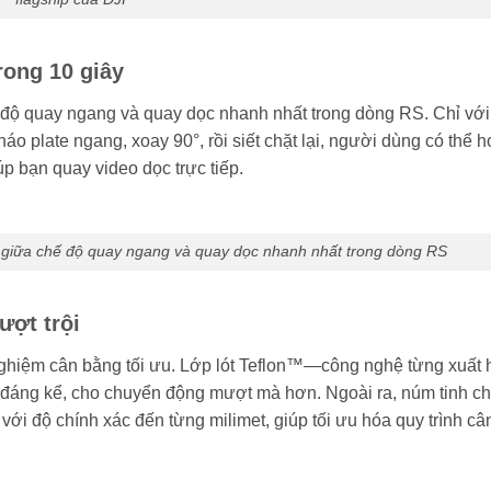
rong 10 giây
độ quay ngang và quay dọc nhanh nhất trong dòng RS. Chỉ với 
 plate ngang, xoay 90°, rồi siết chặt lại, người dùng có thể h
úp bạn quay video dọc trực tiếp.
 giữa chế độ quay ngang và quay dọc nhanh nhất trong dòng RS
ượt trội
 nghiệm cân bằng tối ưu. Lớp lót Teflon™—công nghệ từng xuất h
 đáng kể, cho chuyển động mượt mà hơn. Ngoài ra, núm tinh c
lùi với độ chính xác đến từng milimet, giúp tối ưu hóa quy trình c