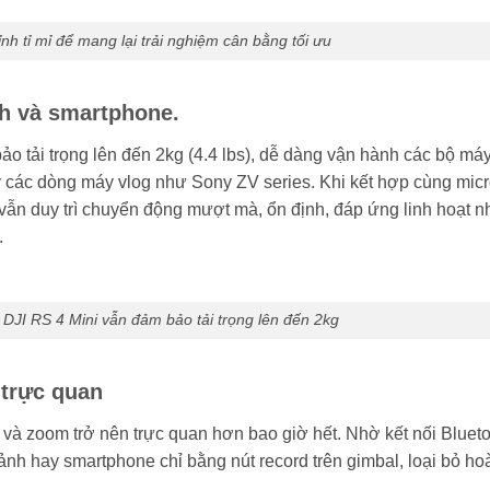
ỉnh tỉ mỉ để mang lại trải nghiệm cân bằng tối ưu
nh và smartphone.
ảo tải trọng lên đến 2kg (4.4 lbs), dễ dàng vận hành các bộ má
 các dòng máy vlog như Sony ZV series. Khi kết hợp cùng micr
al vẫn duy trì chuyển động mượt mà, ổn định, đáp ứng linh hoạt 
.
 DJI RS 4 Mini vẫn đảm bảo tải trọng lên đến 2kg
 trực quan
h và zoom trở nên trực quan hơn bao giờ hết. Nhờ kết nối Bluet
 ảnh hay smartphone chỉ bằng nút record trên gimbal, loại bỏ ho