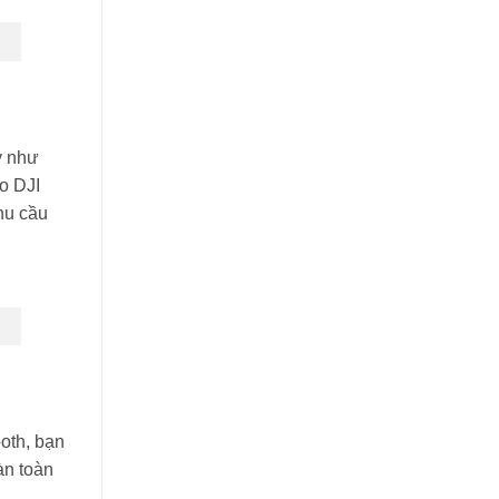
y như
o DJI
nhu cầu
ooth, bạn
àn toàn