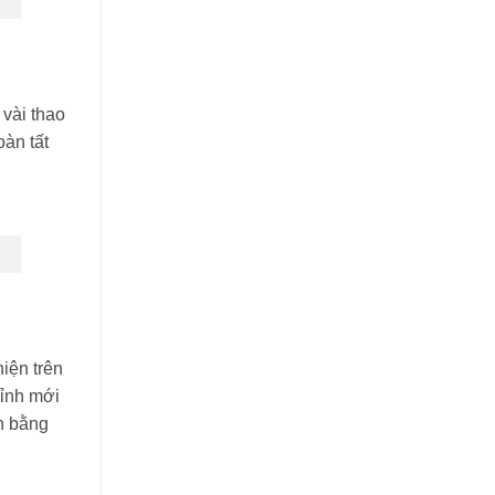
vài thao
oàn tất
iện trên
hỉnh mới
ân bằng