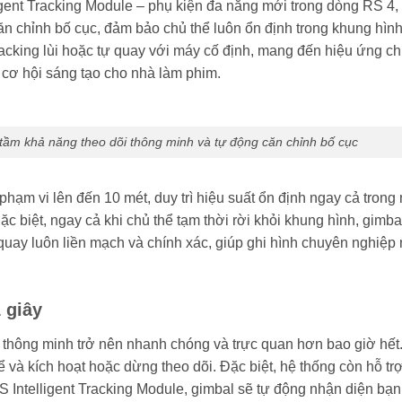
ligent Tracking Module – phụ kiện đa năng mới trong dòng RS 4,
n chỉnh bố cục, đảm bảo chủ thể luôn ổn định trong khung hình
tracking lùi hoặc tự quay với máy cố định, mang đến hiệu ứng c
 cơ hội sáng tạo cho nhà làm phim.
 tầm khả năng theo dõi thông minh và tự động căn chỉnh bố cục
hạm vi lên đến 10 mét, duy trì hiệu suất ổn định ngay cả trong
 biệt, ngay cả khi chủ thể tạm thời rời khỏi khung hình, gimba
 quay luôn liền mạch và chính xác, giúp ghi hình chuyên nghiệp
 giây
õi thông minh trở nên nhanh chóng và trực quan hơn bao giờ hết
ể và kích hoạt hoặc dừng theo dõi. Đặc biệt, hệ thống còn hỗ tr
 Intelligent Tracking Module, gimbal sẽ tự động nhận diện bạn