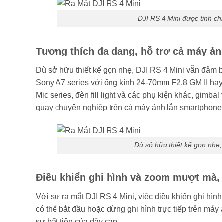
DJI RS 4 Mini được tinh ch
Tương thích đa dạng, hỗ trợ cả máy ả
Dù sở hữu thiết kế gọn nhẹ, DJI RS 4 Mini vẫn đảm b
Sony A7 series với ống kính 24-70mm F2.8 GM II hay
Mic series, đèn fill light và các phụ kiện khác, gimb
quay chuyên nghiệp trên cả máy ảnh lẫn smartphone
Dù sở hữu thiết kế gọn nhẹ,
Điều khiển ghi hình và zoom mượt mà,
Với sự ra mắt DJI RS 4 Mini, việc điều khiển ghi hìn
có thể bắt đầu hoặc dừng ghi hình trực tiếp trên máy
sự bất tiện của dây cáp.