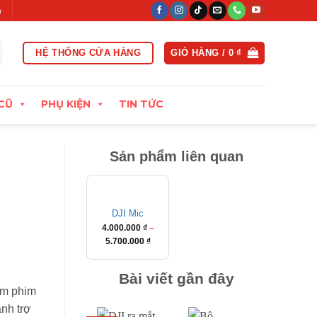
 ngày đầu
Xuất hóa đơn VAT đầy đủ
Thu cũ đổi mới, định gi
HỆ THỐNG CỬA HÀNG
GIỎ HÀNG /
0
₫
CŨ
PHỤ KIỆN
TIN TỨC
Sản phẩm liên quan
DJI Mic
4.000.000
₫
–
Khoảng
5.700.000
₫
giá:
từ
Bài viết gần đây
4.000.000 ₫
àm phim
đến
ành trợ
5.700.000 ₫