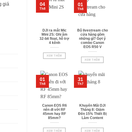
 giá
04
01
Th8
Th8
DJI ra mắt Mic
Bộ livestream cho
Mini 2S: Ghi âm
cửa hàng gồm
32-bit float, hỗ trợ
những gì? Gợi ý
4 kênh
combo Canon
EOS R50 V
XEM THÊM
XEM THÊM
01
31
Th8
Th7
Canon EOS R6
Khuyến Mãi DJI
nên đi với RF
Tháng 8: Giảm
45mm hay RF
Đến 15% Thiết Bị
85mm?
Làm Content
XEM THÊM
XEM THÊM