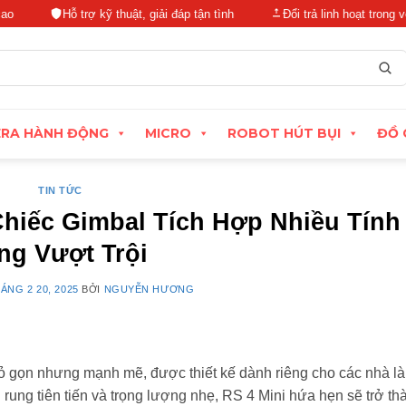
Hỗ trợ kỹ thuật, giải đáp tận tình
Đổi trả linh hoạt trong vòng 15
RA HÀNH ĐỘNG
MICRO
ROBOT HÚT BỤI
ĐỒ 
TIN TỨC
Chiếc Gimbal Tích Hợp Nhiều Tính
ng Vượt Trội
ÁNG 2 20, 2025
BỞI
NGUYỄN HƯƠNG
nhỏ gọn nhưng mạnh mẽ, được thiết kế dành riêng cho các nhà l
g rung tiên tiến và trọng lượng nhẹ, RS 4 Mini hứa hẹn sẽ trở th