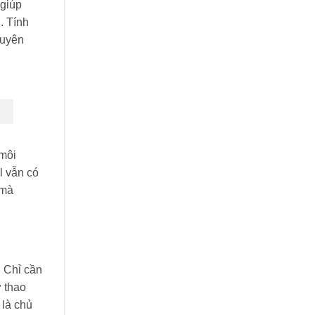
 giúp
. Tính
huyên
 môi
l vẫn có
 mà
. Chỉ cần
ợ thao
 là chủ