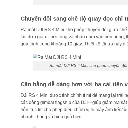
Chuyển đổi sang chế độ quay dọc chỉ t
Ra mắt DJI RS 4 Mini cho phép chuyển đổi giữa chế 
tác đơn giản—nới lỏng và nhấn núm vặn bên hông, tháo
quá trình trong khoảng 10 giây. Thiết kế tối ưu này gi
Ra mắt DJI RS 4 Mini cho phép chuyển đổi
Cân bằng dễ dàng hơn với ba cải tiến v
DJI RS 4 Mini được tinh chỉnh tỉ mỉ để mang lại trải
các dòng gimbal flagship của DJI—giúp giảm ma sát
trên trục tilt cho phép điều chỉnh vị trí máy ảnh tiến/
nhanh chóng và hiệu quả hơn.