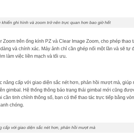
u khiển ghi hình và zoom trở nên trực quan hơn bao giờ hết
er Zoom trên ống kính PZ và Clear Image Zoom, cho phép thao 
 dàng và chính xác. Máy ảnh chỉ cần ghép nối một lần và sẽ tự 
ệm làm việc liền mạch và tối ưu.
 nâng cấp với giao diện sắc nét hơn, phản hồi mượt mà, giúp
rên gimbal. Hệ thống thông báo trạng thái gimbal mới cũng đượ
hi cần tinh chỉnh thông số, bạn có thể thao tác trực tiếp bằng vò
hanh chóng.
cấp với giao diện sắc nét hơn, phản hồi mượt mà