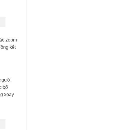
tác zoom
động kết
 người
c bổ
ng xoay