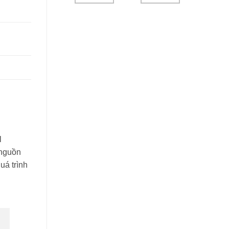
l
 nguồn
uá trình