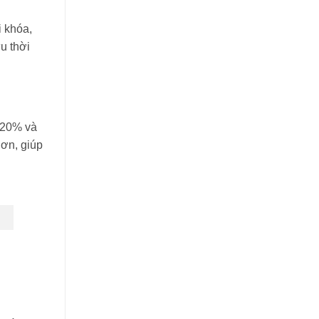
i khóa,
u thời
g 20% và
hơn, giúp