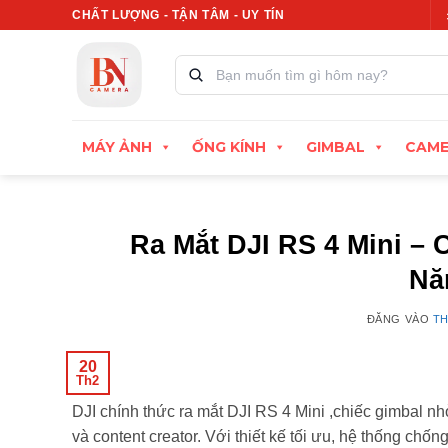
Bỏ
Xuất hóa đơn VAT đầy đủ
CHẤT LƯỢNG - TẬN TÂM - UY TÍN
Thu cũ đổi mới, định giá cao
qua
nội
Tìm
kiếm
dung
sản
phẩm:
MÁY ẢNH
ỐNG KÍNH
GIMBAL
CAME
Ra Mắt DJI RS 4 Mini – 
Nă
ĐĂNG VÀO
TH
20
Th2
DJI chính thức ra mắt DJI RS 4 Mini ,chiếc gimbal 
và content creator. Với thiết kế tối ưu, hệ thống chốn