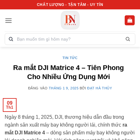
Bỏ
CHẤT LƯỢNG - TẬN TÂM - UY TÍN
qua
nội
dung
Tìm
kiếm
sản
phẩm:
TIN TỨC
Ra mắt DJI Matrice 4 – Tiên Phong
Cho Nhiều Ứng Dụng Mới
ĐĂNG VÀO
THÁNG 1 9, 2025
BỞI
ĐẠT HÀ THỦY
09
Th1
Ngày 8 tháng 1, 2025, DJI, thương hiệu dẫn đầu trong
ngành sản xuất máy bay không người lái, chính thức
ra
mắt DJI Matrice 4
– dòng sản phẩm máy bay không người