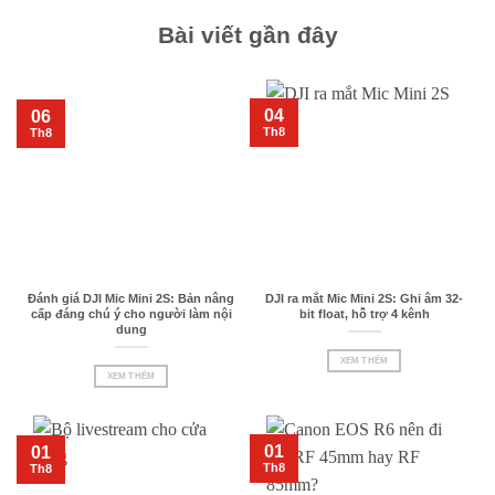
Bài viết gần đây
04
06
Th8
Th8
Đánh giá DJI Mic Mini 2S: Bản nâng
DJI ra mắt Mic Mini 2S: Ghi âm 32-
cấp đáng chú ý cho người làm nội
bit float, hỗ trợ 4 kênh
dung
XEM THÊM
XEM THÊM
01
01
Th8
Th8