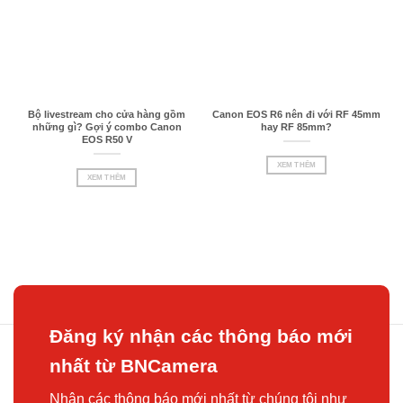
Bộ livestream cho cửa hàng gồm
Canon EOS R6 nên đi với RF 45mm
những gì? Gợi ý combo Canon
hay RF 85mm?
EOS R50 V
XEM THÊM
XEM THÊM
Đăng ký nhận các thông báo mới
nhất từ BNCamera
Nhận các thông báo mới nhất từ chúng tôi như