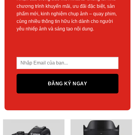
chương trình khuyến mãi, ưu đãi đặc biệt, sản
phẩm mới, kinh nghiệm chụp ảnh – quay phim,
cùng nhiều thông tin hữu ích dành cho người
yêu nhiếp ảnh và sáng tạo nội dung.