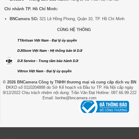
Chi nhánh TP. Hồ Chí Minh:
BNCamera SG:
321 Lê Hồng Phong, Quận 10, TP. Hồ Chí Minh
CÙNG HỆ THỐNG
TTArtisan Việt Nam - Đại lý ủy quyền
DJIStore Việt Nam - Hệ thống bán lẻ DJI
DJI Service - Trung tâm bảo hành DJI
Viltrox Việt Nam - Đại lý ủy quyền
© 2026 BNCamera
Công ty TNHH thương mại và cung cấp dịch vụ BN
ĐKKD số 0110204888 do Sở Kế hoạch và Đầu tư TP. Hà Nội cấp ngày
9/12/2022 Chịu trách nhiệm nội dung: Trần Văn Đạt Hotline: 087.66.99.222
Email: lienhe@bncamera.com
```html
```