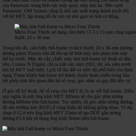
của Panasonic trong lĩnh vực máy quay, máy ảnh lai. Bên cạnh
Panasonic, OM System cũng là nhà sản xuất trung thành tuyệt đối
với hệ MFT, tập trung tối đa vào sự nhỏ gọn và tính cơ động.
Micro Four Thirds sử dụng cảm biến 17.3 x 13 mm cùng ngàm M
thước 24 x 36 mm
Trong khi đó, cảm biến full-frame có kích thước 24 x 36 mm (tương
đương phim 35mm) vốn đã tồn tại từ thời máy ảnh phim hơn một
thế kỷ trước. Mặc dù vậy, chiếc máy ảnh full-frame kỹ thuật số đầu
tiên, Contax N Digital, chỉ ra mắt vào năm 2002, tức sáu năm trước
khi hệ MFT xuất hiện. Lịch sử lâu đời và mức độ phổ biến của định
dạng 35mm khiến full-frame trở thành chuẩn tham chiếu trong hầu
hết phép tính liên quan đến hệ số crop, góc nhìn và quy đổi tiêu cự.
Ở góc độ kỹ thuật, hệ số crop của MFT là 2x so với full-frame. Điều
này nghĩa là một ống kính MFT 300mm sẽ cho góc nhìn tương
đương 600mm trên full-frame. Tuy nhiên, dù góc nhìn tương đương,
độ sâu trường ảnh (DOF) ở cùng khẩu độ không giống nhau. Ví dụ:
chụp ở f/2.8 trên ống kính MFT 25mm sẽ tạo DOF gần tương
đương f/5.6 khi sử dụng ống kính 50mm trên full-frame.