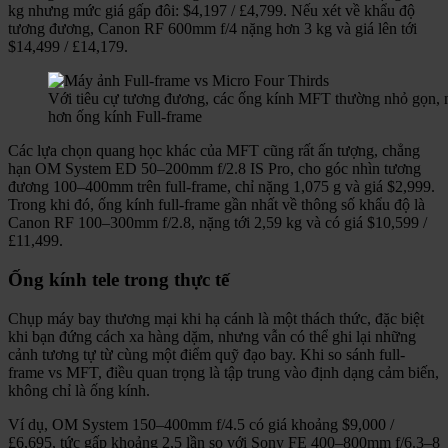
kg nhưng mức giá gấp đôi: $4,197 / £4,799. Nếu xét về khẩu độ
tương đương, Canon RF 600mm f/4 nặng hơn 3 kg và giá lên tới
$14,499 / £14,179.
Với tiêu cự tương đương, các ống kính MFT thường nhỏ gọn, nhẹ
hơn ống kính Full-frame
Các lựa chọn quang học khác của MFT cũng rất ấn tượng, chẳng
hạn OM System ED 50–200mm f/2.8 IS Pro, cho góc nhìn tương
đương 100–400mm trên full-frame, chỉ nặng 1,075 g và giá $2,999.
Trong khi đó, ống kính full-frame gần nhất về thông số khẩu độ là
Canon RF 100–300mm f/2.8, nặng tới 2,59 kg và có giá $10,599 /
£11,499.
Ống kính tele trong thực tế
Chụp máy bay thương mại khi hạ cánh là một thách thức, đặc biệt
khi bạn đứng cách xa hàng dặm, nhưng vẫn có thể ghi lại những
cảnh tương tự từ cùng một điểm quỹ đạo bay. Khi so sánh full-
frame vs MFT, điều quan trọng là tập trung vào định dạng cảm biến,
không chỉ là ống kính.
Ví dụ, OM System 150–400mm f/4.5 có giá khoảng $9,000 /
£6,695, tức gấp khoảng 2,5 lần so với Sony FE 400–800mm f/6.3–8