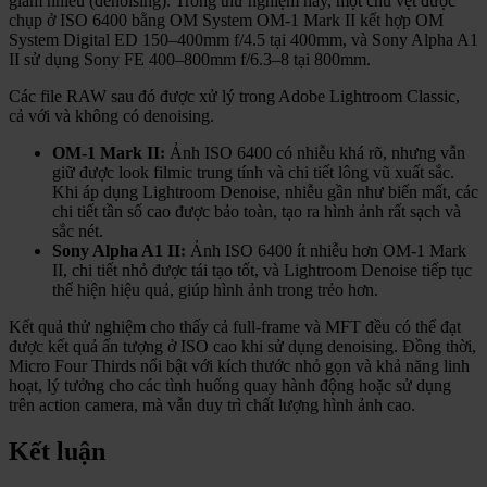
giảm nhiễu (denoising). Trong thử nghiệm này, một chú vẹt được
chụp ở ISO 6400 bằng OM System OM-1 Mark II kết hợp OM
System Digital ED 150–400mm f/4.5 tại 400mm, và Sony Alpha A1
II sử dụng Sony FE 400–800mm f/6.3–8 tại 800mm.
Các file RAW sau đó được xử lý trong Adobe Lightroom Classic,
cả với và không có denoising.
OM-1 Mark II:
Ảnh ISO 6400 có nhiễu khá rõ, nhưng vẫn
giữ được look filmic trung tính và chi tiết lông vũ xuất sắc.
Khi áp dụng Lightroom Denoise, nhiễu gần như biến mất, các
chi tiết tần số cao được bảo toàn, tạo ra hình ảnh rất sạch và
sắc nét.
Sony Alpha A1 II:
Ảnh ISO 6400 ít nhiễu hơn OM-1 Mark
II, chi tiết nhỏ được tái tạo tốt, và Lightroom Denoise tiếp tục
thể hiện hiệu quả, giúp hình ảnh trong trẻo hơn.
Kết quả thử nghiệm cho thấy cả full-frame và MFT đều có thể đạt
được kết quả ấn tượng ở ISO cao khi sử dụng denoising. Đồng thời,
Micro Four Thirds nổi bật với kích thước nhỏ gọn và khả năng linh
hoạt, lý tưởng cho các tình huống quay hành động hoặc sử dụng
trên action camera, mà vẫn duy trì chất lượng hình ảnh cao.
Kết luận