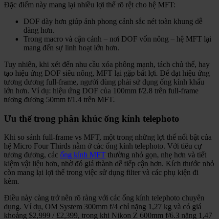
Đặc điểm này mang lại nhiều lợi thế rõ rệt cho hệ MFT:
DOF dày hơn giúp ảnh phong cảnh sắc nét toàn khung dễ
dàng hơn.
Trong macro và cận cảnh – nơi DOF vốn nông – hệ MFT lại
mang đến sự linh hoạt lớn hơn.
Tuy nhiên, khi xét đến nhu cầu xóa phông mạnh, tách chủ thể, hay
tạo hiệu ứng DOF siêu nông, MFT lại gặp bất lợi. Để đạt hiệu ứng
tương đương full-frame, người dùng phải sử dụng ống kính khẩu
lớn hơn. Ví dụ: hiệu ứng DOF của 100mm f/2.8 trên full-frame
tương đương 50mm f/1.4 trên MFT.
Ưu thế trong phân khúc ống kính telephoto
Khi so sánh full-frame vs MFT, một trong những lợi thế nổi bật của
hệ Micro Four Thirds nằm ở các ống kính telephoto. Với tiêu cự
tương đương, các
ống kính MFT
thường nhỏ gọn, nhẹ hơn và tiết
kiệm vật liệu hơn, nhờ đó giá thành dễ tiếp cận hơn. Kích thước nhỏ
còn mang lại lợi thế trong việc sử dụng filter và các phụ kiện đi
kèm.
Điều này càng trở nên rõ ràng với các ống kính telephoto chuyên
dụng. Ví dụ, OM System 300mm f/4 chỉ nặng 1,27 kg và có giá
khoảng $2,999 / £2,399, trong khi Nikon Z 600mm f/6.3 nặng 1,47