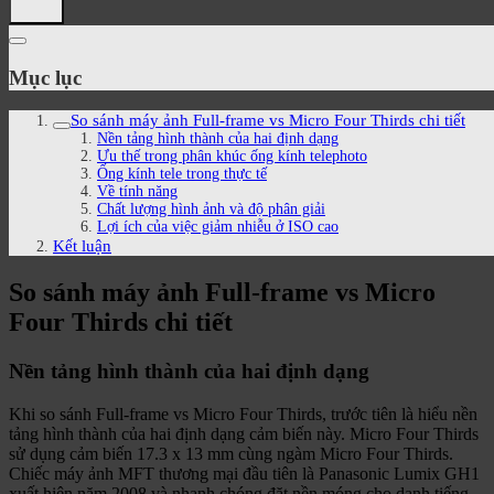
Mục lục
So sánh máy ảnh Full-frame vs Micro Four Thirds chi tiết
Nền tảng hình thành của hai định dạng
Ưu thế trong phân khúc ống kính telephoto
Ống kính tele trong thực tế
Về tính năng
Chất lượng hình ảnh và độ phân giải
Lợi ích của việc giảm nhiễu ở ISO cao
Kết luận
So sánh máy ảnh Full-frame vs Micro
Four Thirds chi tiết
Nền tảng hình thành của hai định dạng
Khi so sánh Full-frame vs Micro Four Thirds, trước tiên là hiểu nền
tảng hình thành của hai định dạng cảm biến này. Micro Four Thirds
sử dụng cảm biến 17.3 x 13 mm cùng ngàm Micro Four Thirds.
Chiếc máy ảnh MFT thương mại đầu tiên là Panasonic Lumix GH1
xuất hiện năm 2008 và nhanh chóng đặt nền móng cho danh tiếng