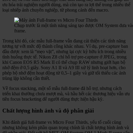
ưu hóa trải nghiệm người dùng, mà còn tạo ra lợi thế trong nhiều thể
loại nhiếp ảnh chuyên nghiệp, từ phong cảnh đến macro.
Chụp trước là một tính năng sáng tạo được OM System đưa vào 
frame.
Trong khi đó, các mẫu full-frame vẫn đang cải thiện các tính năng
tương tự với mức độ thành công khác nhau. Ví dụ, pre-capture ban
đầu được xem là “mẹo vặt”, nhưng lại cực kỳ hữu ích trong nhiều
tình huống thực tế. Nikon Z8 chỉ hỗ trợ pre-capture ở JPEG, trong
khi Canon EOS R5 Mark II có thể chụp RAW nhưng giới hạn bộ
nhớ đệm ở 0,5 giây. Sony A1 II và A9 III xử lý linh hoạt hơn, cho
phép bộ nhớ đệm hoạt động từ 0,5–1 giây và giữ tối thiểu các ảnh
trùng lặp không cần thiết.
Về focus stacking, một số mẫu full-frame đã hỗ trợ, nhưng cách
triển khai thường chưa mượt mà, và hầu hết các thương hiệu vẫn ưu
tiên focus bracketing để người dùng thực hiện hậu kỳ.
Chất lượng hình ảnh và độ phân giải
Khi đánh giá full-frame vs Micro Four Thirds, yếu tố cuối cùng
nhưng không kém phần quan trọng chính là chất lượng hình ảnh và
độ phân giải. Đối với hệ MFT, OM System OM-1 Mark II cung cấp