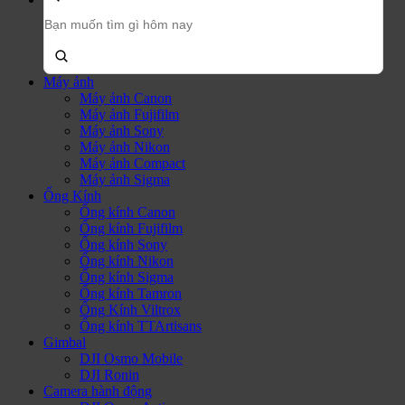
Tìm
kiếm
sản
phẩm:
Máy ảnh
Máy ảnh Canon
Máy ảnh Fujifilm
Máy ảnh Sony
Máy ảnh Nikon
Máy ảnh Compact
Máy ảnh Sigma
Ống Kính
Ống kính Canon
Ống kính Fujifilm
Ống kính Sony
Ống kính Nikon
Ống kính Sigma
Ống kính Tamron
Ống Kính Viltrox
Ống kính TTArtisans
Gimbal
DJI Osmo Mobile
DJI Ronin
Camera hành động