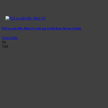
DJI ra mắt Mic Mini 2S: Ghi âm 32-bit float, hỗ trợ 4 kênh
Xem thêm
04
Th8