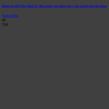
Đánh giá DJI Mic Mini 2S: Bản nâng cấp đáng chú ý cho người làm nội dung
Xem thêm
06
Th8