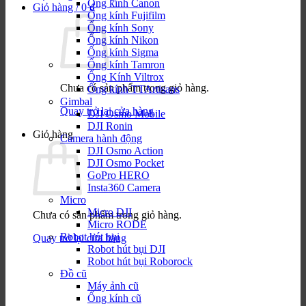
Ống kính Canon
Giỏ hàng /
0
₫
Ống kính Fujifilm
Ống kính Sony
Ống kính Nikon
Ống kính Sigma
Ống kính Tamron
Ống Kính Viltrox
Chưa có sản phẩm trong giỏ hàng.
Ống kính TTArtisans
Gimbal
Quay trở lại cửa hàng
DJI Osmo Mobile
DJI Ronin
Giỏ hàng
Camera hành động
DJI Osmo Action
DJI Osmo Pocket
GoPro HERO
Insta360 Camera
Micro
Micro DJI
Chưa có sản phẩm trong giỏ hàng.
Micro RODE
Robot hút bụi
Quay trở lại cửa hàng
Robot hút bụi DJI
Robot hút bụi Roborock
Đồ cũ
Máy ảnh cũ
Ống kính cũ