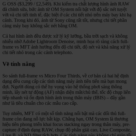
G OSS ($3,299 / £2,549). Khi kiểm tra chất lượng hình ảnh RAW
đã chỉnh sửa, bức ảnh từ OM System nổi bật với độ sắc nét tuyệt
vời và chi tiết tinh tế, đặc biệt ở các chi tiết nhỏ trên máy bay khi hạ
cánh. Trong khi đó, ảnh từ Sony cũng rất tốt, nhưng chi tiết phần
càng máy bay không sắc nét bằng OM.
Cả hai hình ảnh đều được xử lý kỹ lưỡng, bầu trời sạch và không
nhiễu nhờ Adobe Lightroom Denoise, minh họa rõ ràng cách full-
frame vs MFT ảnh hưởng đến độ chi tiết, độ nét và khả năng xử lý
chi tiết nhỏ trong các cảnh telephoto.
Về tính năng
So sánh full-frame vs Micro Four Thirds, về cơ bản cả hai hệ định
dạng đều cung cấp các tính năng máy ảnh tiên tiến mà bạn mong
đợi. Người dùng có thể hy vọng vào hệ thống phơi sáng thông
minh, lấy nét tự động (AF) nhận diện mắt/chủ thể, tốc độ chụp liên
tiếp nhanh và ổn định hình ảnh trong thân máy (IBIS) – đây gần
như là tiêu chuẩn cho các mẫu cao cấp.
Tuy nhiên, MFT có một số tính năng nổi bật mà các đối thủ full-
frame còn đang nỗ lực bắt kịp. Chẳng hạn, OM System là thương
hiệu tiên phong triển khai focus stacking ngay trong thân máy, pre-
capture ở định dạng RAW, chụp độ phân giải cao, Live Composite,
Live B, và ND filter tích hợp. Các tính năng này không chỉ giúp tối