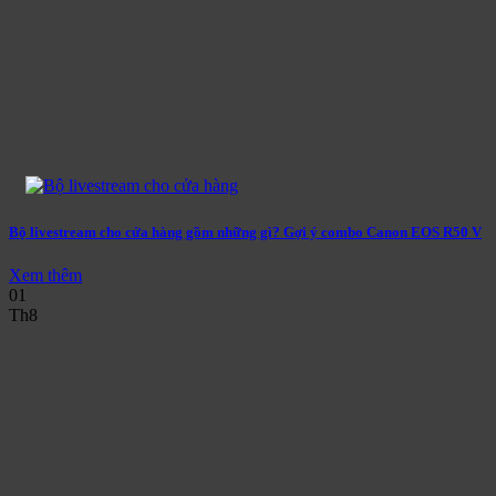
Bộ livestream cho cửa hàng gồm những gì? Gợi ý combo Canon EOS R50 V
Xem thêm
01
Th8