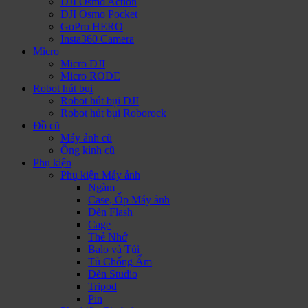
DJI Osmo Action
DJI Osmo Pocket
GoPro HERO
Insta360 Camera
Micro
Micro DJI
Micro RODE
Robot hút bụi
Robot hút bụi DJI
Robot hút bụi Roborock
Đồ cũ
Máy ảnh cũ
Ống kính cũ
Phụ kiện
Phụ kiện Máy ảnh
Ngàm
Case, Ốp Máy ảnh
Đèn Flash
Cage
Thẻ Nhớ
Balo và Túi
Tủ Chống Ẩm
Đèn Studio
Tripod
Pin