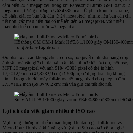
cảm biến 20,4 megapixel, trong khi Panasonic Lumix G9 II đạt 25,2
megapixel, tương đương 5776×4336 pixel. Ở phân khúc full-frame,
độ phân giải cơ bản bắt đầu từ 24 megapixel, nhưng nếu bạn cần chi
tiết hơn, các mẫu hiện đại có thể lên đến 61 megapixel, với nhiều
máy phổ biến quanh mức 45 megapixel.
Hệ thống OM OM-1 Mark II f/5.6 1/1600 giây OM150-400mm
trong Adobe Lightroom
Độ phân giải cao không chỉ là con số; nó quyết định khả năng crop
ảnh sâu mà vẫn giữ chi tiết và in ấn kích thước lớn. Ví dụ, một máy
MFT 20 megapixel với ảnh 5184×3888 pixel có thể in hình
17,2×12,9 inch (43,8×32,9 cm) ở 300ppi, sử dụng toàn bộ khung
hình. Trong khi đó, máy full-frame 45 megapixel cho phép in đến
27,3×18,2 inch (69,3×46,2 cm) mà vẫn giữ chi tiết sắc nét.
Sony A1 II f/8 1/1000 giây, zoom FE400-800 ở 800mm ISO40
Lợi ích của việc giảm nhiễu ở ISO cao
Một trong những ưu điểm quan trọng khi đánh giá full-frame vs
Micro Four Thirds là khả năng xử lý ảnh ISO cao với công nghệ