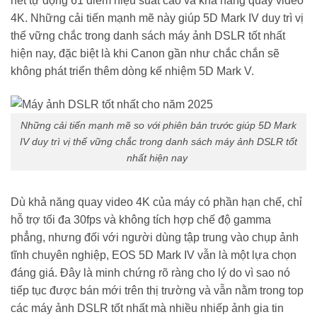
nét tự động 61 điểm hiệu suất cao và khả năng quay video
4K. Những cải tiến mạnh mẽ này giúp 5D Mark IV duy trì vị
thế vững chắc trong danh sách máy ảnh DSLR tốt nhất
hiện nay, đặc biệt là khi Canon gần như chắc chắn sẽ
không phát triển thêm dòng kế nhiệm 5D Mark V.
Những cải tiến mạnh mẽ so với phiên bản trước giúp 5D Mark
IV duy trì vị thế vững chắc trong danh sách máy ảnh DSLR tốt
nhất hiện nay
Dù khả năng quay video 4K của máy có phần hạn chế, chỉ
hỗ trợ tối đa 30fps và không tích hợp chế độ gamma
phẳng, nhưng đối với người dùng tập trung vào chụp ảnh
tĩnh chuyên nghiệp, EOS 5D Mark IV vẫn là một lựa chọn
đáng giá. Đây là minh chứng rõ ràng cho lý do vì sao nó
tiếp tục được bán mới trên thị trường và vẫn nằm trong top
các máy ảnh DSLR tốt nhất mà nhiều nhiếp ảnh gia tin