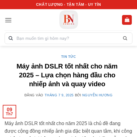
Bỏ
CHẤT LƯỢNG - TẬN TÂM - UY TÍN
qua
nội
dung
Tìm
kiếm
sản
phẩm:
TIN TỨC
Máy ảnh DSLR tốt nhất cho năm
2025 – Lựa chọn hàng đầu cho
nhiếp ảnh và quay video
ĐĂNG VÀO
THÁNG 7 9, 2025
BỞI
NGUYỄN HƯƠNG
09
Th7
Máy ảnh DSLR tốt nhất cho năm 2025 là chủ đề đang
được cộng đồng nhiếp ảnh gia đặc biệt quan tâm, khi công