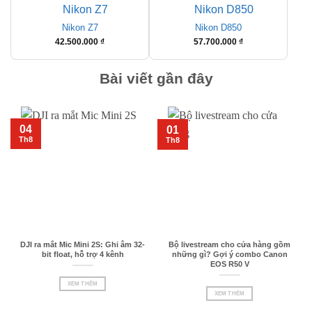
36.900.000 ₫
đến
Nikon Z7
Nikon D850
55.000.000 ₫
42.500.000
₫
57.700.000
₫
Bài viết gần đây
04
01
Th8
Th8
DJI ra mắt Mic Mini 2S: Ghi âm 32-
Bộ livestream cho cửa hàng gồm
bit float, hỗ trợ 4 kênh
những gì? Gợi ý combo Canon
EOS R50 V
XEM THÊM
XEM THÊM