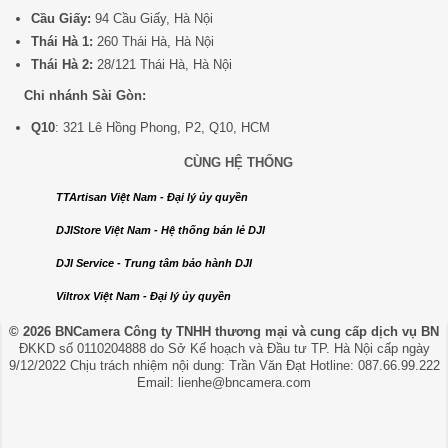
Cầu Giấy:
94 Cầu Giấy, Hà Nội
Thái Hà 1:
260 Thái Hà, Hà Nội
Thái Hà 2:
28/121 Thái Hà, Hà Nội
Chi nhánh Sài Gòn:
Q10
: 321 Lê Hồng Phong, P2, Q10, HCM
CÙNG HỆ THỐNG
TTArtisan Việt Nam - Đại lý ủy quyền
DJIStore Việt Nam - Hệ thống bán lẻ DJI
DJI Service - Trung tâm bảo hành DJI
Viltrox Việt Nam - Đại lý ủy quyền
© 2026 BNCamera
Công ty TNHH thương mại và cung cấp dịch vụ BN
ĐKKD số 0110204888 do Sở Kế hoạch và Đầu tư TP. Hà Nội cấp ngày
9/12/2022 Chịu trách nhiệm nội dung: Trần Văn Đạt Hotline: 087.66.99.222
Email: lienhe@bncamera.com