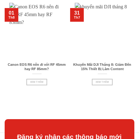
01
31
Th8
Th7
Canon EOS R6 nên đi với RF 45mm
Khuyến Mãi DJI Tháng 8: Giảm Đến
hay RF 85mm?
15% Thiết Bị Làm Content
XEM THÊM
XEM THÊM
Đăng ký nhận các thông báo mới