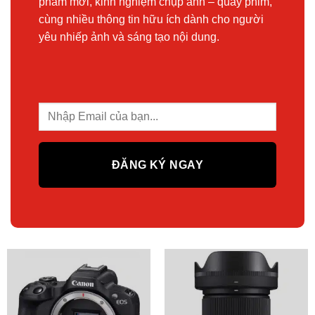
phẩm mới, kinh nghiệm chụp ảnh – quay phim,
cùng nhiều thông tin hữu ích dành cho người
yêu nhiếp ảnh và sáng tạo nội dung.