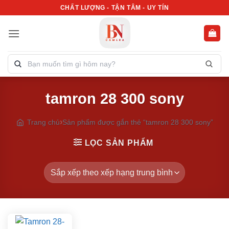
Bỏ
CHẤT LƯỢNG - TẬN TÂM - UY TÍN
qua
nội
dung
Tìm
kiếm
sản
tamron 28 300 sony
phẩm:
Trang chủ
Sản phẩm được gắn thẻ “tamron 28 300 sony”
LỌC SẢN PHẨM