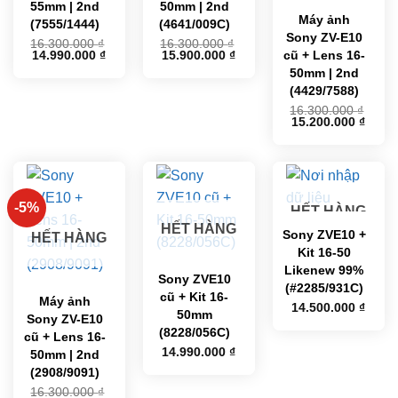
55mm | 2nd
50mm | 2nd
Máy ảnh
(7555/1444)
(4641/009C)
Sony ZV-E10
16.300.000
₫
16.300.000
₫
Giá
Giá
Giá
Giá
14.990.000
₫
15.900.000
₫
cũ + Lens 16-
gốc
hiện
gốc
hiện
50mm | 2nd
là:
tại
là:
tại
16.300.000 ₫.
là:
16.300.000 ₫.
là:
(4429/7588)
14.990.000 ₫.
15.900.000 ₫.
16.300.000
₫
Giá
Giá
15.200.000
₫
gốc
hiện
là:
tại
16.300.000 ₫.
là:
15.20
-5%
HẾT HÀNG
HẾT HÀNG
Sony ZVE10 +
HẾT HÀNG
Kit 16-50
Likenew 99%
Sony ZVE10
(#2285/931C)
cũ + Kit 16-
Máy ảnh
14.500.000
₫
50mm
Sony ZV-E10
(8228/056C)
cũ + Lens 16-
14.990.000
₫
50mm | 2nd
(2908/9091)
16.300.000
₫