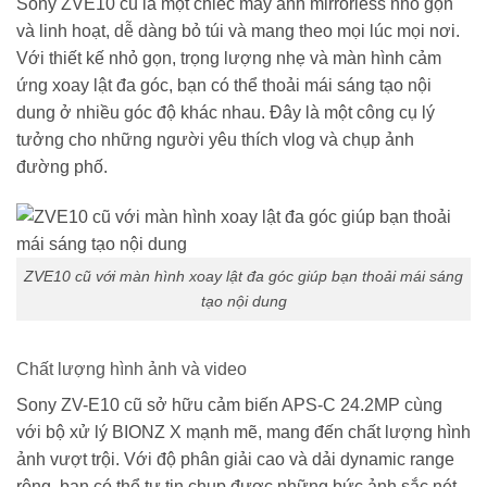
Sony ZVE10 cũ là một chiếc máy ảnh mirrorless nhỏ gọn
và linh hoạt, dễ dàng bỏ túi và mang theo mọi lúc mọi nơi.
Với thiết kế nhỏ gọn, trọng lượng nhẹ và màn hình cảm
ứng xoay lật đa góc, bạn có thể thoải mái sáng tạo nội
dung ở nhiều góc độ khác nhau. Đây là một công cụ lý
tưởng cho những người yêu thích vlog và chụp ảnh
đường phố.
ZVE10 cũ với màn hình xoay lật đa góc giúp bạn thoải mái sáng
tạo nội dung
Chất lượng hình ảnh và video
Sony ZV-E10 cũ sở hữu cảm biến APS-C 24.2MP cùng
với bộ xử lý BIONZ X mạnh mẽ, mang đến chất lượng hình
ảnh vượt trội. Với độ phân giải cao và dải dynamic range
rộng, bạn có thể tự tin chụp được những bức ảnh sắc nét,