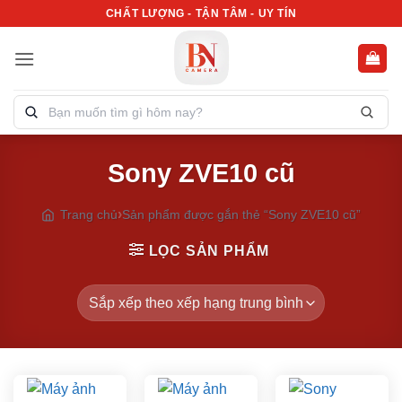
Bỏ
CHẤT LƯỢNG - TẬN TÂM - UY TÍN
qua
nội
dung
Tìm
kiếm
sản
Sony ZVE10 cũ
phẩm:
Trang chủ
Sản phẩm được gắn thẻ “Sony ZVE10 cũ”
LỌC SẢN PHẨM