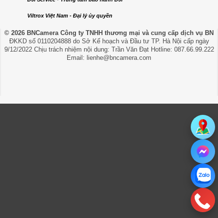
Viltrox Việt Nam - Đại lý ủy quyền
© 2026 BNCamera
Công ty TNHH thương mại và cung cấp dịch vụ BN
ĐKKD số 0110204888 do Sở Kế hoạch và Đầu tư TP. Hà Nội cấp ngày
9/12/2022 Chịu trách nhiệm nội dung: Trần Văn Đạt Hotline: 087.66.99.222
Email: lienhe@bncamera.com