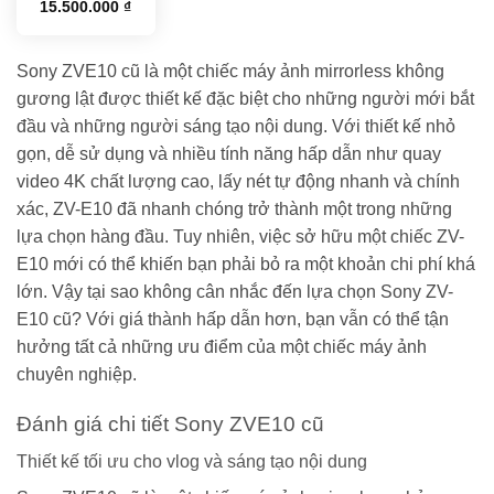
Giá
Giá
15.500.000
₫
gốc
hiện
là:
tại
16.300.000 ₫.
là:
15.500.000 ₫.
Sony ZVE10 cũ là một chiếc máy ảnh mirrorless không
gương lật được thiết kế đặc biệt cho những người mới bắt
đầu và những người sáng tạo nội dung. Với thiết kế nhỏ
gọn, dễ sử dụng và nhiều tính năng hấp dẫn như quay
video 4K chất lượng cao, lấy nét tự động nhanh và chính
xác, ZV-E10 đã nhanh chóng trở thành một trong những
lựa chọn hàng đầu. Tuy nhiên, việc sở hữu một chiếc ZV-
E10 mới có thể khiến bạn phải bỏ ra một khoản chi phí khá
lớn. Vậy tại sao không cân nhắc đến lựa chọn Sony ZV-
E10 cũ? Với giá thành hấp dẫn hơn, bạn vẫn có thể tận
hưởng tất cả những ưu điểm của một chiếc máy ảnh
chuyên nghiệp.
Đánh giá chi tiết Sony ZVE10 cũ
Thiết kế tối ưu cho vlog và sáng tạo nội dung