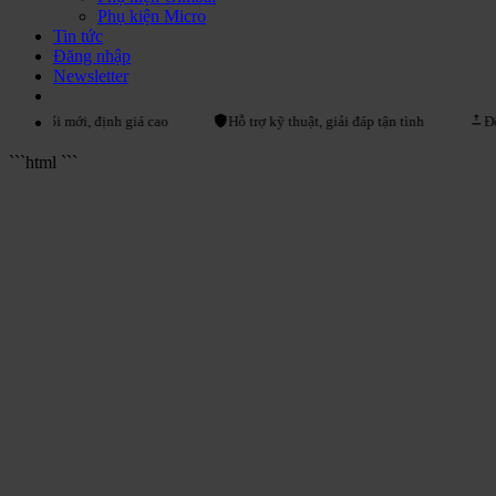
Phụ kiện Micro
Tin tức
Đăng nhập
Newsletter
ũ đổi mới, định giá cao
Hỗ trợ kỹ thuật, giải đáp tận tình
Đổi tr
```html
```