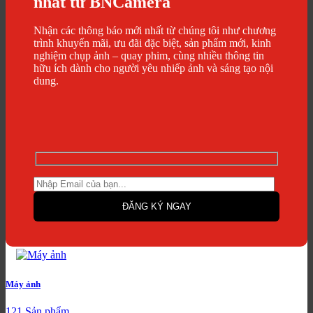
nhất từ BNCamera
Nhận các thông báo mới nhất từ chúng tôi như chương
trình khuyến mãi, ưu đãi đặc biệt, sản phẩm mới, kinh
nghiệm chụp ảnh – quay phim, cùng nhiều thông tin
hữu ích dành cho người yêu nhiếp ảnh và sáng tạo nội
dung.
Máy ảnh
121 Sản phẩm