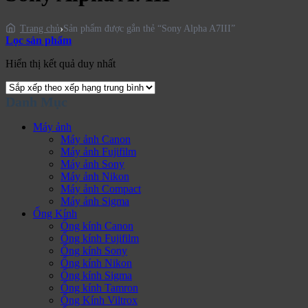
Sản phẩm được gắn thẻ “Sony Alpha A7III”
Trang chủ
Lọc sản phẩm
Hiển thị kết quả duy nhất
Danh Mục
Máy ảnh
Máy ảnh Canon
Máy ảnh Fujifilm
Máy ảnh Sony
Máy ảnh Nikon
Máy ảnh Compact
Máy ảnh Sigma
Ống Kính
Ống kính Canon
Ống kính Fujifilm
Ống kính Sony
Ống kính Nikon
Ống kính Sigma
Ống kính Tamron
Ống Kính Viltrox