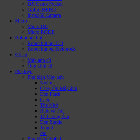
DJI Osmo Pocket
GoPro HERO
Insta360 Camera
Micro
Micro DJI
Micro RODE
Robot hút bụi
Robot hút bụi DJI
Robot hút bụi Roborock
Đồ cũ
Máy ảnh cũ
Ống kính cũ
Phụ kiện
Phụ kiện Máy ảnh
Ngàm
Case, Ốp Máy ảnh
Đèn Flash
Cage
Thẻ Nhớ
Balo và Túi
Tủ Chống Ẩm
Đèn Studio
Tripod
Pin
Phụ kiện Gimbal