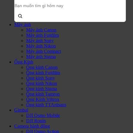
Tìm
kiếm
sản
phẩm:
Máy ảnh
Máy ảnh Canon
Máy ảnh Fujifilm
Máy ảnh Sony
Máy ảnh Nikon
Máy ảnh Compact
Máy ảnh Sigma
Ống Kính
Ống kính Canon
Ống kính Fujifilm
Ống kính Sony
Ống kính Nikon
Ống kính Sigma
Ống kính Tamron
Ống Kính Viltrox
Ống kính TTArtisans
Gimbal
DJI Osmo Mobile
DJI Ronin
Camera hành động
DJI Osmo Action