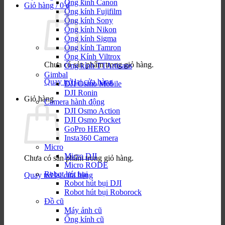
Ống kính Canon
Giỏ hàng /
0
₫
Ống kính Fujifilm
Ống kính Sony
Ống kính Nikon
Ống kính Sigma
Ống kính Tamron
Ống Kính Viltrox
Chưa có sản phẩm trong giỏ hàng.
Ống kính TTArtisans
Gimbal
Quay trở lại cửa hàng
DJI Osmo Mobile
DJI Ronin
Giỏ hàng
Camera hành động
DJI Osmo Action
DJI Osmo Pocket
GoPro HERO
Insta360 Camera
Micro
Micro DJI
Chưa có sản phẩm trong giỏ hàng.
Micro RODE
Robot hút bụi
Quay trở lại cửa hàng
Robot hút bụi DJI
Robot hút bụi Roborock
Đồ cũ
Máy ảnh cũ
Ống kính cũ