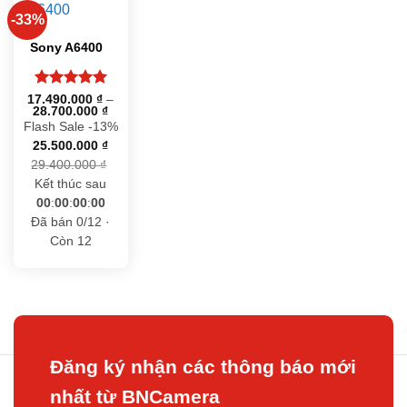
-33%
Sony A6400
Được xếp
17.490.000
₫
–
Khoảng
28.700.000
₫
hạng
5
5
giá:
Flash Sale
sao
-13%
từ
25.500.000
₫
17.490.000 ₫
đến
29.400.000
₫
28.700.000 ₫
Kết thúc sau
00
:
00
:
00
:
00
Đã bán 0/12 ·
Còn 12
Đăng ký nhận các thông báo mới
nhất từ BNCamera