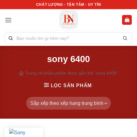
Bỏ
CHẤT LƯỢNG - TẬN TÂM - UY TÍN
qua
nội
dung
Tìm
kiếm
sản
sony 6400
phẩm:
Trang chủ
Sản phẩm được gắn thẻ “sony 6400”
LỌC SẢN PHẨM