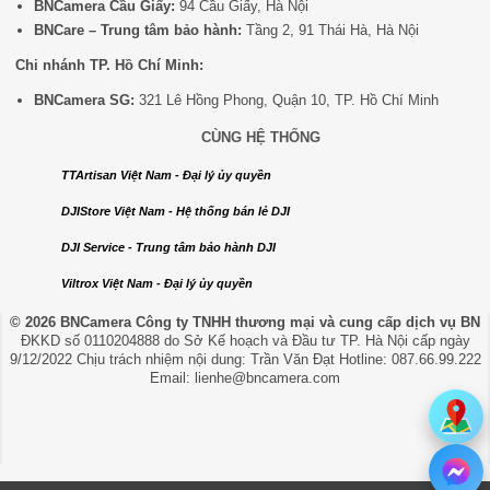
BNCamera Cầu Giấy:
94 Cầu Giấy, Hà Nội
BNCare – Trung tâm bảo hành:
Tầng 2, 91 Thái Hà, Hà Nội
Chi nhánh TP. Hồ Chí Minh:
BNCamera SG:
321 Lê Hồng Phong, Quận 10, TP. Hồ Chí Minh
CÙNG HỆ THỐNG
TTArtisan Việt Nam - Đại lý ủy quyền
DJIStore Việt Nam - Hệ thống bán lẻ DJI
DJI Service - Trung tâm bảo hành DJI
Viltrox Việt Nam - Đại lý ủy quyền
© 2026 BNCamera
Công ty TNHH thương mại và cung cấp dịch vụ BN
ĐKKD số 0110204888 do Sở Kế hoạch và Đầu tư TP. Hà Nội cấp ngày
9/12/2022 Chịu trách nhiệm nội dung: Trần Văn Đạt Hotline: 087.66.99.222
Email: lienhe@bncamera.com