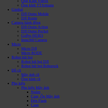
Ống Kính Viltrox
Ống kính TTArtisans
Gimbal
DJI Osmo Mobile
DJI Ronin
Camera hành động
DJI Osmo Action
DJI Osmo Pocket
GoPro HERO
Insta360 Camera
Micro
Micro DJI
Micro RODE
Robot hút bụi
Robot hút bụi DJI
Robot hút bụi Roborock
Đồ cũ
Máy ảnh cũ
Ống kính cũ
Phụ kiện
Phụ kiện Máy ảnh
Ngàm
Case, Ốp Máy ảnh
Đèn Flash
Cage