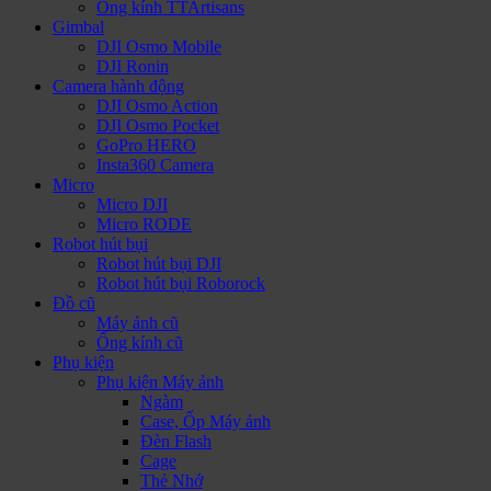
Ống kính TTArtisans
Gimbal
DJI Osmo Mobile
DJI Ronin
Camera hành động
DJI Osmo Action
DJI Osmo Pocket
GoPro HERO
Insta360 Camera
Micro
Micro DJI
Micro RODE
Robot hút bụi
Robot hút bụi DJI
Robot hút bụi Roborock
Đồ cũ
Máy ảnh cũ
Ống kính cũ
Phụ kiện
Phụ kiện Máy ảnh
Ngàm
Case, Ốp Máy ảnh
Đèn Flash
Cage
Thẻ Nhớ