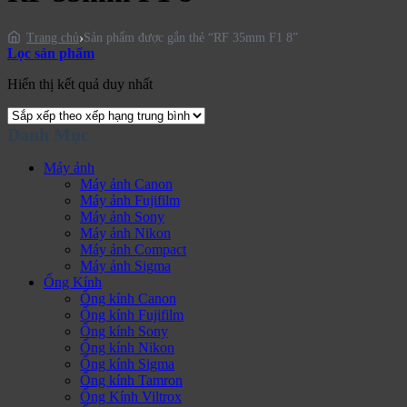
Sản phẩm được gắn thẻ “RF 35mm F1 8”
Trang chủ
Lọc sản phẩm
Hiển thị kết quả duy nhất
Danh Mục
Máy ảnh
Máy ảnh Canon
Máy ảnh Fujifilm
Máy ảnh Sony
Máy ảnh Nikon
Máy ảnh Compact
Máy ảnh Sigma
Ống Kính
Ống kính Canon
Ống kính Fujifilm
Ống kính Sony
Ống kính Nikon
Ống kính Sigma
Ống kính Tamron
Ống Kính Viltrox