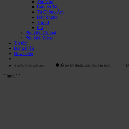
Thẻ Nhớ
Balo và Túi
Tủ Chống Ẩm
Đèn Studio
Tripod
Pin
Phụ kiện Gimbal
Phụ kiện Micro
Tin tức
Đăng nhập
Newsletter
ũ đổi mới, định giá cao
Hỗ trợ kỹ thuật, giải đáp tận tình
Đổi tr
```html
```