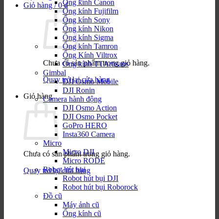
Ống kính Canon
Giỏ hàng /
0
₫
Ống kính Fujifilm
Ống kính Sony
Ống kính Nikon
Ống kính Sigma
Ống kính Tamron
Ống Kính Viltrox
Chưa có sản phẩm trong giỏ hàng.
Ống kính TTArtisans
Gimbal
Quay trở lại cửa hàng
DJI Osmo Mobile
DJI Ronin
Giỏ hàng
Camera hành động
DJI Osmo Action
DJI Osmo Pocket
GoPro HERO
Insta360 Camera
Micro
Micro DJI
Chưa có sản phẩm trong giỏ hàng.
Micro RODE
Robot hút bụi
Quay trở lại cửa hàng
Robot hút bụi DJI
Robot hút bụi Roborock
Đồ cũ
Máy ảnh cũ
Ống kính cũ