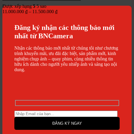
này
Được xếp hạng
có
5
5 sao
Khoảng
11.000.000
nhiều
₫
–
11.500.000
₫
giá:
biến
từ
thể.
Đăng ký nhận các thông báo mới
11.000.000 ₫
Các
đến
tùy
nhất từ BNCamera
11.500.000 ₫
chọn
có
Nhận các thông báo mới nhất từ chúng tôi như chương
thể
trình khuyến mãi, ưu đãi đặc biệt, sản phẩm mới, kinh
được
nghiệm chụp ảnh – quay phim, cùng nhiều thông tin
chọn
hữu ích dành cho người yêu nhiếp ảnh và sáng tạo nội
trên
dung.
trang
sản
phẩm