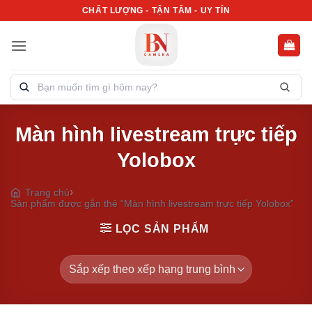
Bỏ
CHẤT LƯỢNG - TẬN TÂM - UY TÍN
qua
nội
dung
Tìm
kiếm
sản
Màn hình livestream trực tiếp
phẩm:
Yolobox
Trang chủ
Sản phẩm được gắn thẻ “Màn hình livestream trực tiếp Yolobox”
LỌC SẢN PHẨM