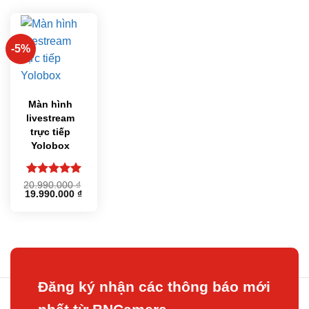
-5%
Màn hình
livestream
trực tiếp
Yolobox
Được xếp
20.990.000
₫
Giá
Giá
19.990.000
₫
hạng
5
5
gốc
hiện
sao
là:
tại
20.990.000 ₫.
là:
19.990.000 ₫.
Đăng ký nhận các thông báo mới