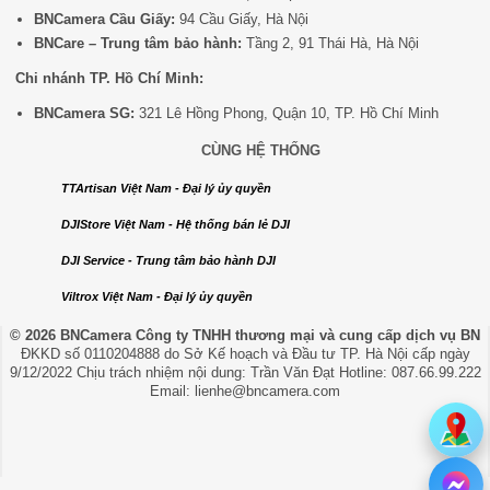
BNCamera Cầu Giấy:
94 Cầu Giấy, Hà Nội
BNCare – Trung tâm bảo hành:
Tầng 2, 91 Thái Hà, Hà Nội
Chi nhánh TP. Hồ Chí Minh:
BNCamera SG:
321 Lê Hồng Phong, Quận 10, TP. Hồ Chí Minh
CÙNG HỆ THỐNG
TTArtisan Việt Nam - Đại lý ủy quyền
DJIStore Việt Nam - Hệ thống bán lẻ DJI
DJI Service - Trung tâm bảo hành DJI
Viltrox Việt Nam - Đại lý ủy quyền
© 2026 BNCamera
Công ty TNHH thương mại và cung cấp dịch vụ BN
ĐKKD số 0110204888 do Sở Kế hoạch và Đầu tư TP. Hà Nội cấp ngày
9/12/2022 Chịu trách nhiệm nội dung: Trần Văn Đạt Hotline: 087.66.99.222
Email: lienhe@bncamera.com