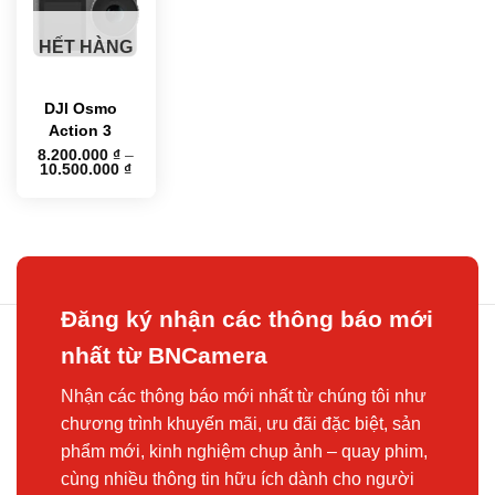
HẾT HÀNG
DJI Osmo
Action 3
8.200.000
₫
–
Khoảng
10.500.000
₫
giá:
từ
8.200.000 ₫
đến
10.500.000 ₫
Đăng ký nhận các thông báo mới
nhất từ BNCamera
Nhận các thông báo mới nhất từ chúng tôi như
chương trình khuyến mãi, ưu đãi đặc biệt, sản
phẩm mới, kinh nghiệm chụp ảnh – quay phim,
cùng nhiều thông tin hữu ích dành cho người