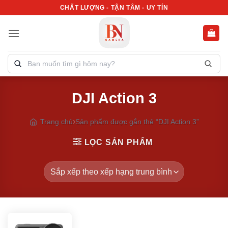
Bỏ
CHẤT LƯỢNG - TẬN TÂM - UY TÍN
qua
nội
dung
Tìm
kiếm
sản
DJI Action 3
phẩm:
Trang chủ
Sản phẩm được gắn thẻ “DJI Action 3”
LỌC SẢN PHẨM