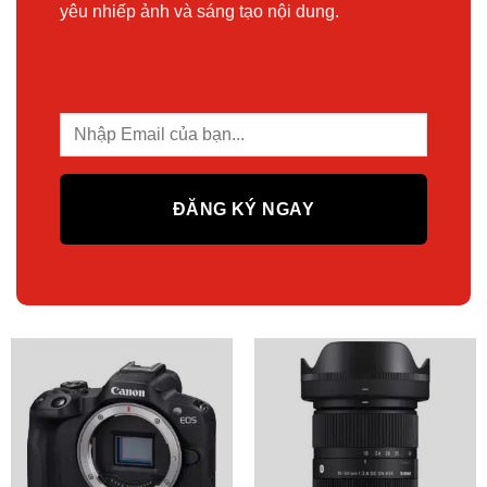
yêu nhiếp ảnh và sáng tạo nội dung.