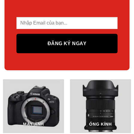
MÁY ẢNH
ỐNG KÍNH