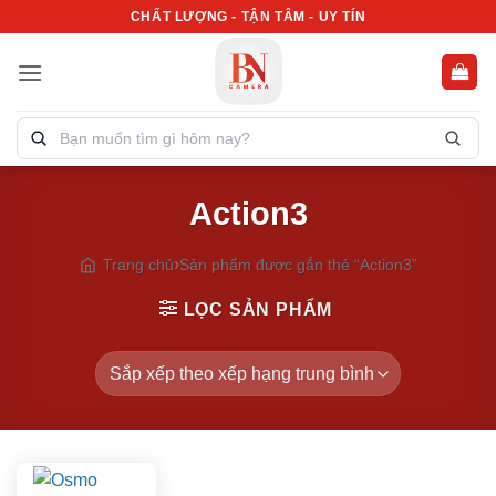
Bỏ
CHẤT LƯỢNG - TẬN TÂM - UY TÍN
qua
nội
dung
Tìm
kiếm
sản
Action3
phẩm:
Trang chủ
Sản phẩm được gắn thẻ “Action3”
LỌC SẢN PHẨM