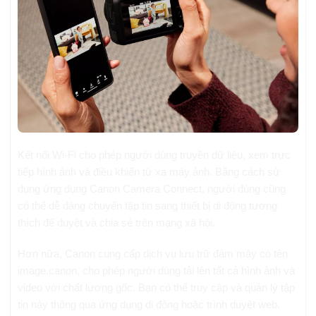
Kết nối Wi-Fi cho phép người dùng truyền dữ liệu, xem trực
tiếp hình ảnh và điều khiển từ xa máy ảnh. Bằng cách sử
dụng ứng dụng Canon Camera Connect, người dùng cũng
có thể dễ dàng chuyển tập tin sang thiết bị di động tương
thích để duyệt và chia sẻ trên mạng xã hội.
Hơn nữa, Canon cung cấp dịch vụ lưu trữ đám mây có tên
image.canon, cho phép người dùng tải lên tất cả hình ảnh và
video với chất lượng gốc. Bạn có thể truy cập và quản lý tập
tin này thông qua ứng dụng di động hoặc trình duyệt web.