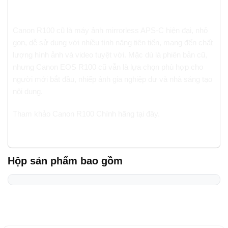
Kết luận
Canon R100 cũ là máy ảnh mirrorless APS-C hiện đại, nhỏ
gọn, dễ sử dụng với nhiều tính năng tiên tiến, mang đến chất
lượng hình ảnh và video tuyệt vời. Mặc dù là phiên bản cũ,
nhưng Canon EOS R100 cũ vẫn là lựa chọn phù hợp cho
người mới bắt đầu, nhiếp ảnh gia nghiệp dư và nhà sáng tạo
nội dung.
Tham khảo Canon R100 Chính hãng tại
đây
.
Hộp sản phẩm bao gồm