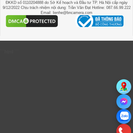
ĐKKD số 0110204888 do Sở Kế hoạch và Đầu tư TP. Hà Nội cấp ngày
9/12/2022 Chịu trách nhiệm nội dung: Trần Văn Đạt Hotline: 087.66.99.222
Email: lienhe@bncamera.com
```html
```