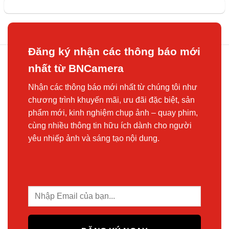
Đăng ký nhận các thông báo mới
nhất từ BNCamera
Nhận các thông báo mới nhất từ chúng tôi như
chương trình khuyến mãi, ưu đãi đặc biệt, sản
phẩm mới, kinh nghiệm chụp ảnh – quay phim,
cùng nhiều thông tin hữu ích dành cho người
yêu nhiếp ảnh và sáng tạo nội dung.