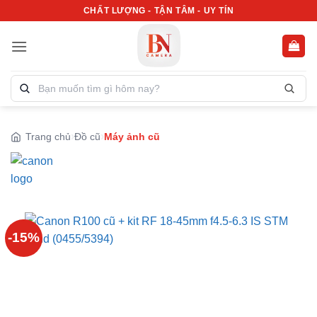
Bỏ
CHẤT LƯỢNG - TẬN TÂM - UY TÍN
qua
nội
dung
Tìm
kiếm
sản
phẩm:
Trang chủ
Đồ cũ
Máy ảnh cũ
-15%