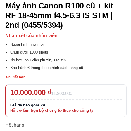
Máy ảnh Canon R100 cũ + kit
RF 18-45mm f4.5-6.3 IS STM |
2nd (0455/5394)
Nhận xét của nhân viên:
Ngoại hình như mới
Chụp dưới 1000 shots
No box, phụ kiện pin zin, sạc zin
Bảo hành 6 tháng theo chính sách hàng cũ
Chi tiết hơn
Giá
Giá
10.000.000
₫
11.800.000
₫
gốc
hiện
là:
tại
11.800.000 ₫.
là:
10.000.000 ₫.
Hết hàng