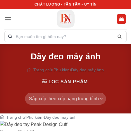
Bỏ
CHẤT LƯỢNG - TẬN TÂM - UY TÍN
qua
nội
dung
Tìm
kiếm
sản
Dây đeo máy ảnh
phẩm:
Trang chủ
Phụ kiện
Dây đeo máy ảnh
LỌC SẢN PHẨM
Trang chủ
Phụ kiện
Dây đeo máy ảnh