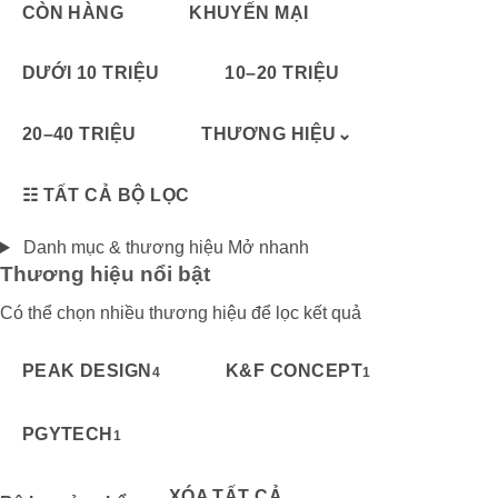
CÒN HÀNG
KHUYẾN MẠI
DƯỚI 10 TRIỆU
10–20 TRIỆU
20–40 TRIỆU
THƯƠNG HIỆU
⌄
☷
TẤT CẢ BỘ LỌC
Danh mục & thương hiệu
Mở nhanh
Thương hiệu nổi bật
Có thể chọn nhiều thương hiệu để lọc kết quả
PEAK DESIGN
K&F CONCEPT
4
1
PGYTECH
1
XÓA TẤT CẢ