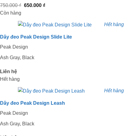
Giá
Giá
750.000
₫
650.000
₫
gốc
hiện
Còn hàng
là:
tại
Hết hàng
750.000 ₫.
là:
650.000 ₫.
Dây đeo Peak Design Slide Lite
Peak Design
Ash Gray, Black
Liên hệ
Hết hàng
Hết hàng
Dây đeo Peak Design Leash
Peak Design
Ash Gray, Black