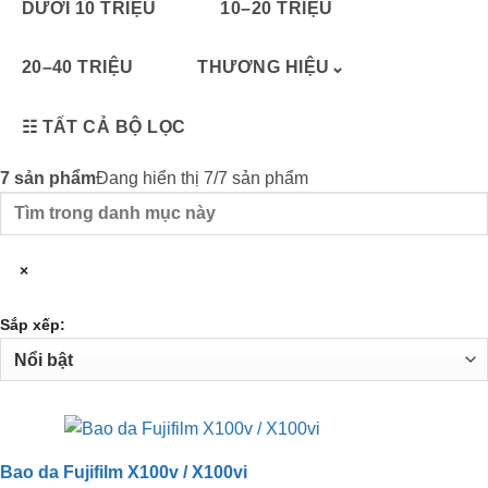
DƯỚI 10 TRIỆU
10–20 TRIỆU
20–40 TRIỆU
THƯƠNG HIỆU
⌄
☷
TẤT CẢ BỘ LỌC
7
sản phẩm
Đang hiển thị 7/7 sản phẩm
Tìm
trong
danh
×
mục
này
Sắp xếp:
Bao da Fujifilm X100v / X100vi