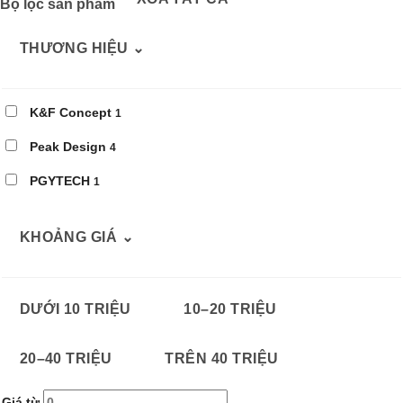
Bộ lọc sản phẩm
THƯƠNG HIỆU
⌄
K&F Concept
1
Peak Design
4
PGYTECH
1
KHOẢNG GIÁ
⌄
DƯỚI 10 TRIỆU
10–20 TRIỆU
20–40 TRIỆU
TRÊN 40 TRIỆU
Giá từ