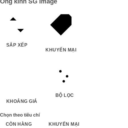
Ống kính SG Image
SẮP XẾP
KHUYẾN MẠI
BỘ LỌC
KHOẢNG GIÁ
Chọn theo tiêu chí
CÒN HÀNG
KHUYẾN MẠI