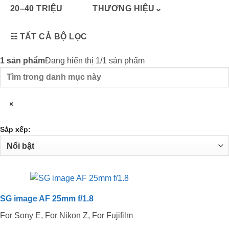
20–40 TRIỆU
THƯƠNG HIỆU
⌄
☷
TẤT CẢ BỘ LỌC
1
sản phẩm
Đang hiển thị 1/1 sản phẩm
Tìm
trong
danh
×
mục
này
Sắp xếp:
SG image AF 25mm f/1.8
For Sony E, For Nikon Z, For Fujifilm