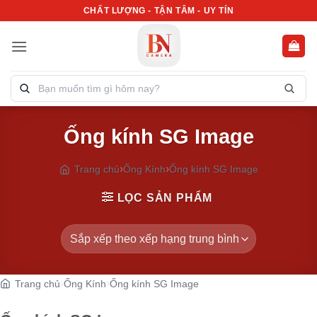
Bỏ
CHẤT LƯỢNG - TẬN TÂM - UY TÍN
qua
nội
dung
Tìm
kiếm
sản
Ống kính SG Image
phẩm:
Trang chủ
Ống Kính
Ống kính SG Image
LỌC SẢN PHẨM
Trang chủ
Ống Kính
Ống kính SG Image