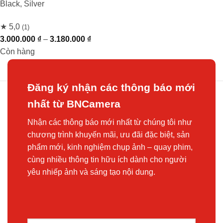
Black, Silver
★ 5,0
(1)
Khoảng
3.000.000
₫
–
3.180.000
₫
giá:
Còn hàng
từ
3.000.000 ₫
Đăng ký nhận các thông báo mới
đến
3.180.000 ₫
nhất từ BNCamera
Nhận các thông báo mới nhất từ chúng tôi như
chương trình khuyến mãi, ưu đãi đặc biệt, sản
phẩm mới, kinh nghiệm chụp ảnh – quay phim,
cùng nhiều thông tin hữu ích dành cho người
yêu nhiếp ảnh và sáng tạo nội dung.