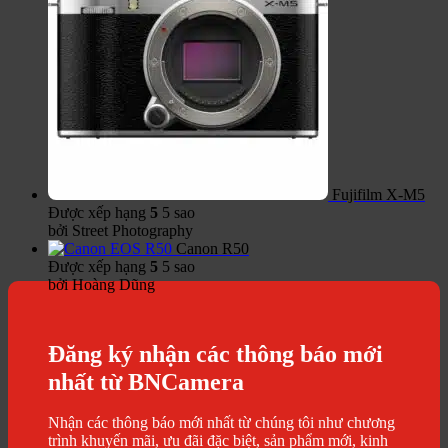
Fujifilm X-M5
Được xếp hạng
5
5 sao
bởi Street Photography
Canon R50
Được xếp hạng
5
5 sao
bởi Hoàng Dũng
Đăng ký nhận các thông báo mới
nhất từ BNCamera
Nhận các thông báo mới nhất từ chúng tôi như chương
trình khuyến mãi, ưu đãi đặc biệt, sản phẩm mới, kinh