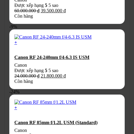
sản
Được xếp hạng
5
5 sao
phẩm
Giá
Giá
60.000.000
₫
39.500.000
₫
gốc
hiện
Còn hàng
là:
tại
-9%
60.000.000 ₫.
là:
39.500.000 ₫.
+
Canon RF 24-240mm f/4-6.3 IS USM
Canon
Được xếp hạng
5
5 sao
Giá
Giá
24.000.000
₫
21.800.000
₫
gốc
hiện
Còn hàng
là:
tại
-24%
24.000.000 ₫.
là:
21.800.000 ₫.
+
Canon RF 85mm f/1.2L USM (Standard)
Canon