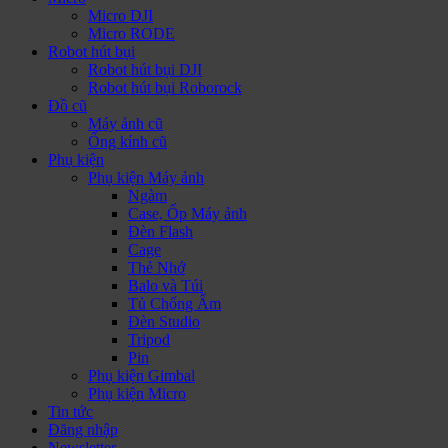
Micro DJI
Micro RODE
Robot hút bụi
Robot hút bụi DJI
Robot hút bụi Roborock
Đồ cũ
Máy ảnh cũ
Ống kính cũ
Phụ kiện
Phụ kiện Máy ảnh
Ngàm
Case, Ốp Máy ảnh
Đèn Flash
Cage
Thẻ Nhớ
Balo và Túi
Tủ Chống Ẩm
Đèn Studio
Tripod
Pin
Phụ kiện Gimbal
Phụ kiện Micro
Tin tức
Đăng nhập
Newsletter