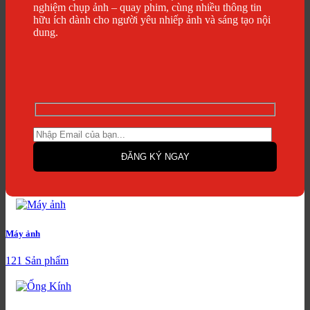
nghiệm chụp ảnh – quay phim, cùng nhiều thông tin
hữu ích dành cho người yêu nhiếp ảnh và sáng tạo nội
dung.
Máy ảnh
121 Sản phẩm