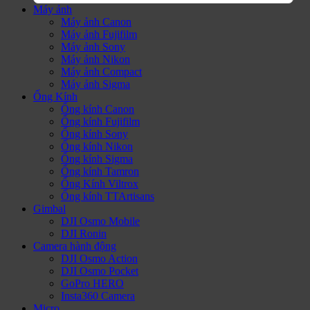
Máy ảnh
Máy ảnh Canon
Máy ảnh Fujifilm
Máy ảnh Sony
Máy ảnh Nikon
Máy ảnh Compact
Máy ảnh Sigma
Ống Kính
Ống kính Canon
Ống kính Fujifilm
Ống kính Sony
Ống kính Nikon
Ống kính Sigma
Ống kính Tamron
Ống Kính Viltrox
Ống kính TTArtisans
Gimbal
DJI Osmo Mobile
DJI Ronin
Camera hành động
DJI Osmo Action
DJI Osmo Pocket
GoPro HERO
Insta360 Camera
Micro