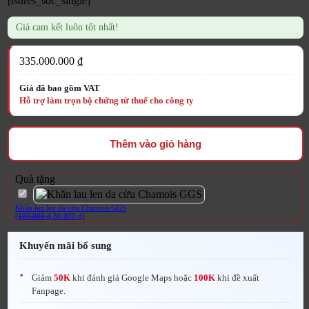
[isures_sdc_single]
Giá cam kết luôn tốt nhất!
335.000.000
₫
Thêm vào giỏ hàng
Quà tặng
Khăn lau len da cừu Chamois GGS
Giá gốc là: 100.000 ₫.
Giá hiện tại là: 80.000 ₫.
(
100.000
₫
80.000
₫
)
Khuyến mãi bổ sung
Giảm
50K
khi đánh giá Google Maps hoặc
100K
khi đề xuất
Fanpage.