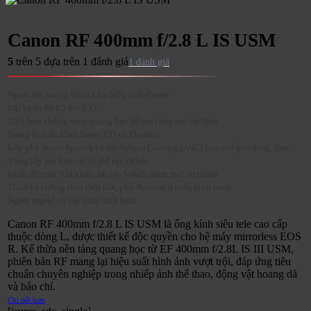
Canon RF 400mm f/2.8 L IS USM
5
trên 5 dựa trên
1
đánh giá
1
Ngàm RF, tương thích cảm biến Full-Frame
Dải khẩu độ f/2.8 – f/32
Tích hợp chống rung quang học hỗ trợ chụp tay ổn định
Trang bị thấu kính Super UD và Fluorite
Lớp phủ Super Spectra và Air Sphere Coating (ASC) hạn chế ghosting, flare
Vòng lấy nét điện tử có thể tùy chỉnh,
Khẩu độ tròn 9 lá khẩu, tái tạo bokeh mềm mại, tự nhiên
Thiết kế chống chịu thời tiết, phủ fluorine ở thấu kính trước
Ngàm tripod có thể xoay linh hoạt
Canon RF 400mm f/2.8 L IS USM là ống kính siêu tele cao cấp
thuộc dòng L, được thiết kế độc quyền cho hệ máy mirrorless EOS
R. Kế thừa nền tảng quang học từ EF 400mm f/2.8L IS III USM,
phiên bản RF mang lại hiệu suất hình ảnh vượt trội, đáp ứng tiêu
chuẩn chuyên nghiệp trong nhiếp ảnh thể thao, động vật hoang dã
và báo chí.
Chi tiết hơn