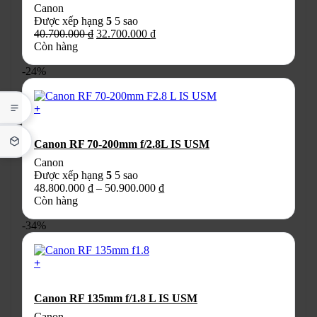
trang
Canon
sản
Được xếp hạng
5
5 sao
phẩm
Giá
Giá
40.700.000
₫
32.700.000
₫
gốc
hiện
Còn hàng
là:
tại
-24%
40.700.000 ₫.
là:
32.700.000 ₫.
+
Sản
phẩm
Canon RF 70-200mm f/2.8L IS USM
này
có
Canon
nhiều
Được xếp hạng
5
5 sao
biến
Khoảng
48.800.000
₫
–
50.900.000
₫
thể.
giá:
Còn hàng
Các
từ
tùy
-34%
48.800.000 ₫
chọn
đến
có
50.900.000 ₫
thể
+
được
chọn
Canon RF 135mm f/1.8 L IS USM
trên
trang
Canon