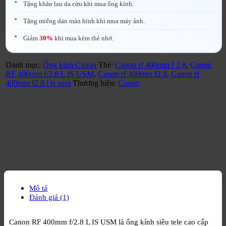
Tặng khăn lau da cừu khi mua ống kính.
Tặng miếng dán màn hình khi mua máy ảnh.
Giảm
30%
khi mua kèm thẻ nhớ.
Danh mục:
Ống kính Canon
Thẻ:
Canon rf 400mm f 2.8
,
Canon
RF 400mm f/2.8 L IS USM
,
Canon rf 400mm f2 8
,
Canon rf
400mm f2 8 l is usm
Thương hiệu:
Canon
Mô tả
Đánh giá (1)
Canon RF 400mm f/2.8 L IS USM là ống kính siêu tele cao cấp