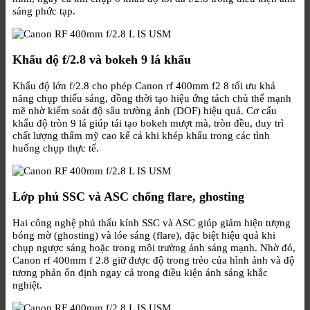
sáng phức tạp.
Khẩu độ f/2.8 và bokeh 9 lá khẩu
Khẩu độ lớn f/2.8 cho phép Canon rf 400mm f2 8 tối ưu khả
năng chụp thiếu sáng, đồng thời tạo hiệu ứng tách chủ thể mạnh
mẽ nhờ kiểm soát độ sâu trường ảnh (DOF) hiệu quả. Cơ cấu
khẩu độ tròn 9 lá giúp tái tạo bokeh mượt mà, tròn đều, duy trì
chất lượng thẩm mỹ cao kể cả khi khép khẩu trong các tình
huống chụp thực tế.
Lớp phủ SSC và ASC chống flare, ghosting
Hai công nghệ phủ thấu kính SSC và ASC giúp giảm hiện tượng
bóng mờ (ghosting) và lóe sáng (flare), đặc biệt hiệu quả khi
chụp ngược sáng hoặc trong môi trường ánh sáng mạnh. Nhờ đó,
Canon rf 400mm f 2.8 giữ được độ trong trẻo của hình ảnh và độ
tương phản ổn định ngay cả trong điều kiện ánh sáng khắc
nghiệt.