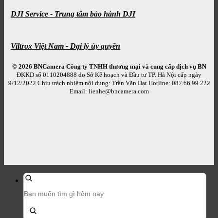
DJI Service - Trung tâm bảo hành DJI
Viltrox Việt Nam - Đại lý ủy quyền
© 2026 BNCamera
Công ty TNHH thương mại và cung cấp dịch vụ BN
ĐKKD số 0110204888 do Sở Kế hoạch và Đầu tư TP. Hà Nội cấp ngày
9/12/2022 Chịu trách nhiệm nội dung: Trần Văn Đạt Hotline: 087.66.99.222
Email: lienhe@bncamera.com
Tìm
kiếm
sản
phẩm: