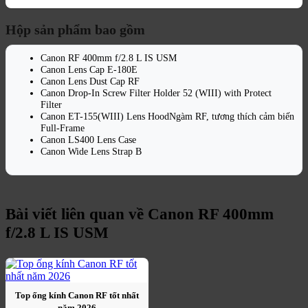
Hộp sản phẩm bao gồm
Canon RF 400mm f/2.8 L IS USM
Canon Lens Cap E-180E
Canon Lens Dust Cap RF
Canon Drop-In Screw Filter Holder 52 (WIII) with Protect
Filter
Canon ET-155(WIII) Lens HoodNgàm RF, tương thích cảm biến
Full-Frame
Canon LS400 Lens Case
Canon Wide Lens Strap B
Bài viết liên quan về
Canon RF 400mm
f/2.8 L IS USM
Top ống kính Canon RF tốt nhất
năm 2026