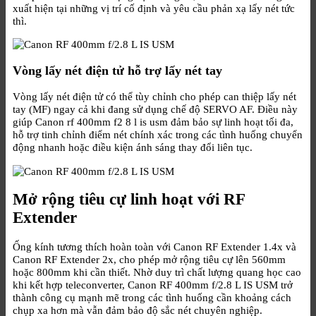
xuất hiện tại những vị trí cố định và yêu cầu phản xạ lấy nét tức
thì.
Vòng lấy nét điện tử hỗ trợ lấy nét tay
Vòng lấy nét điện tử có thể tùy chỉnh cho phép can thiệp lấy nét
tay (MF) ngay cả khi đang sử dụng chế độ SERVO AF. Điều này
giúp Canon rf 400mm f2 8 l is usm đảm bảo sự linh hoạt tối đa,
hỗ trợ tinh chỉnh điểm nét chính xác trong các tình huống chuyển
động nhanh hoặc điều kiện ánh sáng thay đổi liên tục.
Mở rộng tiêu cự linh hoạt với RF
Extender
Ống kính tương thích hoàn toàn với Canon RF Extender 1.4x và
Canon RF Extender 2x, cho phép mở rộng tiêu cự lên 560mm
hoặc 800mm khi cần thiết. Nhờ duy trì chất lượng quang học cao
khi kết hợp teleconverter, Canon RF 400mm f/2.8 L IS USM trở
thành công cụ mạnh mẽ trong các tình huống cần khoảng cách
chụp xa hơn mà vẫn đảm bảo độ sắc nét chuyên nghiệp.