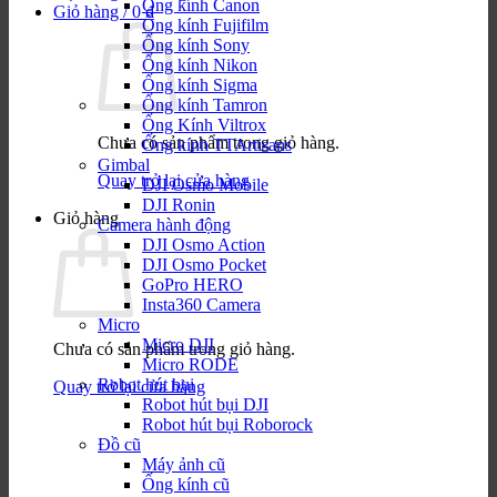
Ống kính Canon
Giỏ hàng /
0
₫
Ống kính Fujifilm
Ống kính Sony
Ống kính Nikon
Ống kính Sigma
Ống kính Tamron
Ống Kính Viltrox
Chưa có sản phẩm trong giỏ hàng.
Ống kính TTArtisans
Gimbal
Quay trở lại cửa hàng
DJI Osmo Mobile
DJI Ronin
Giỏ hàng
Camera hành động
DJI Osmo Action
DJI Osmo Pocket
GoPro HERO
Insta360 Camera
Micro
Micro DJI
Chưa có sản phẩm trong giỏ hàng.
Micro RODE
Robot hút bụi
Quay trở lại cửa hàng
Robot hút bụi DJI
Robot hút bụi Roborock
Đồ cũ
Máy ảnh cũ
Ống kính cũ