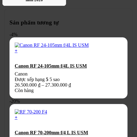
Sản phẩm tương tự
-4%
+
Sản
phẩm
Canon RF 24-105mm f/4L IS USM
này
có
Canon
nhiều
Được xếp hạng
5
5 sao
biến
Khoảng
26.500.000
₫
–
27.300.000
₫
thể.
giá:
Còn hàng
Các
từ
tùy
-20%
26.500.000 ₫
chọn
đến
có
27.300.000 ₫
thể
+
được
chọn
Canon RF 70-200mm f/4 L IS USM
trên