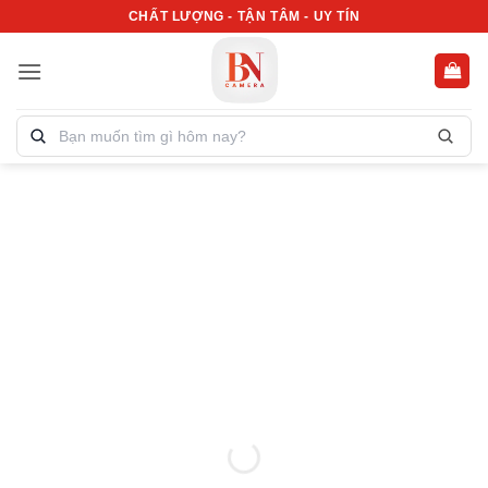
Bỏ
CHẤT LƯỢNG - TẬN TÂM - UY TÍN
qua
nội
dung
Tìm
kiếm
sản
phẩm: