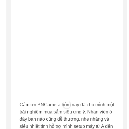
“
“
Cảm ơn BNCamera hôm nay đã cho mình một
Tự thư
trải nghiệm mua sắm siêu ưng ý. Nhân viên ở
tại BN
đây bạn nào cũng dễ thương, nhẹ nhàng và
sức! Đ
siêu nhiệt tình hỗ trợ mình setup máy từ A đến
giá cả 