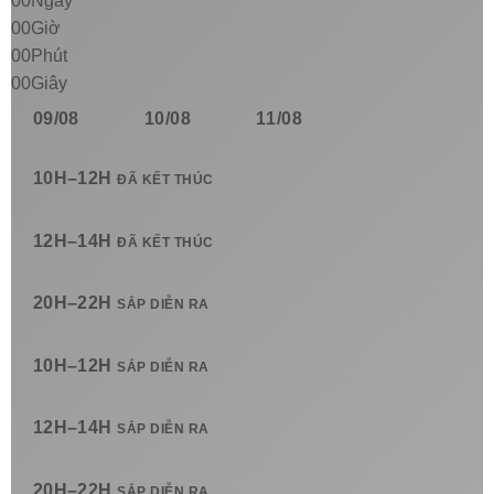
00
Ngày
00
Giờ
00
Phút
00
Giây
09/08
10/08
11/08
10H–12H
ĐÃ KẾT THÚC
12H–14H
ĐÃ KẾT THÚC
20H–22H
SẮP DIỄN RA
10H–12H
SẮP DIỄN RA
12H–14H
SẮP DIỄN RA
20H–22H
SẮP DIỄN RA