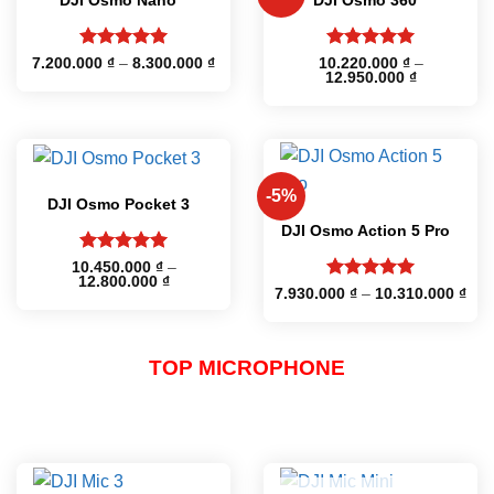
DJI Osmo Nano
DJI Osmo 360
Được xếp
Được xếp
Khoảng
7.200.000
₫
–
8.300.000
₫
10.220.000
₫
–
giá:
Khoảng
12.950.000
₫
hạng
5
5
hạng
5
5
từ
giá:
sao
sao
7.200.000 ₫
từ
đến
10.220.000
8.300.000 ₫
đến
12.950.000
-5%
DJI Osmo Pocket 3
DJI Osmo Action 5 Pro
Được xếp
10.450.000
₫
–
Khoảng
12.800.000
₫
hạng
5
5
Được xếp
Kho
7.930.000
₫
–
10.310.000
₫
giá:
sao
giá:
hạng
5
5
từ
từ
10.450.000 ₫
sao
7.9
đến
đến
12.800.000 ₫
10.
TOP MICROPHONE