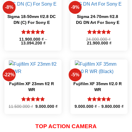
-8%
-9%
Sigma 18-50mm f/2.8 DC
Sigma 24-70mm f/2.8
DN (C) For Sony E
DG DN Art For Sony E
Được xếp
Được xếp
11.900.000
₫
–
24.000.000
₫
Khoảng
Giá
Giá
13.094.200
₫
21.900.000
₫
hạng
5
5
hạng
5
5
giá:
gốc
hiện
sao
sao
từ
là:
tại
11.900.000 ₫
24.000.000 ₫.
là:
đến
21.900.000
13.094.200 ₫
-22%
-5%
Fujifilm XF 23mm f/2 R
Fujifilm XF 35mm f/2.0 R
WR
WR
Được xếp
Được xếp
Giá
Giá
Kho
11.500.000
₫
9.000.000
₫
9.000.000
₫
–
9.800.000
₫
gốc
hiện
giá:
hạng
5
5
hạng
5
5
là:
tại
từ
sao
sao
11.500.000 ₫.
là:
9.00
9.000.000 ₫.
đến
9.80
TOP ACTION CAMERA