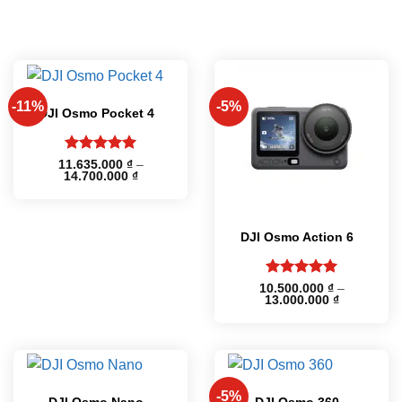
-11%
-5%
DJI Osmo Pocket 4
Được xếp
11.635.000
₫
–
Khoảng
14.700.000
₫
hạng
5
5
giá:
sao
từ
11.635.000 ₫
đến
14.700.000 ₫
DJI Osmo Action 6
Được xếp
10.500.000
₫
–
Khoảng
13.000.000
₫
hạng
5
5
giá:
sao
từ
10.500.000
đến
13.000.000
-5%