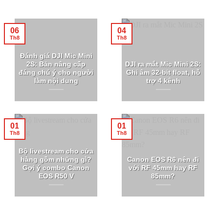
06
04
Th8
Th8
Đánh giá DJI Mic Mini
2S: Bản nâng cấp
DJI ra mắt Mic Mini 2S:
đáng chú ý cho người
Ghi âm 32-bit float, hỗ
làm nội dung
trợ 4 kênh
01
01
Th8
Th8
Bộ livestream cho cửa
hàng gồm những gì?
Canon EOS R6 nên đi
Gợi ý combo Canon
với RF 45mm hay RF
EOS R50 V
85mm?