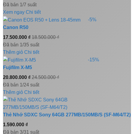
Đã bán 1/7 suất
Xem ngay
Chi tiết
-5%
Canon R50
17.500.000
₫
18.500.000
₫
Đã bán 1/35 suất
Thêm giỏ
Chi tiết
-15%
Fujifilm X-M5
20.800.000
₫
24.500.000
₫
Đã bán 1/24 suất
Thêm giỏ
Chi tiết
Thẻ Nhớ SDXC Sony 64GB 277MB/150MB/S (SF-M64/T2)
1.590.000
₫
Đã bán 3/31 suất