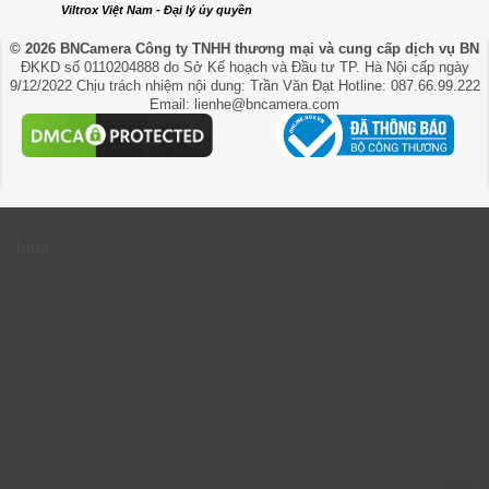
Viltrox Việt Nam - Đại lý ủy quyền
© 2026 BNCamera
Công ty TNHH thương mại và cung cấp dịch vụ BN
ĐKKD số 0110204888 do Sở Kế hoạch và Đầu tư TP. Hà Nội cấp ngày
9/12/2022 Chịu trách nhiệm nội dung: Trần Văn Đạt Hotline: 087.66.99.222
Email: lienhe@bncamera.com
```html
```