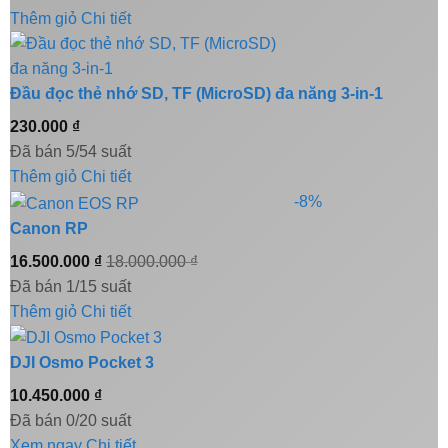
Thêm giỏ
Chi tiết
Đầu đọc thẻ nhớ SD, TF (MicroSD) đa năng 3-in-1
230.000
₫
Đã bán 5/54 suất
Thêm giỏ
Chi tiết
-8%
Canon RP
16.500.000
₫
18.000.000
₫
Đã bán 1/15 suất
Thêm giỏ
Chi tiết
DJI Osmo Pocket 3
10.450.000
₫
Đã bán 0/20 suất
Xem ngay
Chi tiết