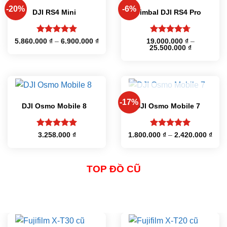
-20%
-6%
DJI RS4 Mini
Gimbal DJI RS4 Pro
Được xếp
Được xếp
Khoảng
5.860.000
₫
–
6.900.000
₫
19.000.000
₫
–
giá:
Khoảng
25.500.000
₫
hạng
5
5
hạng
4.75
từ
giá:
sao
5 sao
5.860.000 ₫
từ
đến
19.000.000
6.900.000 ₫
đến
25.500.000
HẾT HÀNG
-17%
DJI Osmo Mobile 8
DJI Osmo Mobile 7
Được xếp
Được xếp
Kho
3.258.000
₫
1.800.000
₫
–
2.420.000
₫
giá:
hạng
5
5
hạng
5
5
từ
sao
sao
1.80
đến
2.42
TOP ĐỒ CŨ