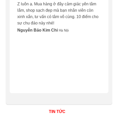
Z luôn ạ. Mua hàng ở đây cảm giác yên tâm
mình. 
lắm, shop sạch đẹp mà bạn nhân viên còn
sạch s
xinh xắn, tư vấn có tâm vô cùng. 10 điểm cho
vấn nh
sự chu đáo này nhé!
mua má
nha, đ
Nguyễn Bảo Kim Chi
Hà Nội
Nguyễ
TIN TỨC