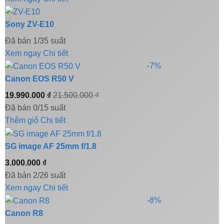
Sony ZV-E10
Đã bán 1/35 suất
Xem ngay
Chi tiết
-7%
Canon EOS R50 V
19.990.000
₫
21.500.000
₫
Đã bán 0/15 suất
Thêm giỏ
Chi tiết
SG image AF 25mm f/1.8
3.000.000
₫
Đã bán 2/26 suất
Xem ngay
Chi tiết
-8%
Canon R8