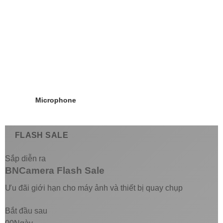
Microphone
FLASH SALE
Sắp diễn ra
BNCamera Flash Sale
Ưu đãi giới hạn cho máy ảnh và thiết bị quay chụp
Bắt đầu sau