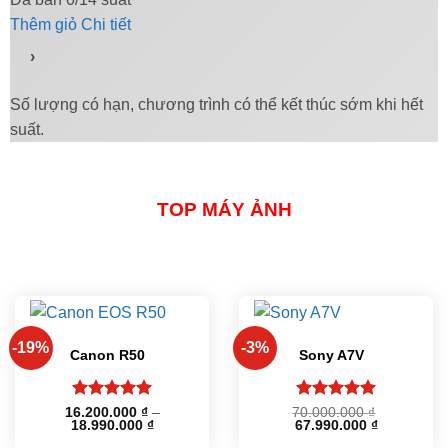
Thêm giỏ
Chi tiết
›
Số lượng có hạn, chương trình có thể kết thúc sớm khi hết
suất.
TOP MÁY ẢNH
-19%
-3%
Canon R50
Sony A7V
Được xếp
Được xếp
16.200.000
₫
–
70.000.000
₫
Khoảng
Giá
Giá
18.990.000
₫
67.990.000
₫
hạng
5
5
hạng
5
5
giá:
gốc
hiện
sao
sao