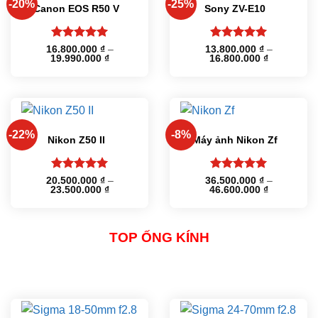
-20%
-25%
Canon EOS R50 V
Sony ZV-E10
Được xếp
Được xếp
16.800.000
₫
–
13.800.000
₫
–
Khoảng
Khoảng
19.990.000
₫
16.800.000
₫
hạng
5
5
hạng
5
5
giá:
giá:
sao
sao
từ
từ
16.800.000 ₫
13.800.000
đến
đến
19.990.000 ₫
16.800.000
-22%
-8%
Nikon Z50 II
Máy ảnh Nikon Zf
Được xếp
Được xếp
20.500.000
₫
–
36.500.000
₫
–
Khoảng
Khoảng
23.500.000
₫
46.600.000
₫
hạng
5
5
hạng
5
5
giá:
giá:
sao
sao
từ
từ
20.500.000 ₫
36.500.000
đến
đến
23.500.000 ₫
46.600.000
TOP ỐNG KÍNH