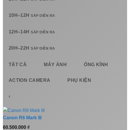
10H–12H
SẮP DIỄN RA
12H–14H
SẮP DIỄN RA
20H–22H
SẮP DIỄN RA
TẤT CẢ
MÁY ẢNH
ỐNG KÍNH
ACTION CAMERA
PHỤ KIỆN
‹
Canon R6 Mark III
60.500.000
₫