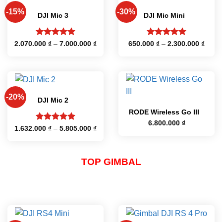
HẾT HÀNG
-15%
-30%
DJI Mic 3
DJI Mic Mini
Được xếp
Được xếp
Khoảng
Khoả
2.070.000
₫
–
7.000.000
₫
650.000
₫
–
2.300.000
₫
giá:
giá:
hạng
5
5
hạng
5
5
từ
từ
sao
sao
2.070.000 ₫
650.0
đến
đến
7.000.000 ₫
2.300
-20%
DJI Mic 2
RODE Wireless Go III
6.800.000
₫
Được xếp
Khoảng
1.632.000
₫
–
5.805.000
₫
giá:
hạng
5
5
từ
sao
1.632.000 ₫
đến
5.805.000 ₫
TOP GIMBAL