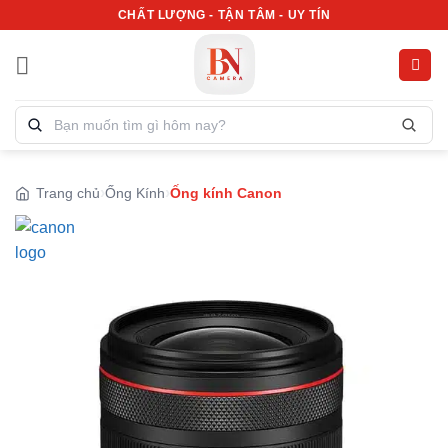
Bỏ
CHẤT LƯỢNG - TẬN TÂM - UY TÍN
qua
nội
dung
Tìm
kiếm
sản
phẩm:
Trang chủ
Ống Kính
Ống kính Canon