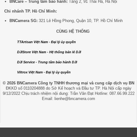
BNCare – Trung tâm bảo hành:
Tầng 2, 91 Thái Hà, Hà Nội
Chi nhánh TP. Hồ Chí Minh:
BNCamera SG:
321 Lê Hồng Phong, Quận 10, TP. Hồ Chí Minh
CÙNG HỆ THỐNG
TTArtisan Việt Nam - Đại lý ủy quyền
DJIStore Việt Nam - Hệ thống bán lẻ DJI
DJI Service - Trung tâm bảo hành DJI
Viltrox Việt Nam - Đại lý ủy quyền
© 2026 BNCamera
Công ty TNHH thương mại và cung cấp dịch vụ BN
ĐKKD số 0110204888 do Sở Kế hoạch và Đầu tư TP. Hà Nội cấp ngày
9/12/2022 Chịu trách nhiệm nội dung: Trần Văn Đạt Hotline: 087.66.99.222
Email: lienhe@bncamera.com