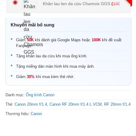
Khăn lau len da cừu Chamois GGS
(
100.000
₫
Khuyến mãi bổ sung
Giảm
50K
khi đánh giá Google Maps hoặc
100K
khi đề xuất
Fanpage.
Tặng khăn lau da cừu khi mua ống kính.
Tặng miếng dán màn hình khi mua máy ảnh.
Giảm
30%
khi mua kèm thẻ nhớ.
Danh mục:
Ống kính Canon
Thẻ:
Canon 20mm f/1.4
,
Canon RF 20mm f/1.4 L VCM
,
RF 20mm f/1.4
Thương hiệu:
Canon