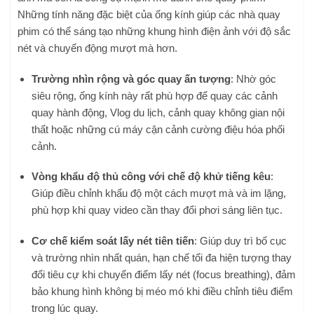
Những tính năng đặc biệt của ống kính giúp các nhà quay
phim có thể sáng tạo những khung hình điện ảnh với độ sắc
nét và chuyển động mượt mà hơn.
Trường nhìn rộng và góc quay ấn tượng
: Nhờ góc
siêu rộng, ống kính này rất phù hợp để quay các cảnh
quay hành động, Vlog du lịch, cảnh quay không gian nội
thất hoặc những cú máy cận cảnh cường điệu hóa phối
cảnh.
Vòng khẩu độ thủ công với chế độ khử tiếng kêu
:
Giúp điều chỉnh khẩu độ một cách mượt mà và im lặng,
phù hợp khi quay video cần thay đổi phơi sáng liên tục.
Cơ chế kiểm soát lấy nét tiên tiến
: Giúp duy trì bố cục
và trường nhìn nhất quán, hạn chế tối đa hiện tượng thay
đổi tiêu cự khi chuyển điểm lấy nét (focus breathing), đảm
bảo khung hình không bị méo mó khi điều chỉnh tiêu điểm
trong lúc quay.