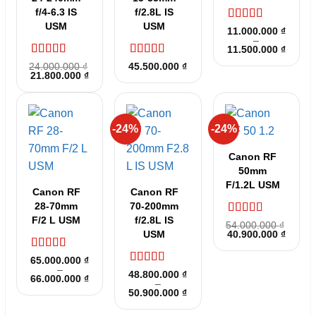
f/4-6.3 IS
f/2.8L IS
USM
USM
Được xếp
11.000.000
₫
hạng
5
–
5 sao
Khoản
11.500.000
₫
giá:
Được xếp
Được xếp
24.000.000
₫
45.500.000
₫
từ
Giá
Giá
21.800.000
hạng
5
5 sao
₫
hạng
5
5 sao
11.000
gốc
hiện
đến
là:
tại
11.500
24.000.000 ₫.
là:
21.800.000 ₫.
-24%
-24%
Canon RF
50mm
F/1.2L USM
Canon RF
Canon RF
28-70mm
70-200mm
F/2 L USM
f/2.8L IS
Được xếp
54.000.000
₫
Giá
Giá
USM
40.900.000
hạng
5
5 sao
₫
gốc
hiện
là:
tại
Được xếp
65.000.000
₫
54.000.000 ₫.
là:
hạng
5
–
5 sao
40.900
Được xếp
48.800.000
₫
Khoảng
66.000.000
₫
hạng
5
–
5 sao
giá:
Khoảng
50.900.000
₫
từ
giá:
65.000.000 ₫
từ
đến