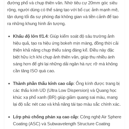
đường phố và chụp thiên văn. Nhờ tiêu cự 20mm góc siêu
rộng, người dùng có thể sáng tạo với bố cục ảnh mạnh mẽ,
tận dụng tối đa sự phóng đại không gian và tiền cảnh để tạo
ra những khung hình ấn tượng.
Khẩu độ lớn f/1.4
: Giúp kiểm soát độ sâu trường ảnh
hiệu quả, tạo ra hiệu ứng bokeh mịn màng, đồng thời cải
thiện khả năng chụp thiếu sáng đáng kể. Điều này đặc
biệt hữu ích khi chụp ảnh thiên văn, giúp thu nhiều ánh
sáng hơn để ghi lại những dải ngân hà rực rỡ mà không
cần tăng ISO quá cao.
Thành phần thấu kính cao cấp
: Ống kính được trang bị
các thấu kính UD (Ultra Low Dispersion) và Quang học
khúc xạ phổ xanh (BR) giúp giảm quang sai màu, mang
lại độ sắc nét cao và khả năng tái tạo màu sắc chính xác.
Lớp phủ chống phản xạ cao cấp
: Công nghệ Air Sphere
Coating (ASC) và Subwavelength Structure Coating