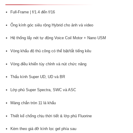
5
2
trên 5 dựa
trên
đánh
giá
Full-Frame | f/1.4 đến f/16
Ống kính góc siêu rộng Hybrid cho ảnh và video
Hệ thống lấy nét tự động Voice Coil Motor + Nano USM
Vòng khẩu độ thủ công có thể bật/tắt tiếng kêu
Vòng điều khiển tùy chỉnh và nút chức năng
Thấu kính Super UD, UD và BR
Lớp phủ Super Spectra, SWC và ASC
Màng chắn tròn 11 lá khẩu
Thiết kế chống chịu thời tiết & lớp phủ Fluorine
Kèm theo giá đỡ kính lọc gel phía sau