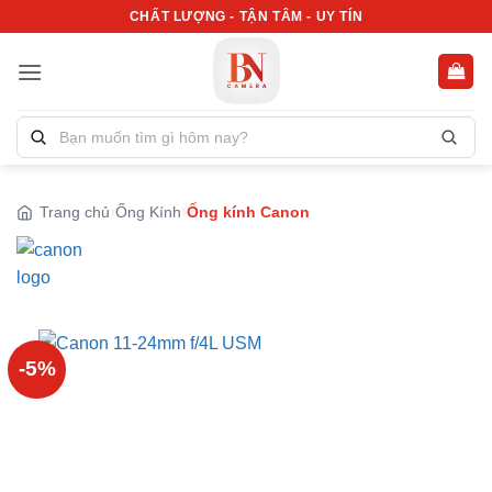
Bỏ
CHẤT LƯỢNG - TẬN TÂM - UY TÍN
qua
nội
dung
Tìm
kiếm
sản
phẩm:
Trang chủ
Ống Kính
Ống kính Canon
-5%