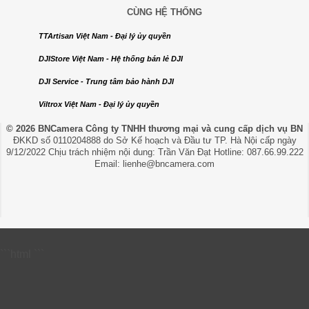
CÙNG HỆ THỐNG
TTArtisan Việt Nam - Đại lý ủy quyền
DJIStore Việt Nam - Hệ thống bán lẻ DJI
DJI Service - Trung tâm bảo hành DJI
Viltrox Việt Nam - Đại lý ủy quyền
© 2026 BNCamera
Công ty TNHH thương mại và cung cấp dịch vụ BN
ĐKKD số 0110204888 do Sở Kế hoạch và Đầu tư TP. Hà Nội cấp ngày
9/12/2022 Chịu trách nhiệm nội dung: Trần Văn Đạt Hotline: 087.66.99.222
Email: lienhe@bncamera.com
```html
```