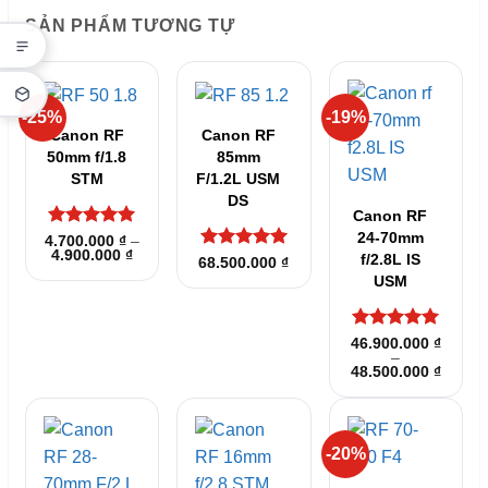
SẢN PHẨM TƯƠNG TỰ
-25%
-19%
Canon RF
Canon RF
50mm f/1.8
85mm
STM
F/1.2L USM
DS
Canon RF
24-70mm
Được xếp
4.700.000
₫
–
Khoảng
4.900.000
₫
hạng
5
5
f/2.8L IS
Được xếp
68.500.000
₫
giá:
sao
hạng
5
5
USM
từ
sao
4.700.000 ₫
đến
4.900.000 ₫
Được xếp
46.900.000
₫
–
hạng
5
5
Khoản
48.500.000
₫
sao
giá:
từ
46.900
đến
48.500
-20%