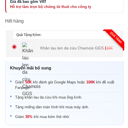
54.000.000 ₫.
là:
51.500.000 ₫.
Hết hàng
QUÀ TẶNG
Quà Tặng Kèm:
Khăn lau len da cừu Chamois GGS
(
100.000
₫
Khuyến mãi bổ sung
Giảm
50K
khi đánh giá Google Maps hoặc
100K
khi đề xuất
Fanpage.
Tặng khăn lau da cừu khi mua ống kính.
Tặng miếng dán màn hình khi mua máy ảnh.
Giảm
30%
khi mua kèm thẻ nhớ.