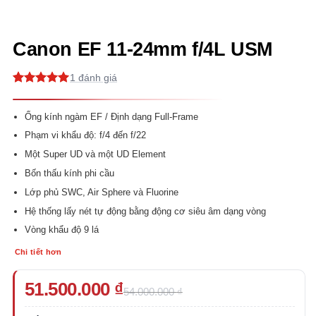
Canon EF 11-24mm f/4L USM
1
5
1
trên 5
dựa trên
đánh giá
Ống kính ngàm EF / Định dạng Full-Frame
Phạm vi khẩu độ: f/4 đến f/22
Một Super UD và một UD Element
Bốn thấu kính phi cầu
Lớp phủ SWC, Air Sphere và Fluorine
Hệ thống lấy nét tự động bằng động cơ siêu âm dạng vòng
Vòng khẩu độ 9 lá
Chi tiết hơn
Giá
Giá
51.500.000
₫
54.000.000
₫
gốc
hiện
là:
tại