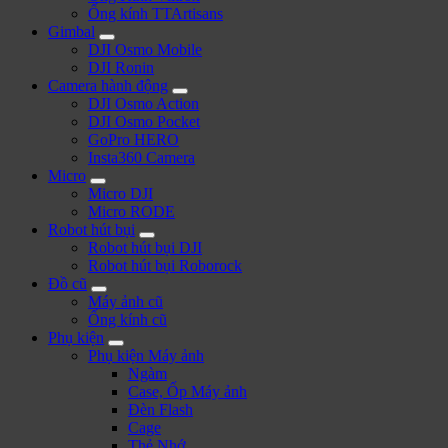
Ống kính TTArtisans
Gimbal
DJI Osmo Mobile
DJI Ronin
Camera hành động
DJI Osmo Action
DJI Osmo Pocket
GoPro HERO
Insta360 Camera
Micro
Micro DJI
Micro RODE
Robot hút bụi
Robot hút bụi DJI
Robot hút bụi Roborock
Đồ cũ
Máy ảnh cũ
Ống kính cũ
Phụ kiện
Phụ kiện Máy ảnh
Ngàm
Case, Ốp Máy ảnh
Đèn Flash
Cage
Thẻ Nhớ