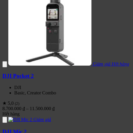
Giảm giá
Hết hàng
DJI Pocket 2
DJI
Basic, Creator Combo
★ 5,0
(2)
Khoảng
8.700.000
₫
–
11.500.000
₫
giá:
Hết hàng
từ
Giảm giá
8.700.000 ₫
đến
DJI Mic 2