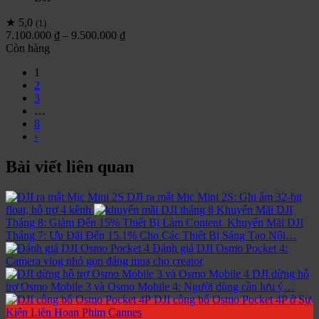
★ 5,0
(1)
Khoảng
7.100.000
₫
–
9.500.000
₫
giá:
Còn hàng
từ
1
7.100.000 ₫
2
đến
3
9.500.000 ₫
…
8
›
Bài viết liên quan
DJI ra mắt Mic Mini 2S: Ghi âm 32-bit
float, hỗ trợ 4 kênh
Khuyến Mãi DJI
Tháng 8: Giảm Đến 15% Thiết Bị Làm Content
Khuyến Mãi DJI
Tháng 7: Ưu Đãi Đến 15.1% Cho Các Thiết Bị Sáng Tạo Nội…
Đánh giá DJI Osmo Pocket 4:
Camera vlog nhỏ gọn đáng mua cho creator
DJI dừng hỗ
trợ Osmo Mobile 3 và Osmo Mobile 4: Người dùng cần lưu ý…
DJI công bố Osmo Pocket 4P ở Sự
Kiện Liên Hoan Phim Cannes