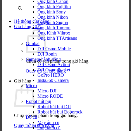
kiếm
Ống kính Canon
sản
Ống kính Fujifilm
phẩm:
Ống kính Sony
Ống kính Nikon
Hệ thống cửa hàng
Ống kính Sigma
Giỏ hàng /
0
₫
Ống kính Tamron
Ống Kính Viltrox
Ống kính TTArtisans
Gimbal
DJI Osmo Mobile
DJI Ronin
Camera hành động
Chưa có sản phẩm trong giỏ hàng.
DJI Osmo Action
DJI Osmo Pocket
Quay trở lại cửa hàng
GoPro HERO
Insta360 Camera
Giỏ hàng
Micro
Micro DJI
Micro RODE
Robot hút bụi
Robot hút bụi DJI
Robot hút bụi Roborock
Chưa có sản phẩm trong giỏ hàng.
Đồ cũ
Máy ảnh cũ
Quay trở lại cửa hàng
Ống kính cũ