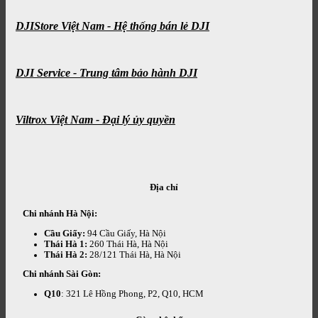
DJIStore Việt Nam - Hệ thống bán lẻ DJI
DJI Service - Trung tâm bảo hành DJI
Viltrox Việt Nam - Đại lý ủy quyền
Địa chỉ
Chi nhánh Hà Nội:
Cầu Giấy:
94 Cầu Giấy, Hà Nội
Thái Hà 1:
260 Thái Hà, Hà Nội
Thái Hà 2:
28/121 Thái Hà, Hà Nội
Chi nhánh Sài Gòn:
Q10
: 321 Lê Hồng Phong, P2, Q10, HCM