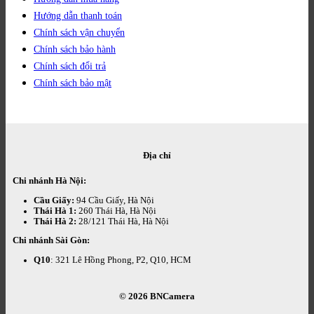
Hướng dẫn thanh toán
Chính sách vận chuyển
Chính sách bảo hành
Chính sách đổi trả
Chính sách bảo mật
Địa chỉ
Chi nhánh Hà Nội:
Cầu Giấy:
94 Cầu Giấy, Hà Nội
Thái Hà 1:
260 Thái Hà, Hà Nội
Thái Hà 2:
28/121 Thái Hà, Hà Nội
Chi nhánh Sài Gòn:
Q10
: 321 Lê Hồng Phong, P2, Q10, HCM
© 2026
BNCamera