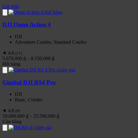
Giá thấp
Hết hàng
DJI Osmo Action 4
DJI
Adventure Combo, Standard Combo
★ 4,6
(11)
Khoảng
5.670.000
₫
–
8.150.000
₫
giá:
Hết hàng
từ
Giảm giá
5.670.000 ₫
đến
Gimbal DJI RS4 Pro
8.150.000 ₫
DJI
Basic, Combo
★ 4,8
(9)
Khoảng
19.000.000
₫
–
25.500.000
₫
giá:
Còn hàng
từ
Giảm giá
19.000.000 ₫
đến