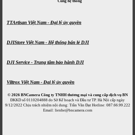
Cùng hệ thống
TTArtisan Việt Nam - Đại lý ủy quyền
DJIStore Việt Nam - Hệ thống bán lẻ DJI
DJI Service - Trung tâm bảo hành DJI
Viltrox Việt Nam - Đại lý ủy quyền
© 2026 BNCamera
Công ty TNHH thương mại và cung cấp dịch vụ BN
ĐKKD số 0110204888 do Sở Kế hoạch và Đầu tư TP. Hà Nội cấp ngày
9/12/2022 Chịu trách nhiệm nội dung: Trần Văn Đạt Hotline: 087.66.99.222
Email: lienhe@bncamera.com