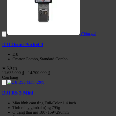
Giảm giá
DJI Osmo Pocket 4
DJI
Creator Combo, Standard Combo
★ 5,0
(2)
Khoảng
11.635.000
₫
–
14.700.000
₫
giá:
Còn hàng
từ
-28%
11.635.000 ₫
đến
DJI RS 3 Mini
14.700.000 ₫
Màn hình cảm ứng Full-Color 1.4 inch
Tính riêng gimbal nặng 795g
Ở trạng thái mở 180×159×296mm