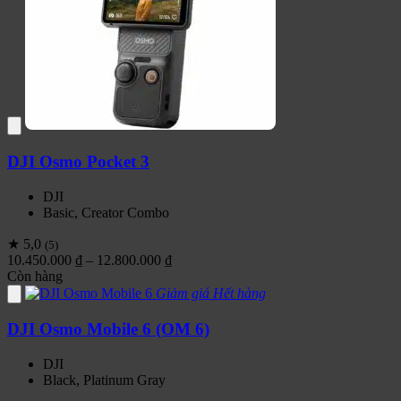
DJI Osmo Pocket 3
DJI
Basic, Creator Combo
★ 5,0
(5)
Khoảng
10.450.000
₫
–
12.800.000
₫
giá:
Còn hàng
từ
Giảm giá
Hết hàng
10.450.000 ₫
đến
DJI Osmo Mobile 6 (OM 6)
12.800.000 ₫
DJI
Black, Platinum Gray