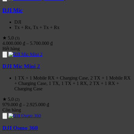
17.200.000 ₫
đến
DJI Mic
22.200.000 ₫
DJI
Tx + Rx, Tx + Tx + Rx
★ 5,0
(3)
Khoảng
4.000.000
₫
–
5.700.000
₫
giá:
Hết hàng
từ
4.000.000 ₫
đến
DJI Mic Mini 2
5.700.000 ₫
1 TX + 1 Mobile RX + Charging Case, 2 TX + 1 Mobile RX
+ Charging Case, 1 TX, 1 TX + 1 RX, 2 TX + 1 RX +
Charging Case
★ 5,0
(2)
Khoảng
979.000
₫
–
2.925.000
₫
giá:
Còn hàng
từ
979.000 ₫
đến
DJI Osmo 360
2.925.000 ₫