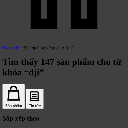
Trang chủ
/
Kết quả tìm kiếm cho: “dji”
Tìm thấy 147 sản phẩm cho từ
khóa “dji”
Sản phẩm
Tin tức
Sắp xếp theo