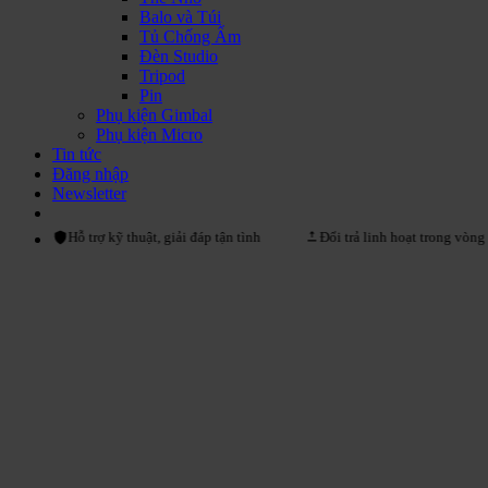
Balo và Túi
Tủ Chống Ẩm
Đèn Studio
Tripod
Pin
Phụ kiện Gimbal
Phụ kiện Micro
Tin tức
Đăng nhập
Newsletter
Hỗ trợ kỹ thuật, giải đáp tận tình
Đổi trả linh hoạt trong vòng 15 ngày