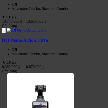
DJI
Adventure Combo, Standard Combo
★ 5,0
(2)
Khoảng
10.770.000
₫
–
13.650.000
₫
giá:
Còn hàng
từ
10.770.000 ₫
đến
DJI Osmo Action 5 Pro
13.650.000 ₫
DJI
Adventure Combo, Standard Combo
★ 5,0
(2)
Khoảng
8.360.000
₫
–
10.870.000
₫
giá:
Còn hàng
từ
8.360.000 ₫
đến
10.870.000 ₫