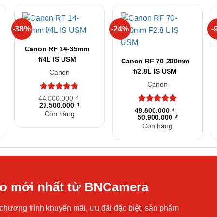
-38%
-24%
-
+
+
Canon RF 14-35mm
f/4L IS USM
Canon RF 70-200mm
f/2.8L IS USM
Canon
Canon
Được xếp
44.000.000
₫
Giá
Giá
27.500.000
hạng
5
5
₫
Được xếp
48.800.000
₫
–
gốc
hiện
sao
Còn hàng
Khoảng
50.900.000
hạng
5
5
₫
là:
tại
giá:
44.000.000 ₫.
là:
sao
Còn hàng
từ
27.500.000 ₫.
48.800.000 
0.000 ₫.
đến
50.900.000 
áo mới nhất từ BNCamera
chương trình khuyến mãi, ưu đãi đặc biệt, sản phẩm