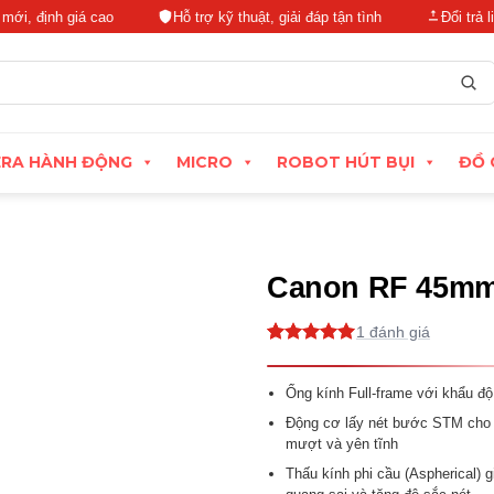
nh giá cao
Hỗ trợ kỹ thuật, giải đáp tận tình
Đổi trả linh hoạ
RA HÀNH ĐỘNG
MICRO
ROBOT HÚT BỤI
ĐỒ 
Canon RF 45mm 
1
5
1
trên 5
dựa trên
đánh giá
Ống kính Full-frame với khẩu độ 
Động cơ lấy nét bước STM cho
mượt và yên tĩnh
Thấu kính phi cầu (Aspherical) 