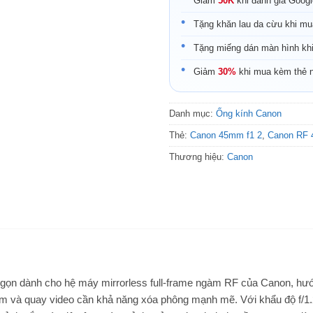
Giảm
50K
khi đánh giá Goog
Tặng khăn lau da cừu khi mu
Tặng miếng dán màn hình kh
Giảm
30%
khi mua kèm thẻ 
Danh mục:
Ống kính Canon
Thẻ:
Canon 45mm f1 2
,
Canon RF 
Thương hiệu:
Canon
 gọn dành cho hệ máy mirrorless full-frame ngàm RF của Canon, hư
hẩm và quay video cần khả năng xóa phông mạnh mẽ. Với khẩu độ f/1