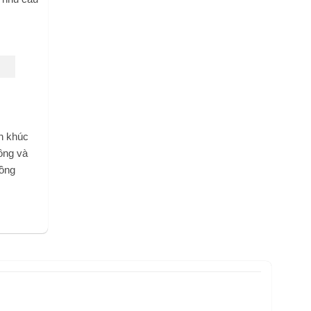
n khúc
ông và
cồng