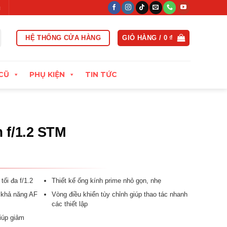
t trong vòng 15 ngày đầu
Xuất hóa đơn VAT đầy đủ
Thu cũ đổ
HỆ THỐNG CỬA HÀNG
GIỎ HÀNG /
0
₫
CŨ
PHỤ KIỆN
TIN TỨC
f/1.2 STM
tối đa f/1.2
Thiết kế ống kính prime nhỏ gọn, nhẹ
 khả năng AF
Vòng điều khiển tùy chỉnh giúp thao tác nhanh
các thiết lập
giúp giảm