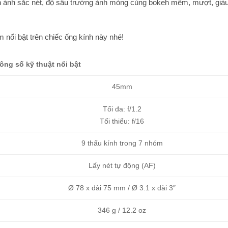
nh ảnh sắc nét, độ sâu trường ảnh mỏng cùng bokeh mềm, mượt, già
 nổi bật trên chiếc ống kính này nhé!
ông số kỹ thuật nổi bật
45mm
Tối đa: f/1.2
Tối thiểu: f/16
9 thấu kính trong 7 nhóm
Lấy nét tự động (AF)
Ø 78 x dài 75 mm / Ø 3.1 x dài 3″
346 g / 12.2 oz