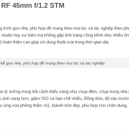
 RF 45mm f/1.2 STM
ng kính gọn nhẹ, phù hợp để mang theo mọi lúc và tác nghiệp theo p
, studio hay sự kiện mà không gặp tình trạng cồng kềnh như nhiều ốn
ộ hoàn thiện cao giúp sử dụng thoải mái trong thời gian dài.
kế gọn nhẹ, phù hợp để mang theo mọi lúc và tác nghiệp
ọn lý tưởng trong bối cảnh thiếu sáng như chụp đêm, chụp trong nhà
ều ánh sáng hơn, giảm ISO và hạn chế nhiễu. Đồng thời, độ sâu trườ
iệu ứng xóa phông thẩm mỹ, bokeh tròn đẹp, phù hợp cho chân dung, 