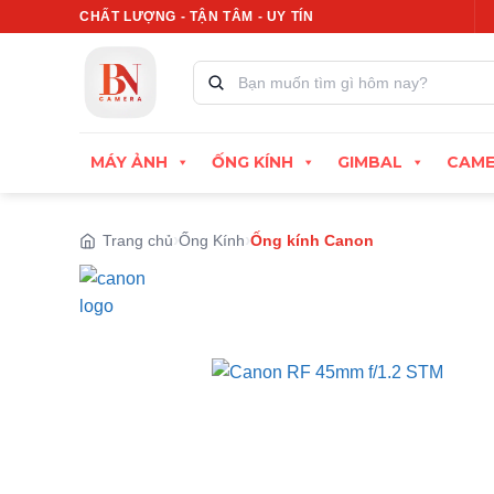
Bỏ
CHẤT LƯỢNG - TẬN TÂM - UY TÍN
Xuất hóa đơn VAT đầy đủ
Thu cũ đổi mới, đị
qua
nội
Tìm
kiếm
dung
sản
phẩm:
MÁY ẢNH
ỐNG KÍNH
GIMBAL
CAME
Trang chủ
Ống Kính
Ống kính Canon