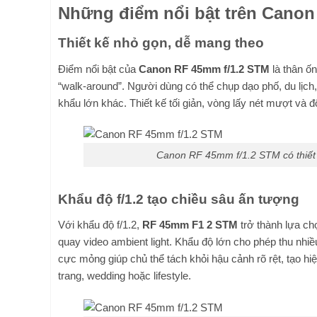
Những điểm nổi bật trên Canon
Thiết kế nhỏ gọn, dễ mang theo
Điểm nổi bật của
Canon RF 45mm f/1.2 STM
là thân ố
“walk-around”. Người dùng có thể chụp dạo phố, du lịch
khẩu lớn khác. Thiết kế tối giản, vòng lấy nét mượt và đ
Canon RF 45mm f/1.2 STM có thiết 
Khẩu độ f/1.2 tạo chiều sâu ấn tượng
Với khẩu độ f/1.2,
RF 45mm F1 2 STM
trở thành lựa ch
quay video ambient light. Khẩu độ lớn cho phép thu nhi
cực mỏng giúp chủ thể tách khỏi hậu cảnh rõ rệt, tạo h
trang, wedding hoặc lifestyle.