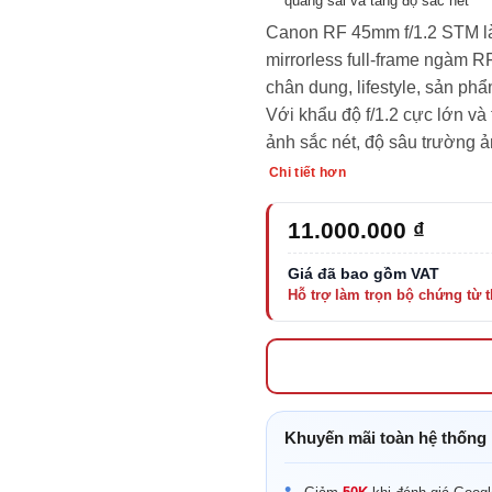
quang sai và tăng độ sắc nét
Canon RF 45mm f/1.2 STM là
mirrorless full-frame ngàm 
chân dung, lifestyle, sản p
Với khẩu độ f/1.2 cực lớn v
ảnh sắc nét, độ sâu trường
Chi tiết hơn
11.000.000
₫
Khuyến mãi toàn hệ thống