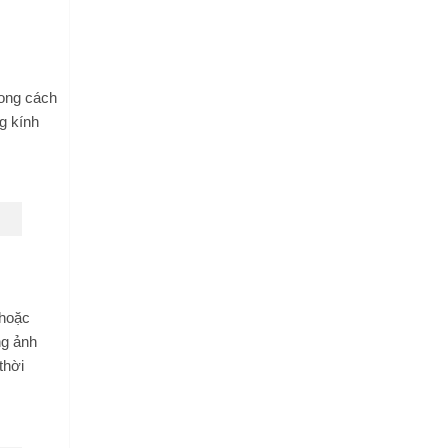
hong cách
g kính
 hoặc
ng ảnh
thời