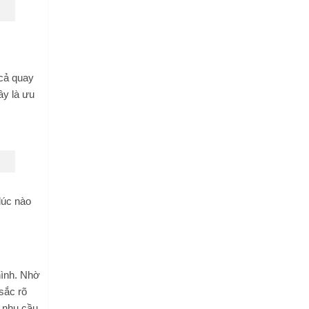
 cả quay
ây là ưu
lúc nào
hình. Nhờ
sắc rõ
t nhu cầu