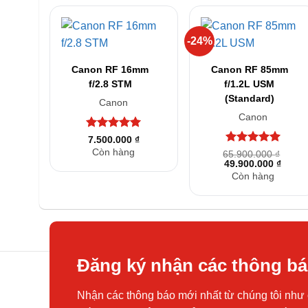
-24%
+
+
Canon RF 16mm
Canon RF 85mm
f/2.8 STM
f/1.2L USM
(Standard)
Canon
Canon
Được xếp
7.500.000
₫
hạng
5
5
Còn hàng
Được xếp
65.900.000
₫
sao
Giá
Giá
49.900.000
hạng
5
5
₫
gốc
hiện
sao
Còn hàng
là:
tại
65.900.000 ₫.
là:
49.90
Đăng ký nhận các thông b
Nhận các thông báo mới nhất từ chúng tôi như 