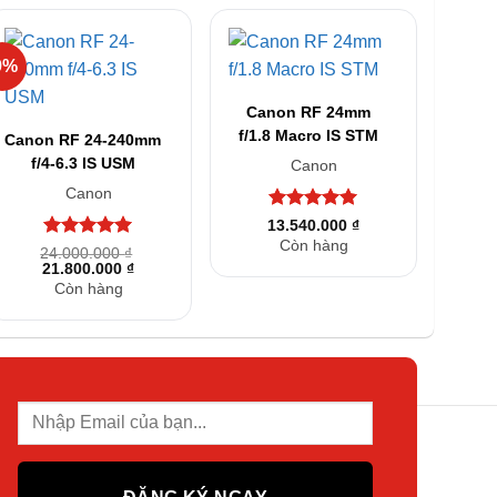
9%
+
+
Canon RF 24mm
f/1.8 Macro IS STM
Canon RF 24-240mm
f/4-6.3 IS USM
Canon
Canon
Được xếp
13.540.000
₫
hạng
5
5
Còn hàng
Được xếp
24.000.000
₫
sao
Giá
Giá
21.800.000
hạng
5
5
₫
gốc
hiện
sao
Còn hàng
là:
tại
₫
24.000.000 ₫.
là:
21.800.000 ₫.
₫