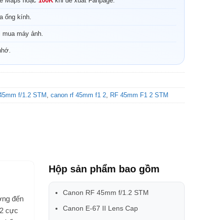
le Maps hoặc
100K
khi đề xuất Fanpage.
a ống kính.
i mua máy ảnh.
nhớ.
45mm f/1.2 STM
,
canon rf 45mm f1 2
,
RF 45mm F1 2 STM
Hộp sản phẩm bao gồm
Canon RF 45mm f/1.2 STM
ớng đến
Canon E-67 II Lens Cap
.2 cực