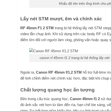
Khẩu độ lớn trên ống kính cho p
Lấy nét STM mượt, êm và chính xác
RF 45mm F1 2 STM
trang bị hệ thống lấy nét STM ste
video lẫn chụp ảnh. Khi sử dụng trên các body RF có Ey
điểm lớn đối với người làm vlog, phỏng vấn hoặc quay 
canon rf 45mm f1 2 trang bị hệ thống lấy né
Ngoài ra,
Canon RF 45mm f/1.2 STM
hỗ trợ full-time 
để tinh chỉnh điểm nét chính xác hơn, đặc biệt khi chụp
Chất lượng quang học ấn tượng
Bên trong cấu trúc quang học,
Canon 45mm f1 2
sử dụn
đó ảnh sắc nét hơn từ tâm đến rìa, hạn chế lóe sáng, vi
ràng. Sự kết hợp giữa khẩu lớn, tiêu cự linh hoạt và cấu