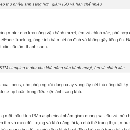
hép thu nhiều ánh sáng hơn, giảm ISO và hạn chế nhiễu
pping motor cho khả năng vận hành mượt, êm và chính xác, phù hợp
e/Face Tracking, ống kính bám nét ổn định và không gây tiếng ồn. Đ
studio cần âm thanh sạch.
t STM stepping motor cho khả năng vận hành mượt, êm và chính xác
manual focus, cho phép người dùng xoay vòng lấy nét thủ công bất kỳ 
 close-up hoặc trong điều kiện ánh sáng khó.
g một thấu kính PMo aspherical nhằm giảm quang sai cầu và méo 
ền tím và méo đối tượng và khả năng tái tạo chủ thể trung thực, màu 
 trúc quang học tối ưu giúp ống kính hoạt động hiệu quả trong hầu hế