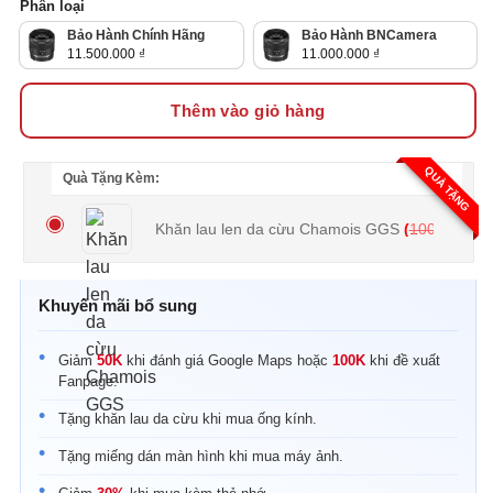
Phân loại
Bảo Hành Chính Hãng
Bảo Hành BNCamera
Giá Gốc Là: 14.000.000 ₫.
Giá Gốc Là: 13.000.000 ₫.
11.500.000
₫
11.000.000
₫
Giá Hiện Tại Là: 11.500.000 ₫.
Giá Hiện Tại Là: 11.000.000 ₫.
Thêm vào giỏ hàng
QUÀ TẶNG
Quà Tặng Kèm:
Khăn lau len da cừu Chamois GGS
(
100.000
₫
Khuyến mãi bổ sung
Giảm
50K
khi đánh giá Google Maps hoặc
100K
khi đề xuất
Fanpage.
Tặng khăn lau da cừu khi mua ống kính.
Tặng miếng dán màn hình khi mua máy ảnh.