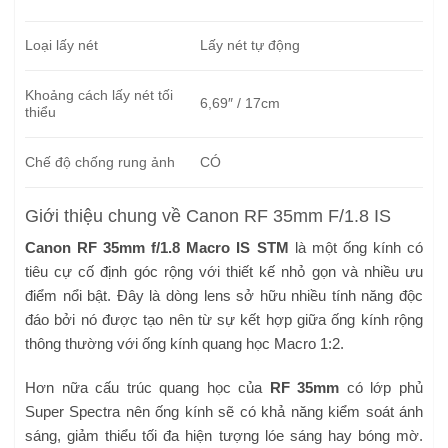
Loại lấy nét
Lấy nét tự động
Khoảng cách lấy nét tối
6,69″ / 17cm
thiểu
Chế độ chống rung ảnh
CÓ
Giới thiệu chung về Canon RF 35mm F/1.8 IS
Canon RF 35mm f/1.8 Macro IS STM
là một ống kính có
tiêu cự cố định góc rộng với thiết kế nhỏ gọn và nhiều ưu
điểm nổi bật. Đây là dòng lens sở hữu nhiều tính năng độc
đáo bởi nó được tạo nên từ sự kết hợp giữa ống kính rộng
thông thường với ống kính quang học Macro 1:2.
Hơn nữa cấu trúc quang học của
RF 35mm
có lớp phủ
Super Spectra nên ống kính sẽ có khả năng kiểm soát ánh
sáng, giảm thiểu tối đa hiện tượng lóe sáng hay bóng mờ.