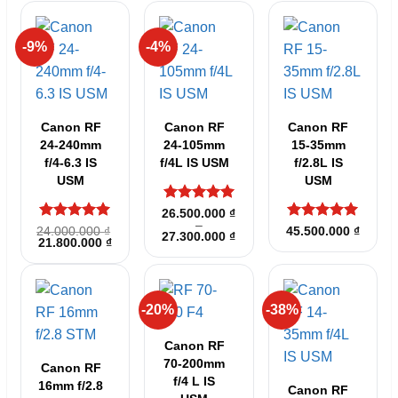
-9%
-4%
Canon RF
Canon RF
Canon RF
24-240mm
24-105mm
15-35mm
f/4-6.3 IS
f/4L IS USM
f/2.8L IS
USM
USM
Được xếp
26.500.000
₫
–
hạng
5
5
Được xếp
Được xếp
24.000.000
₫
45.500.000
₫
Khoảng
27.300.000
₫
sao
Giá
Giá
21.800.000
₫
hạng
5
5
hạng
5
5
giá:
gốc
hiện
sao
sao
từ
là:
tại
26.500.000 ₫
24.000.000 ₫.
là:
đến
21.800.000 ₫.
27.300.000 ₫
-20%
-38%
Canon RF
70-200mm
Canon RF
f/4 L IS
16mm f/2.8
Canon RF