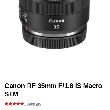
Canon RF 35mm F/1.8 IS Macro
STM
2
5
2
trên 5