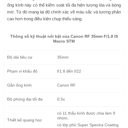
ống kính này có thể kiểm soát tối đa hiện tượng lóa và bóng
mờ. Từ đó mang lại độ chính xác về màu sắc và tương phản
cao hơn trong điều kiện chụp thiếu sáng.
Thông số kỹ thuật nổi bật của Canon RF 35mm F/1.8 IS
Macro STM
Độ dài tiêu cự
35mm
Phạm vi khẩu độ
f/1.8 đến f/22
Gắn ống kính
Canon RF
Độ phóng đại tối đa
0.5x
có 11 thấu kính được chia làm 9
nhóm,
Thiết kế quang học
có lớp phủ Super Spectra Coating