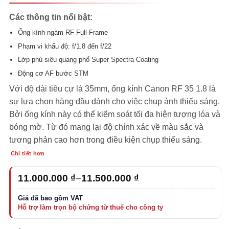
dựa trên
đánh giá
Các thông tin nổi bật:
Ống kính ngàm RF Full-Frame
Phạm vi khẩu độ: f/1.8 đến f/22
Lớp phủ siêu quang phổ Super Spectra Coating
Động cơ AF bước STM
Với độ dài tiêu cự là 35mm, ống kính Canon RF 35 1.8 là
sự lựa chọn hàng đầu dành cho việc chụp ảnh thiếu sáng.
Bởi ống kính này có thể kiểm soát tối đa hiện tượng lóa và
bóng mờ. Từ đó mang lại độ chính xác về màu sắc và
tương phản cao hơn trong điều kiện chụp thiếu sáng.
Chi tiết hơn
Khoảng
11.000.000
₫
–
11.500.000
₫
giá:
từ
11.000.000 ₫
đến
11.500.000 ₫