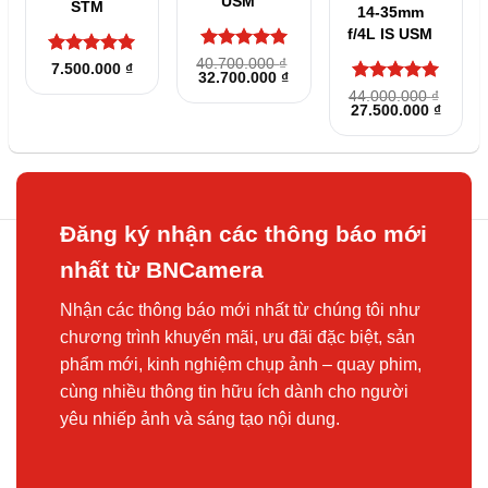
USM
STM
14-35mm
f/4L IS USM
Được xếp
40.700.000
₫
Được xếp
7.500.000
₫
Giá
Giá
32.700.000
₫
hạng
5
5
hạng
5
5
gốc
hiện
Được xếp
sao
44.000.000
₫
sao
là:
tại
Giá
Giá
27.500.000
₫
hạng
5
5
40.700.000 ₫.
là:
gốc
hiện
sao
32.700.000 ₫.
là:
tại
44.000.000 ₫.
là:
27.500
Đăng ký nhận các thông báo mới
nhất từ BNCamera
Nhận các thông báo mới nhất từ chúng tôi như
chương trình khuyến mãi, ưu đãi đặc biệt, sản
phẩm mới, kinh nghiệm chụp ảnh – quay phim,
cùng nhiều thông tin hữu ích dành cho người
yêu nhiếp ảnh và sáng tạo nội dung.