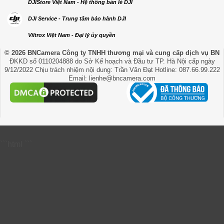
DJIStore Việt Nam - Hệ thống bán lẻ DJI
DJI Service - Trung tâm bảo hành DJI
Viltrox Việt Nam - Đại lý ủy quyền
© 2026 BNCamera
Công ty TNHH thương mại và cung cấp dịch vụ BN
ĐKKD số 0110204888 do Sở Kế hoạch và Đầu tư TP. Hà Nội cấp ngày
9/12/2022 Chịu trách nhiệm nội dung: Trần Văn Đạt Hotline: 087.66.99.222
Email: lienhe@bncamera.com
```html
```