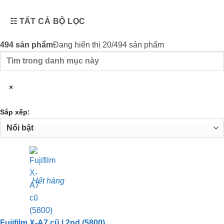
☷
TẤT CẢ BỘ LỌC
494
sản phẩm
Đang hiển thị 20/494 sản phẩm
Tìm
trong
danh
×
mục
này
Sắp xếp:
Hết hàng
Fujifilm X-A7 cũ | 2nd (5800)