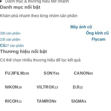
Danh mục & thương hiệu
Mở nhanh
Danh mục nổi bật
Khám phá nhanh theo từng nhóm sản phẩm
Máy ảnh cũ
Ống kính cũ
330 sản phẩm
Flycam
135 sản phẩm
Cũ
27 sản phẩm
Thương hiệu nổi bật
Có thể chọn nhiều thương hiệu để lọc kết quả
FUJIFILM
SONY
CANON
209
86
80
NIKON
VILTROX
DJI
16
13
12
RICOH
TAMRON
SIGMA
11
9
6