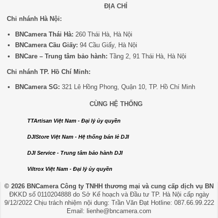
ĐỊA CHỈ
Chi nhánh Hà Nội:
BNCamera Thái Hà:
260 Thái Hà, Hà Nội
BNCamera Cầu Giấy:
94 Cầu Giấy, Hà Nội
BNCare – Trung tâm bảo hành:
Tầng 2, 91 Thái Hà, Hà Nội
Chi nhánh TP. Hồ Chí Minh:
BNCamera SG:
321 Lê Hồng Phong, Quận 10, TP. Hồ Chí Minh
CÙNG HỆ THỐNG
TTArtisan Việt Nam - Đại lý ủy quyền
DJIStore Việt Nam - Hệ thống bán lẻ DJI
DJI Service - Trung tâm bảo hành DJI
Viltrox Việt Nam - Đại lý ủy quyền
© 2026 BNCamera
Công ty TNHH thương mại và cung cấp dịch vụ BN
ĐKKD số 0110204888 do Sở Kế hoạch và Đầu tư TP. Hà Nội cấp ngày
9/12/2022 Chịu trách nhiệm nội dung: Trần Văn Đạt Hotline: 087.66.99.222
Email: lienhe@bncamera.com