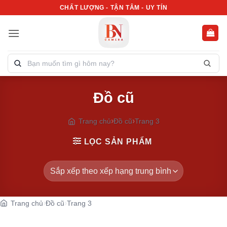
Bỏ
CHẤT LƯỢNG - TẬN TÂM - UY TÍN
qua
nội
dung
Tìm
kiếm
sản
Đồ cũ
phẩm:
Trang chủ
Đồ cũ
Trang 3
LỌC SẢN PHẨM
Trang chủ
Đồ cũ
Trang 3