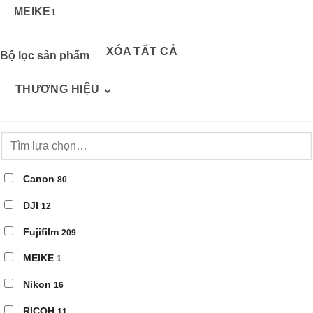
MEIKE
1
XÓA TẤT CẢ
Bộ lọc sản phẩm
THƯƠNG HIỆU
⌄
Canon
80
DJI
12
Fujifilm
209
MEIKE
1
Nikon
16
RICOH
11